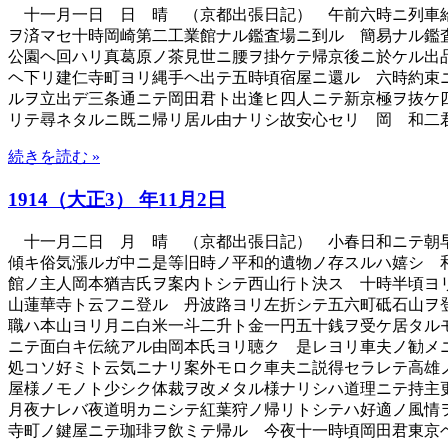
十一月一日 日 晴 （京都出張日記） 午前六時ニ列車給
ヲ済マセ十時岡崎第二工業館ナル鑑査場ニ到ル 簡易ナル鑑
公園ヘ回ハリ真葛原ノ茶見世ニ腰ヲ掛ケテ帰京後ニ於ケル出
ヘ下リ建仁寺町ヨリ縄手ヘ出テ五時頃宿屋ニ還ル 六時約束
ルヲ立出デ三条通ニテ岡田君ト出逢ヒ四人ニテ新京極ヲ抜ケ
リテ尋ネタルニ既ニ帰リ居ル由ナリシ故安心セリ 岡 和二
続きを読む »
1914（大正3） 年11月2日
十一月二日 月 晴 （京都出張日記） 小春日和ニテ朝早
傾キ俗気漲ルガ中ニ是等旧時ノ平和的遺物ノ存スルハ嬉シ 
館ノ主人岡本猶吉氏ヲ案内トシテ西山行ト決ス 十時半頃ヨ
山蓮華寺ト云フニ登ル 丹波路ヨリ左折シテ五六町砥石山ヲ
職ハ本山ヨリ月ニ白米一斗二升ト金一円五十銭ヲ受ケ居タル
ニテ面白キ伝統アル由岡本氏ヨリ聴ク 是レヨリ車夫ノ勧メ
処コソ好ミト云気ニナリ案外モロク車夫ニ説得セラレテ高雄
屋様ノモノト少シク体裁ヲ改メタル様ナリシハ道理ニテ持主
月夜ナレバ夜道明カニシテ紅葉狩ノ帰リトシテハ好適ノ風情
寺町ノ鍵屋ニテ珈琲ヲ飲ミテ帰ル 今夜十一時頃岡田君東京