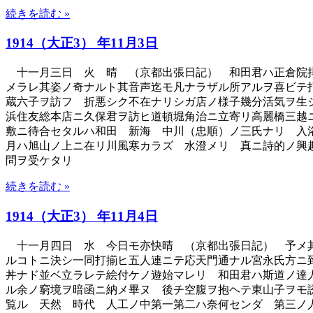
続きを読む »
1914（大正3） 年11月3日
十一月三日 火 晴 （京都出張日記） 和田君ハ正倉院拝
メラレ其姿ノ奇ナルト其音声迄モ凡ナラザル所アルヲ喜ビテ
蔵六子ヲ訪フ 折悪シク不在ナリシガ店ノ様子幾分活気ヲ生
浜住友総本店ニ久保君ヲ訪ヒ道頓堀角治ニ立寄リ高麗橋三越
敷ニ待合セタルハ和田 新海 中川（忠順）ノ三氏ナリ 入
月ハ旭山ノ上ニ在リ川風寒カラズ 水澄メリ 真ニ詩的ノ興
問ヲ受ケタリ
続きを読む »
1914（大正3） 年11月4日
十一月四日 水 今日モ亦快晴 （京都出張日記） 予メ其
ルコトニ決シ一同打揃ヒ五人連ニテ応天門通ナル宮永氏方ニ
丼ナド並ベ立ラレテ絵付ケノ遊始マレリ 和田君ハ斯道ノ達
ル余ノ窮境ヲ暗函ニ納メ畢ヌ 後チ空腹ヲ抱ヘテ東山子ヲモ
覧ル 天然 時代 人工ノ中第一第二ハ奈何センダ 第三ノ