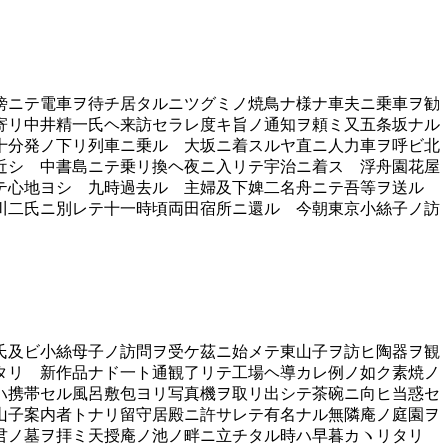
傍ニテ電車ヲ待チ居タルニツグミノ焼鳥ナ様ナ車夫ニ乗車ヲ勧
寄リ中井精一氏ヘ来訪セラレ度キ旨ノ通知ヲ頼ミ又五条坂ナル
十分発ノ下リ列車ニ乗ル 大坂ニ着スルヤ直ニ人力車ヲ呼ビ北
近シ 中書島ニテ乗リ換ヘ夜ニ入リテ宇治ニ着ス 浮舟園花屋
シテ心地ヨシ 九時過去ル 主婦及下婢二名舟ニテ吾等ヲ送ル
川二氏ニ別レテ十一時頃両田宿所ニ還ル 今朝東京小絲子ノ訪
氏及ビ小絲母子ノ訪問ヲ受ケ茲ニ始メテ東山子ヲ訪ヒ陶器ヲ観
タリ 新作品ナド一ト通観了リテ工場ヘ導カレ例ノ如ク素焼ノ
ハ携帯セル風呂敷包ヨリ写真機ヲ取リ出シテ茶碗ニ向ヒ当惑セ
山子案内者トナリ留守居殿ニ許サレテ有名ナル無隣庵ノ庭園ヲ
井君ノ墓ヲ拝ミ天授庵ノ池ノ畔ニ立チタル時ハ早暮カヽリタリ