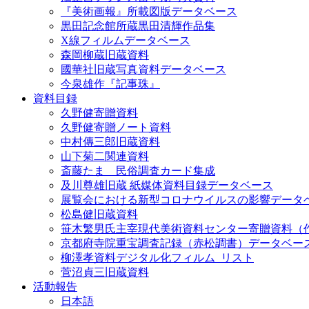
『美術画報』所載図版データベース
黒田記念館所蔵黒田清輝作品集
X線フィルムデータベース
森岡柳蔵旧蔵資料
國華社旧蔵写真資料データベース
今泉雄作『記事珠』
資料目録
久野健寄贈資料
久野健寄贈ノート資料
中村傳三郎旧蔵資料
山下菊二関連資料
斎藤たま 民俗調査カード集成
及川尊雄旧蔵 紙媒体資料目録データベース
展覧会における新型コロナウイルスの影響データ
松島健旧蔵資料
笹木繁男氏主宰現代美術資料センター寄贈資料（
京都府寺院重宝調査記録（赤松調書）データベー
柳澤孝資料デジタル化フィルム_リスト
菅沼貞三旧蔵資料
活動報告
日本語