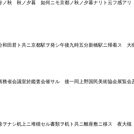
寺ノ秋 秋ノ夕暮 如何ニモ京都ノ秋ノ夕暮ナリト云フ感アリ
和田君ト共ニ京都駅ヲ発シ午後九時五分新橋駅ニ帰着ス 大
務省会議室於鑑査会催サル 後一同上野国民美術協会展覧会
ヲナシ机上ニ堆積セル書類ヲ机ト共ニ離座敷ニ移ス 夜大槻