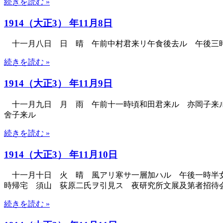
続きを読む »
1914（大正3） 年11月8日
十一月八日 日 晴 午前中村君来リ午食後去ル 午後三
続きを読む »
1914（大正3） 年11月9日
十一月九日 月 雨 午前十一時頃和田君来ル 亦岡子来ル
舍子来ル
続きを読む »
1914（大正3） 年11月10日
十一月十日 火 晴 風アリ寒サ一層加ハル 午後一時半女
時帰宅 須山 荻原二氏ヲ引見ス 夜研究所文展及第者招待
続きを読む »