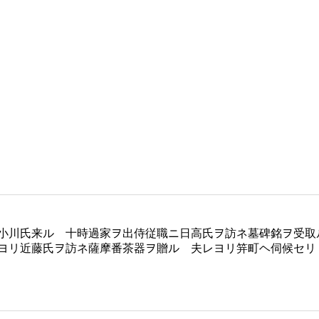
小川氏来ル 十時過家ヲ出侍従職ニ日高氏ヲ訪ネ墓碑銘ヲ受
ヨリ近藤氏ヲ訪ネ薩摩番茶器ヲ贈ル 夫レヨリ笄町ヘ伺候セリ