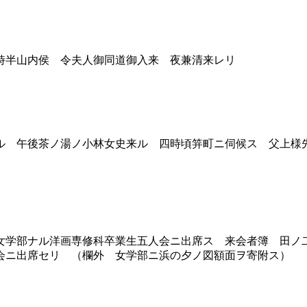
時半山内侯 令夫人御同道御入来 夜兼清来レリ
 午後茶ノ湯ノ小林女史来ル 四時頃笄町ニ伺候ス 父上様
学部ナル洋画専修科卒業生五人会ニ出席ス 来会者簿 田ノ
会ニ出席セリ （欄外 女学部ニ浜の夕ノ図額面ヲ寄附ス）