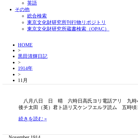
英語
その他
総合検索
東京文化財研究所刊行物リポジトリ
東京文化財研究所蔵書検索（OPAC）
HOME
>
黒田清輝日記
>
1914年
>
11月
八月八日 日 晴 六時日高氏ヨリ電話アリ 九時
後チ太田（英）君ト語リ又ケンフエルヲ読ム 五時頃
続きを読む »
November 1914