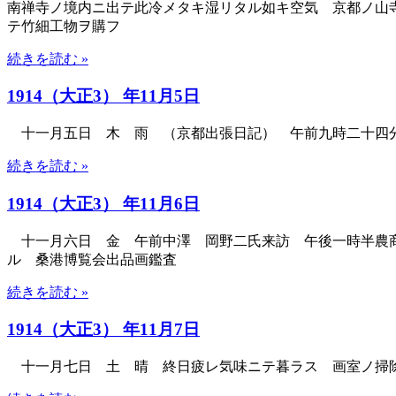
南禅寺ノ境内ニ出テ此冷メタキ湿リタル如キ空気 京都ノ山
テ竹細工物ヲ購フ
続きを読む »
1914（大正3） 年11月5日
十一月五日 木 雨 （京都出張日記） 午前九時二十四分
続きを読む »
1914（大正3） 年11月6日
十一月六日 金 午前中澤 岡野二氏来訪 午後一時半農商
ル 桑港博覧会出品画鑑査
続きを読む »
1914（大正3） 年11月7日
十一月七日 土 晴 終日疲レ気味ニテ暮ラス 画室ノ掃除