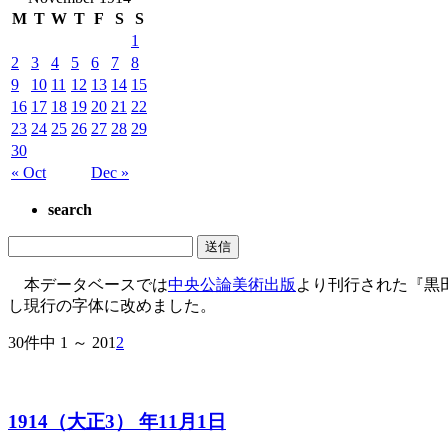
M
T
W
T
F
S
S
1
2
3
4
5
6
7
8
9
10
11
12
13
14
15
16
17
18
19
20
21
22
23
24
25
26
27
28
29
30
« Oct
Dec »
search
本データベースでは
中央公論美術出版
より刊行された『黒
し現行の字体に改めました。
30件中 1 ～ 20
1
2
1914（大正3） 年11月1日