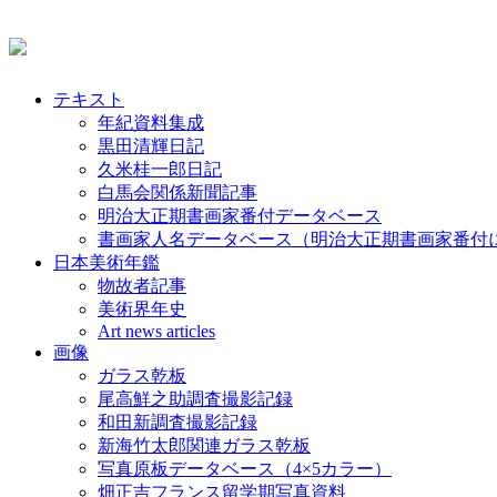
テキスト
年紀資料集成
黒田清輝日記
久米桂一郎日記
白馬会関係新聞記事
明治大正期書画家番付データベース
書画家人名データベース（明治大正期書画家番付
日本美術年鑑
物故者記事
美術界年史
Art news articles
画像
ガラス乾板
尾高鮮之助調査撮影記録
和田新調査撮影記録
新海竹太郎関連ガラス乾板
写真原板データベース（4×5カラー）
畑正吉フランス留学期写真資料