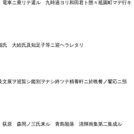
 電車ニ乗リテ還ル 九時過ヨリ和田君ト態々祗園町マデ行キ
槻氏 大給氏及知足子等ニ迎ヘラレタリ
及文展ヲ巡覧シ鑑別ヲナシ終ツテ精養軒ニ於晩餐ノ饗応ニ預
 荻原 森岡ノ三氏来ル 青島陥落 清輝画集第二集成ル