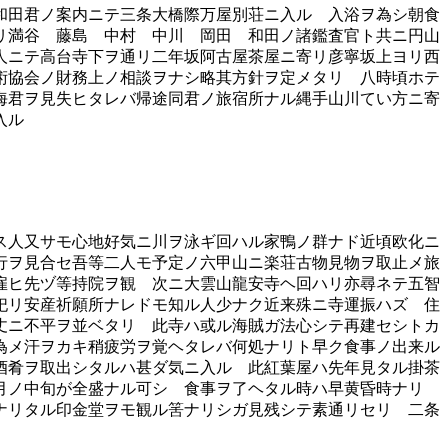
和田君ノ案内ニテ三条大橋際万屋別荘ニ入ル 入浴ヲ為シ朝食
リ満谷 藤島 中村 中川 岡田 和田ノ諸鑑査官ト共ニ円山
人ニテ高台寺下ヲ通リ二年坂阿古屋茶屋ニ寄リ彦寧坂上ヨリ西
術協会ノ財務上ノ相談ヲナシ略其方針ヲ定メタリ 八時頃ホテ
海君ヲ見失ヒタレバ帰途同君ノ旅宿所ナル縄手山川てい方ニ寄
入ル
ス人又サモ心地好気ニ川ヲ泳ギ回ハル家鴨ノ群ナド近頃欧化ニ
行ヲ見合セ吾等二人モ予定ノ六甲山ニ楽荘古物見物ヲ取止メ旅
雇ヒ先ヅ等持院ヲ観 次ニ大雲山龍安寺ヘ回ハリ亦尋ネテ五智
祀リ安産祈願所ナレドモ知ル人少ナク近来殊ニ寺運振ハズ 住
丈ニ不平ヲ並ベタリ 此寺ハ或ル海賊ガ法心シテ再建セシトカ
為メ汗ヲカキ稍疲労ヲ覚ヘタレバ何処ナリト早ク食事ノ出来ル
酒肴ヲ取出シタルハ甚ダ気ニ入ル 此紅葉屋ハ先年見タル掛茶
 月ノ中旬が全盛ナル可シ 食事ヲ了ヘタル時ハ早黄昏時ナリ
ナリタル印金堂ヲモ観ル筈ナリシガ見残シテ素通リセリ 二条