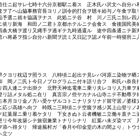
仕ニ起サレ七時十六分京都駅ニ着ス 正木氏ハ沢文ヘ自分ハ
査ヲ了ヘ山脇事務官長ヨリノ訓令的打合ヲ聴キ給与ノ午食ヲ取
品予選ニ就キ協議ヲナス 此処ニテ谷 村 川ノ三氏ニ別レ四
ニ依リ新海 和田ノ二君ト京都ホテルニテ会食ス 食後国民美
四条大橋ヲ渡リ又縄手ヲ過ギテ九時過還ル 途中四条通ニテ新
君ハ将碁ヲ指シ自分ハ新聞ヲ読ミ又日記ヲ認メ午前一時寝所ニ
クヨリ枕辺ヲ照ラス 八時頃ニ起出テ見レバ河原ニ染物ヲ晒
和 岡ノ二氏ト今日ノプログラムニ付キ語リ合フ 和氏ハ奈良
リ四人連ニテ出掛ク 北野天神迄電車ニ乗リ夫レヨリ人力車ヲ
登リ詰メタル処ニ在リ 真言宗ノ些ヤカナル山寺ニテ不動尊ヲ
モ本月ヨリ金ノ方ハ受ケザルコトニナリタリナド留守居ノ婆様
ニ応ジ高雄ヘ向フ 時既ニ三時頃ニテ空腹ヲ感ジ其上山登リノ
ノ紅葉屋ニ乗リ着ケタリ 下女きぬト云者機敏ニ立働キ直チニ
更リ今年改築シテ旅宿兼業トナリシナリ 紅葉ハ未ダ染マズ
ヲ添ヘ得タリ 帰途蕪村ガ「春月や印金堂の木の間より」トウ
ヘ立ツ