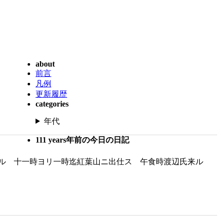
about
前言
凡例
更新履歴
categories
年代
111 years年前の今日の日記
取ル 十一時ヨリ一時迄紅葉山ニ出仕ス 午食時渡辺氏来ル