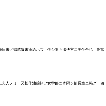
先日来ノ御感冒未癒給ハズ 併シ追々御快方ニテ仕合也 夜當
二夫人ノミ 又拙作油絵額ヲ女学部ニ寄附シ部長室ニ掲グ 四