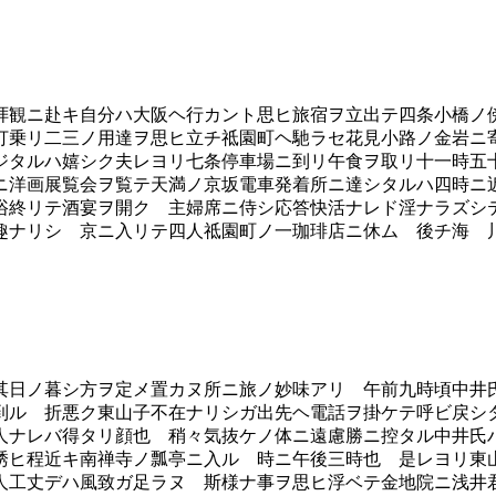
観ニ赴キ自分ハ大阪ヘ行カント思ヒ旅宿ヲ立出テ四条小橋ノ
打乗リ二三ノ用達ヲ思ヒ立チ祗園町ヘ馳ラセ花見小路ノ金岩ニ
ジタルハ嬉シク夫レヨリ七条停車場ニ到リ午食ヲ取リ十一時五
ニ洋画展覧会ヲ覧テ天満ノ京坂電車発着所ニ達シタルハ四時ニ
浴終リテ酒宴ヲ開ク 主婦席ニ侍シ応答快活ナレド淫ナラズ
趣ナリシ 京ニ入リテ四人祗園町ノ一珈琲店ニ休ム 後チ海 
日ノ暮シ方ヲ定メ置カヌ所ニ旅ノ妙味アリ 午前九時頃中井
到ル 折悪ク東山子不在ナリシガ出先ヘ電話ヲ掛ケテ呼ビ戻シ
人ナレバ得タリ顔也 稍々気抜ケノ体ニ遠慮勝ニ控タル中井氏
誘ヒ程近キ南禅寺ノ瓢亭ニ入ル 時ニ午後三時也 是レヨリ東
人工丈デハ風致ガ足ラヌ 斯様ナ事ヲ思ヒ浮ベテ金地院ニ浅