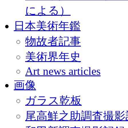
による）
日本美術年鑑
物故者記事
美術界年史
Art news articles
画像
ガラス乾板
尾高鮮之助調査撮影