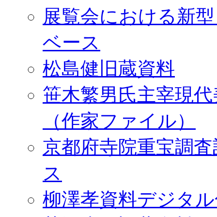
展覧会における新型
ベース
松島健旧蔵資料
笹木繁男氏主宰現代
（作家ファイル）
京都府寺院重宝調査
ス
柳澤孝資料デジタル