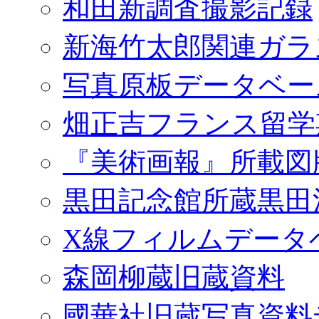
和田新調査撮影記録
新海竹太郎関連ガラ
写真原板データベー
畑正吉フランス留学
『美術画報』所載図
黒田記念館所蔵黒田
X線フィルムデータ
森岡柳蔵旧蔵資料
國華社旧蔵写真資料