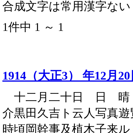
合成文字は常用漢字ない
1件中 1 ～ 1
1914（大正3） 年12月2
十二月二十日 日 晴
介黒田久吉ト云人写真遊
時頃岡幹事及植木子来ル