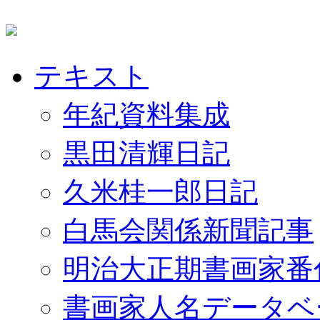
テキスト
年紀資料集成
黒田清輝日記
久米桂一郎日記
白馬会関係新聞記事
明治大正期書画家番
書画家人名データベ