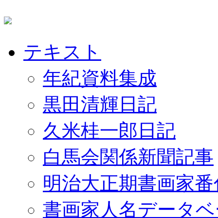
テキスト
年紀資料集成
黒田清輝日記
久米桂一郎日記
白馬会関係新聞記事
明治大正期書画家番
書画家人名データベ