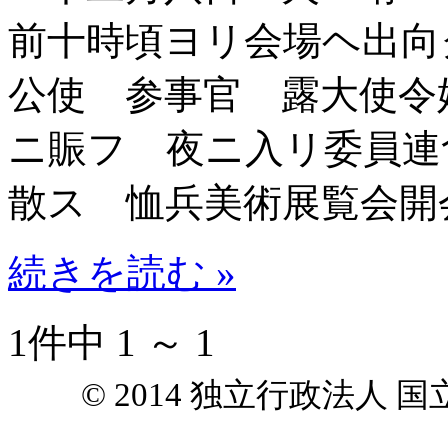
前十時頃ヨリ会場ヘ出向
公使 参事官 露大使令
ニ賑フ 夜ニ入リ委員連
散ス 恤兵美術展覧会開
続きを読む »
1件中 1 ～ 1
© 2014 独立行政法人