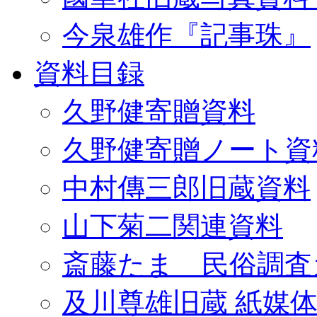
今泉雄作『記事珠』
資料目録
久野健寄贈資料
久野健寄贈ノート資
中村傳三郎旧蔵資料
山下菊二関連資料
斎藤たま 民俗調査
及川尊雄旧蔵 紙媒