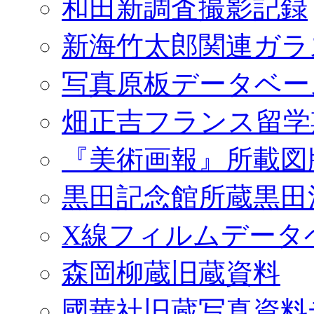
和田新調査撮影記録
新海竹太郎関連ガラ
写真原板データベー
畑正吉フランス留学
『美術画報』所載図
黒田記念館所蔵黒田
X線フィルムデータ
森岡柳蔵旧蔵資料
國華社旧蔵写真資料