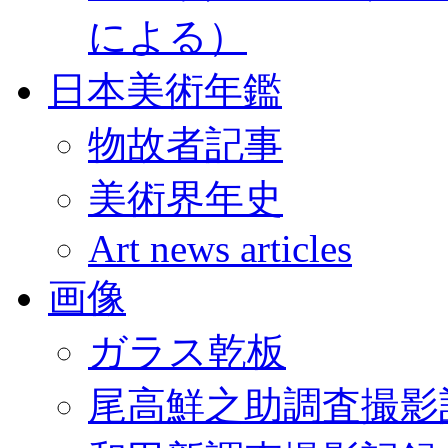
による）
日本美術年鑑
物故者記事
美術界年史
Art news articles
画像
ガラス乾板
尾高鮮之助調査撮影