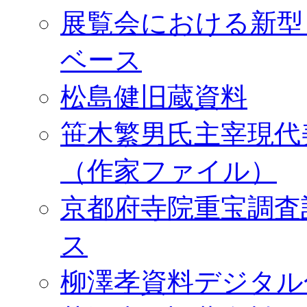
展覧会における新型
ベース
松島健旧蔵資料
笹木繁男氏主宰現代
（作家ファイル）
京都府寺院重宝調査
ス
柳澤孝資料デジタル