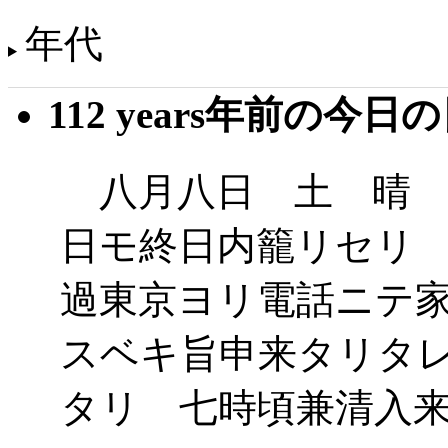
年代
112 years年前の今日
八月八日 土 晴 
日モ終日内籠リセリ
過東京ヨリ電話ニテ
スベキ旨申来タリタ
タリ 七時頃兼清入