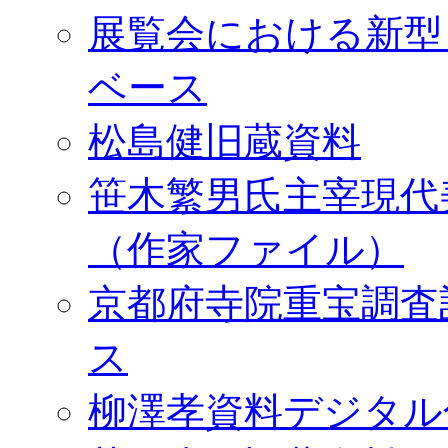
展覧会における新型
ベース
松島健旧蔵資料
笹木繁男氏主宰現代
（作家ファイル）
京都府寺院重宝調査
ス
柳澤孝資料デジタル