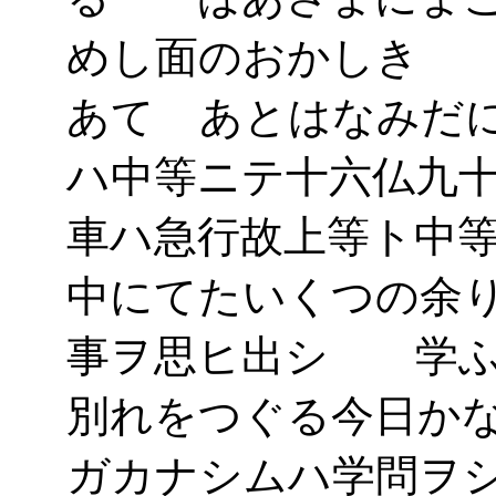
めし面のおかしき 
あてゝあとはなみだ
ハ中等ニテ十六仏九
車ハ急行故上等ト中
中にてたいくつの余
事ヲ思ヒ出シ 学ふ
別れをつぐる今日か
ガカナシムハ学問ヲ