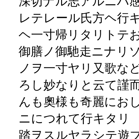
深切ナル志アルニハ
レテレール氏方ヘ行
ヘ一寸帰リタリトテ
御膳ノ御馳走ニナリ
ノヲ一寸ヤリ又歌な
ろし妙なりと云て謹
んも奧様も奇麗にお
ニにつれて行キタリ
踏ヲスルヤラシテ遊