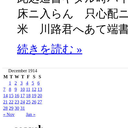
床ニ入らん 只心配
米 川路君へあて端
続きを読む »
December 1914
M
T
W
T
F
S
S
1
2
3
4
5
6
7
8
9
10
11
12
13
14
15
16
17
18
19
20
21
22
23
24
25
26
27
28
29
30
31
« Nov
Jan »