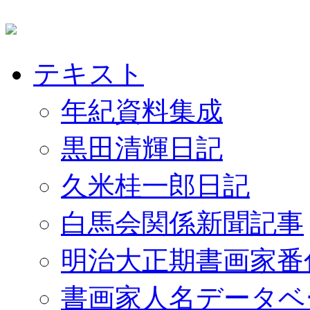
テキスト
年紀資料集成
黒田清輝日記
久米桂一郎日記
白馬会関係新聞記事
明治大正期書画家番
書画家人名データベ