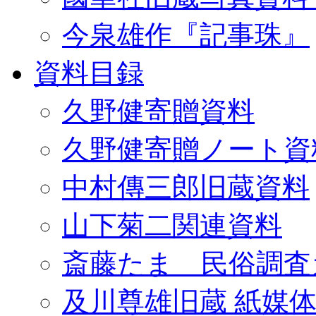
今泉雄作『記事珠』
資料目録
久野健寄贈資料
久野健寄贈ノート資
中村傳三郎旧蔵資料
山下菊二関連資料
斎藤たま 民俗調査
及川尊雄旧蔵 紙媒