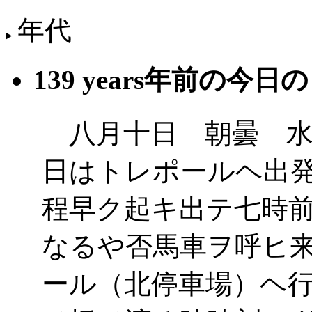
年代
139 years年前の今日
八月十日 朝曇 水
日はトレポールヘ出
程早ク起キ出テ七時
なるや否馬車ヲ呼ヒ
ール（北停車場）ヘ