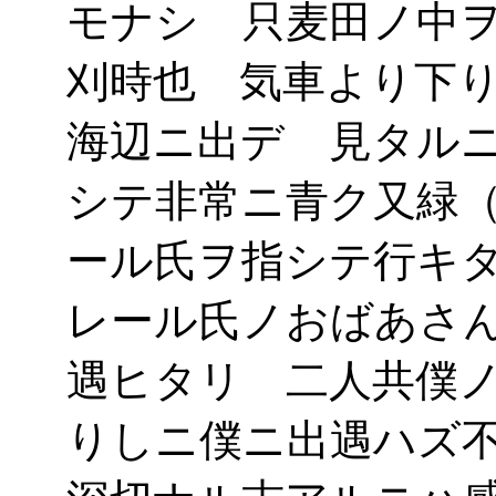
モナシ 只麦田ノ中
刈時也 気車より下
海辺ニ出デゝ見タル
シテ非常ニ青ク又緑
ール氏ヲ指シテ行キ
レール氏ノおばあさ
遇ヒタリ 二人共僕
りしニ僕ニ出遇ハズ