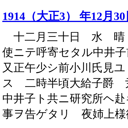
1914（大正3） 年12月3
十二月三十日 水 晴
使ニテ呼寄セタル中井
又正午少シ前小川氏見ユ
ス 二時半頃大給子爵 
中井子ト共ニ研究所ヘ赴
事ヲ告ゲタリ 夜姉上様