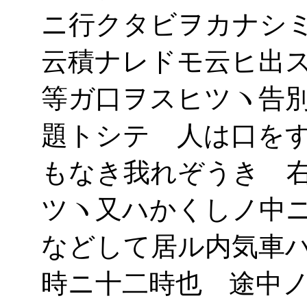
ニ行クタビヲカナシ
云積ナレドモ云ヒ出
等ガ口ヲスヒツヽ告
題トシテ 人は口を
もなき我れぞうき 
ツヽ又ハかくしノ中
などして居ル内気車
時ニ十二時也 途中