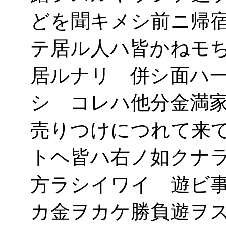
どを聞キメシ前ニ帰
テ居ル人ハ皆かねモ
居ルナリ 併シ面ハ
シ コレハ他分金満
売りつけにつれて来
トヘ皆ハ右ノ如クナ
方ラシイワイ 遊ビ
カ金ヲカケ勝負遊ヲ