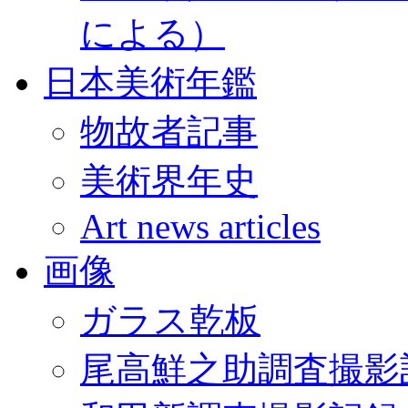
による）
日本美術年鑑
物故者記事
美術界年史
Art news articles
画像
ガラス乾板
尾高鮮之助調査撮影