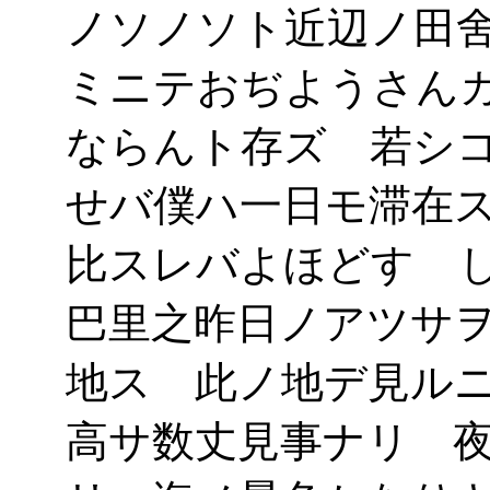
ノソノソト近辺ノ田
ミニテおぢようさん
ならんト存ズ 若シ
せバ僕ハ一日モ滞在
比スレバよほどすゞ
巴里之昨日ノアツサ
地ス 此ノ地デ見ル
高サ数丈見事ナリ 