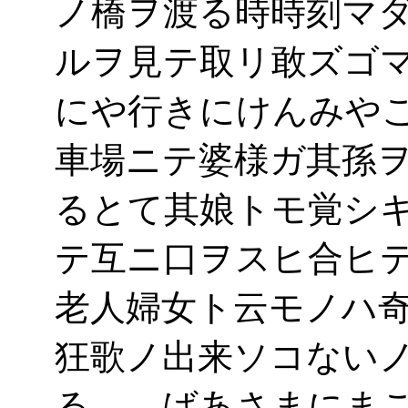
ノ橋ヲ渡る時時刻マ
ルヲ見テ取リ敢ズゴ
にや行きにけんみや
車場ニテ婆様ガ其孫
るとて其娘トモ覚シ
テ互ニ口ヲスヒ合ヒ
老人婦女ト云モノハ
狂歌ノ出来ソコない
る ばあさまにまご