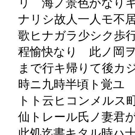
リ 海ノ景色かなり
ナリシ故人一人モ不
歌ヒナガラ少シク歩
程愉快なり 此ノ岡
まで行キ帰りて後カ
時ニ九時半頃ト覚ユ
トト云ヒコンメルス
仙トレール氏ノ妻君
此処迄書キタル時ハ