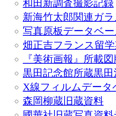
和田新調査撮影記録
新海竹太郎関連ガラ
写真原板データベー
畑正吉フランス留学
『美術画報』所載図
黒田記念館所蔵黒田
X線フィルムデータ
森岡柳蔵旧蔵資料
國華社旧蔵写真資料