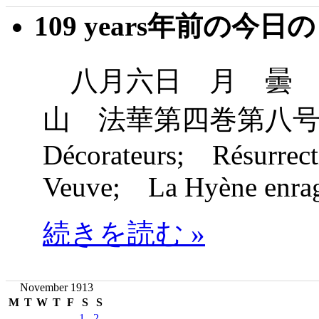
109 years年前の今日
八月六日 月 曇 
山 法華第四巻第八号
Décorateurs; Résurrec
Veuve; La Hyène enra
続きを読む »
November 1913
M
T
W
T
F
S
S
1
2