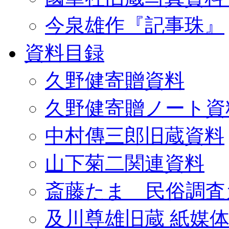
今泉雄作『記事珠』
資料目録
久野健寄贈資料
久野健寄贈ノート資
中村傳三郎旧蔵資料
山下菊二関連資料
斎藤たま 民俗調査
及川尊雄旧蔵 紙媒