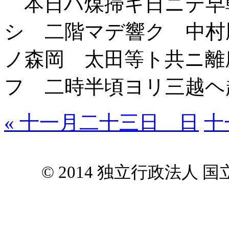
本日ハ煤掃キ日ニテ早
シ 二階マデ響ク 中村
ノ森岡 太田等ト共ニ離
フ 二時半頃ヨリ三越ヘ
« 十一月二十三日 日
十
© 2014 独立行政法人