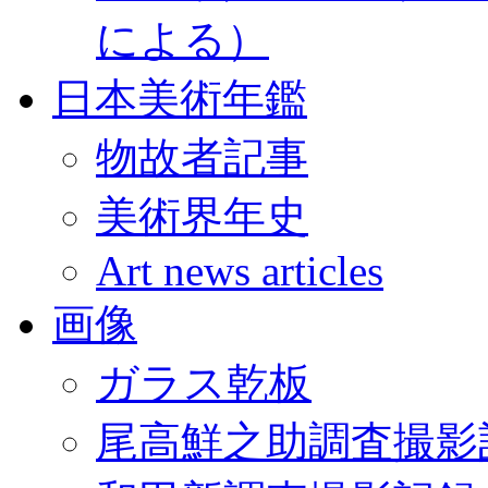
による）
日本美術年鑑
物故者記事
美術界年史
Art news articles
画像
ガラス乾板
尾高鮮之助調査撮影