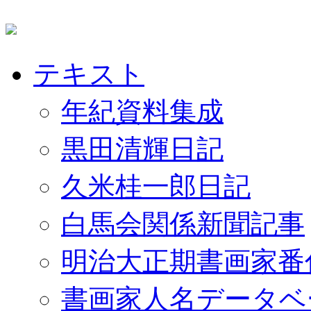
テキスト
年紀資料集成
黒田清輝日記
久米桂一郎日記
白馬会関係新聞記事
明治大正期書画家番
書画家人名データベ