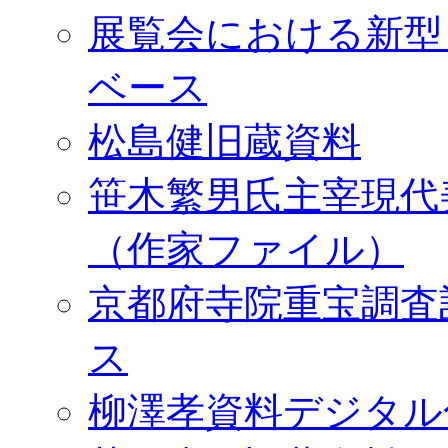
展覧会における新型
ベース
松島健旧蔵資料
笹木繁男氏主宰現代
（作家ファイル）
京都府寺院重宝調査
ス
柳澤孝資料デジタル