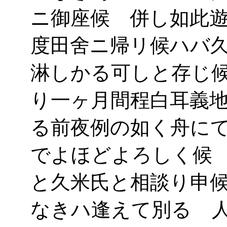
ニ御座候 併し如此
度田舍ニ帰リ候ハバ
淋しかる可しと存じ
り一ヶ月間程白耳義
る前夜例の如く舟に
でよほどよろしく候
と久米氏と相談り申
なきハ逢えて別るゝ