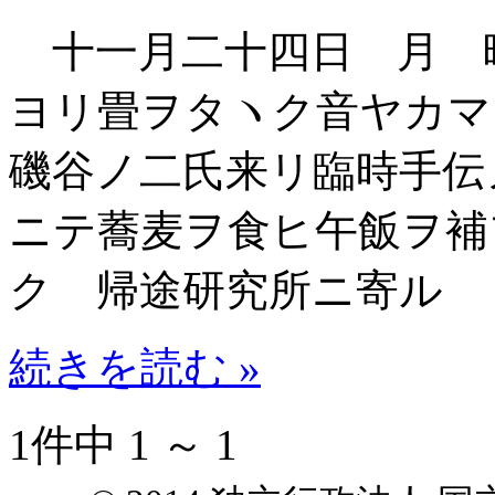
十一月二十四日 月 
ヨリ畳ヲタヽク音ヤカ
磯谷ノ二氏来リ臨時手伝
ニテ蕎麦ヲ食ヒ午飯ヲ補
ク 帰途研究所ニ寄ル
続きを読む »
1件中 1 ～ 1