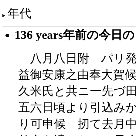
年代
136 years年前の今日
八月八日附 パリ発
益御安康之由奉大賀
久米氏と共ニ一先づ
五六日頃より引込み
り可申候 扨て去月