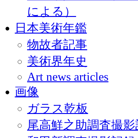
による）
日本美術年鑑
物故者記事
美術界年史
Art news articles
画像
ガラス乾板
尾高鮮之助調査撮影