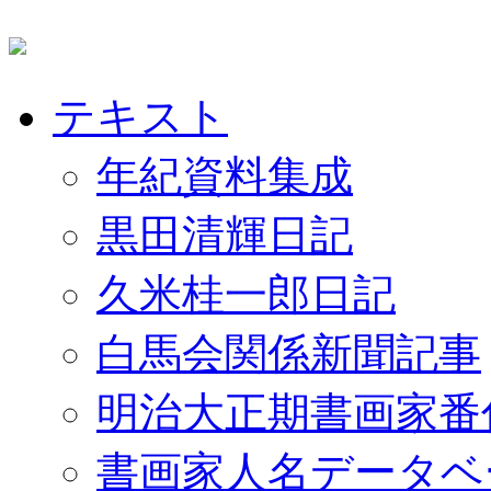
テキスト
年紀資料集成
黒田清輝日記
久米桂一郎日記
白馬会関係新聞記事
明治大正期書画家番
書画家人名データベ