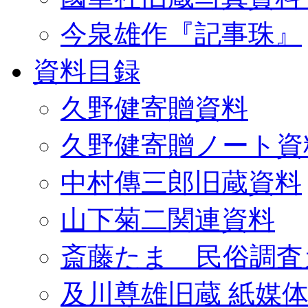
今泉雄作『記事珠』
資料目録
久野健寄贈資料
久野健寄贈ノート資
中村傳三郎旧蔵資料
山下菊二関連資料
斎藤たま 民俗調査
及川尊雄旧蔵 紙媒