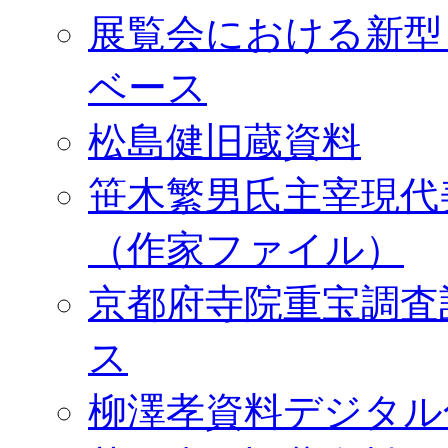
展覧会における新型
ベース
松島健旧蔵資料
笹木繁男氏主宰現代
（作家ファイル）
京都府寺院重宝調査
ス
柳澤孝資料デジタル