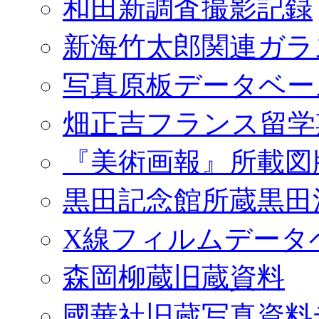
和田新調査撮影記録
新海竹太郎関連ガラ
写真原板データベー
畑正吉フランス留学
『美術画報』所載図
黒田記念館所蔵黒田
X線フィルムデータ
森岡柳蔵旧蔵資料
國華社旧蔵写真資料