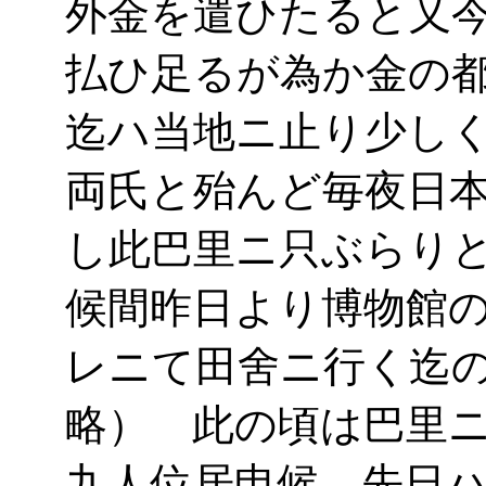
外金を遣ひたると又
払ひ足るが為か金の
迄ハ当地ニ止り少し
両氏と殆んど毎夜日
し此巴里ニ只ぶらり
候間昨日より博物館
レニて田舍ニ行く迄
略） 此の頃は巴里
九人位居申候 先日