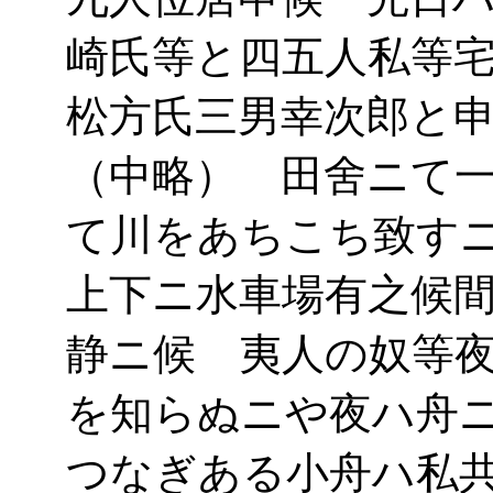
崎氏等と四五人私等
松方氏三男幸次郎と
（中略） 田舍ニて
て川をあちこち致す
上下ニ水車場有之候
静ニ候 夷人の奴等
を知らぬニや夜ハ舟
つなぎある小舟ハ私