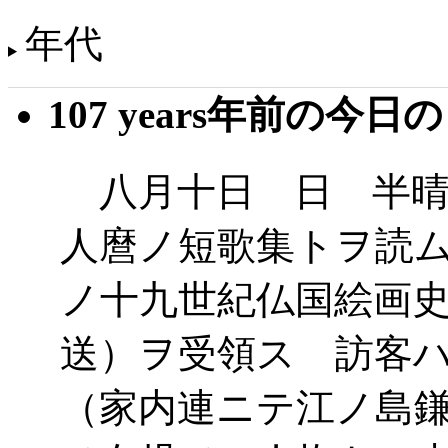
年代
107 years年前の今日
八月十日 日 半晴
人麿ノ短歌集トヲ読
ノ十九世紀仏国絵画
送）ヲ受領ス 訪客
（家内連ニテ江ノ島