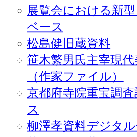
展覧会における新型
ベース
松島健旧蔵資料
笹木繁男氏主宰現代
（作家ファイル）
京都府寺院重宝調査
ス
柳澤孝資料デジタル