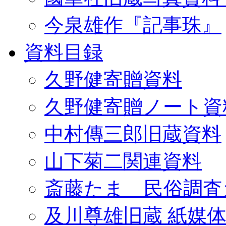
今泉雄作『記事珠』
資料目録
久野健寄贈資料
久野健寄贈ノート資
中村傳三郎旧蔵資料
山下菊二関連資料
斎藤たま 民俗調査
及川尊雄旧蔵 紙媒