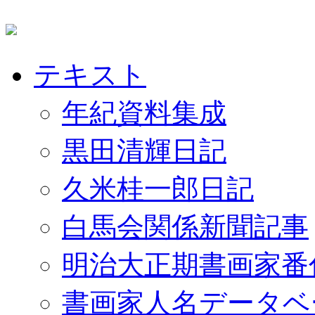
テキスト
年紀資料集成
黒田清輝日記
久米桂一郎日記
白馬会関係新聞記事
明治大正期書画家番
書画家人名データベ