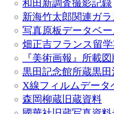
和田新調査撮影記録
新海竹太郎関連ガラ
写真原板データベー
畑正吉フランス留学
『美術画報』所載図
黒田記念館所蔵黒田
X線フィルムデータ
森岡柳蔵旧蔵資料
國華社旧蔵写真資料