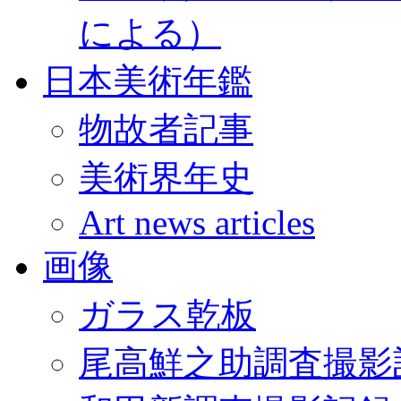
による）
日本美術年鑑
物故者記事
美術界年史
Art news articles
画像
ガラス乾板
尾高鮮之助調査撮影