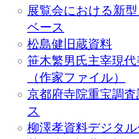
展覧会における新型
ベース
松島健旧蔵資料
笹木繁男氏主宰現代
（作家ファイル）
京都府寺院重宝調査
ス
柳澤孝資料デジタル