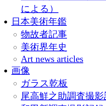
による）
日本美術年鑑
物故者記事
美術界年史
Art news articles
画像
ガラス乾板
尾高鮮之助調査撮影