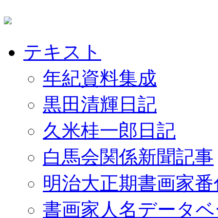
テキスト
年紀資料集成
黒田清輝日記
久米桂一郎日記
白馬会関係新聞記事
明治大正期書画家番
書画家人名データベ