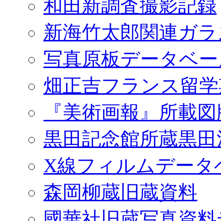
和田新調査撮影記録
新海竹太郎関連ガラ
写真原板データベー
畑正吉フランス留学
『美術画報』所載図
黒田記念館所蔵黒田
X線フィルムデータ
森岡柳蔵旧蔵資料
國華社旧蔵写真資料