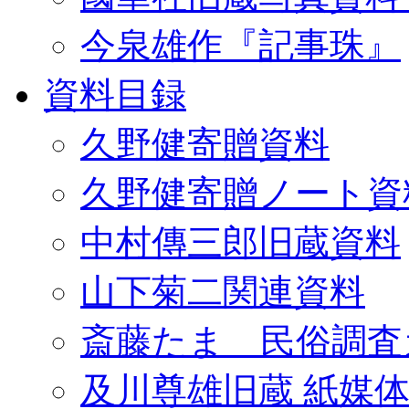
今泉雄作『記事珠』
資料目録
久野健寄贈資料
久野健寄贈ノート資
中村傳三郎旧蔵資料
山下菊二関連資料
斎藤たま 民俗調査
及川尊雄旧蔵 紙媒