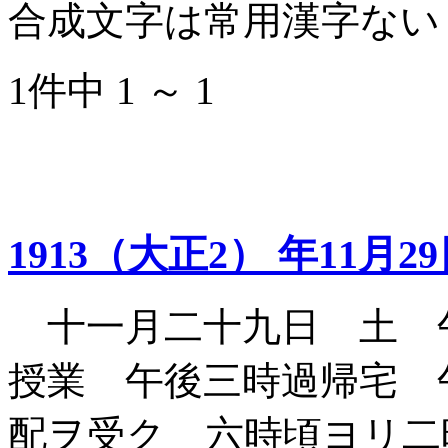
合成文字は常用漢字ない
1件中 1 ～ 1
1913（大正2） 年11月2
十一月二十九日 土 
授業 午後三時過帰宅 
配ヲ受ク 六時頃ヨリ二