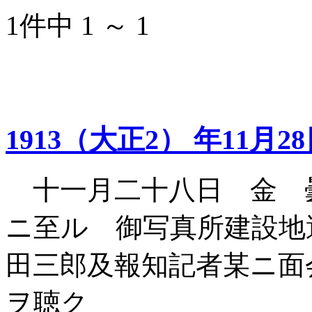
1件中 1 ～ 1
1913（大正2） 年11月2
十一月二十八日 金 
ニ至ル 御写真所建設地
田三郎及報知記者某ニ面
ヲ聴ク