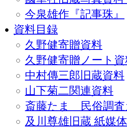
今泉雄作『記事珠』
資料目録
久野健寄贈資料
久野健寄贈ノート資
中村傳三郎旧蔵資料
山下菊二関連資料
斎藤たま 民俗調査
及川尊雄旧蔵 紙媒