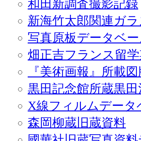
和田新調査撮影記録
新海竹太郎関連ガラ
写真原板データベー
畑正吉フランス留学
『美術画報』所載図
黒田記念館所蔵黒田
X線フィルムデータ
森岡柳蔵旧蔵資料
國華社旧蔵写真資料