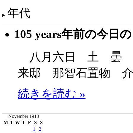
年代
105 years年前の今日
八月六日 土 曇 
来邸 那智石置物 
続きを読む »
November 1913
M
T
W
T
F
S
S
1
2