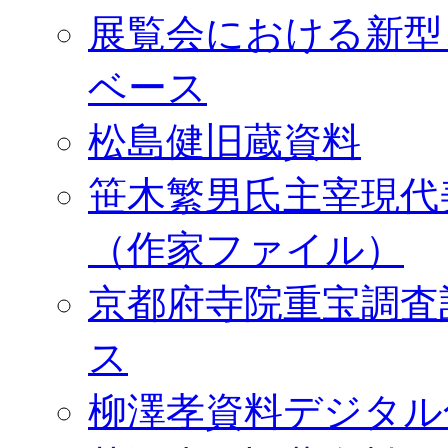
展覧会における新型
ベース
松島健旧蔵資料
笹木繁男氏主宰現代
（作家ファイル）
京都府寺院重宝調査
ス
柳澤孝資料デジタル