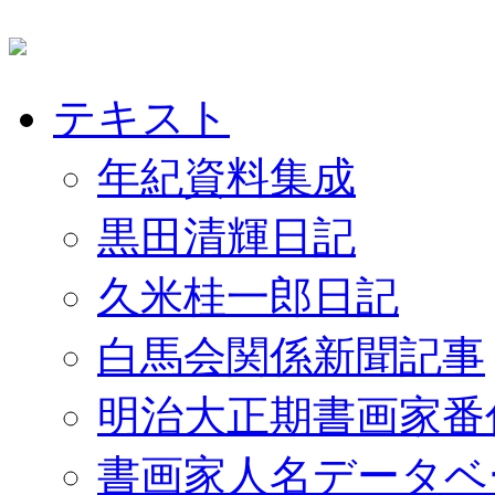
テキスト
年紀資料集成
黒田清輝日記
久米桂一郎日記
白馬会関係新聞記事
明治大正期書画家番
書画家人名データベ