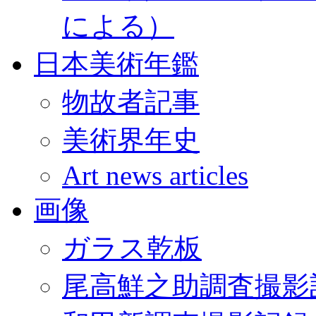
による）
日本美術年鑑
物故者記事
美術界年史
Art news articles
画像
ガラス乾板
尾高鮮之助調査撮影