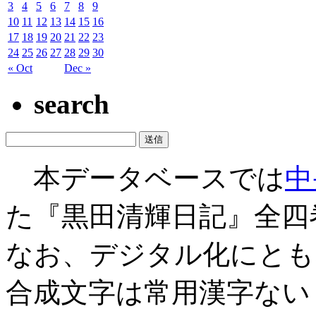
3
4
5
6
7
8
9
10
11
12
13
14
15
16
17
18
19
20
21
22
23
24
25
26
27
28
29
30
« Oct
Dec »
search
本データベースでは
中
た『黒田清輝日記』全四
なお、デジタル化にとも
合成文字は常用漢字ない