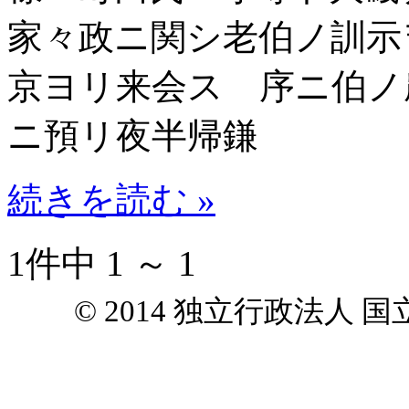
家々政ニ関シ老伯ノ訓示
京ヨリ来会ス 序ニ伯ノ
ニ預リ夜半帰鎌
続きを読む »
1件中 1 ～ 1
© 2014 独立行政法人