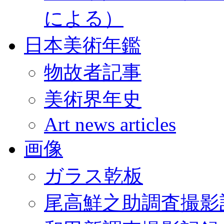
による）
日本美術年鑑
物故者記事
美術界年史
Art news articles
画像
ガラス乾板
尾高鮮之助調査撮影