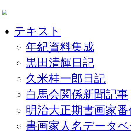
テキスト
年紀資料集成
黒田清輝日記
久米桂一郎日記
白馬会関係新聞記事
明治大正期書画家番
書画家人名データベ