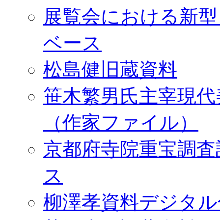
展覧会における新型
ベース
松島健旧蔵資料
笹木繁男氏主宰現代
（作家ファイル）
京都府寺院重宝調査
ス
柳澤孝資料デジタル