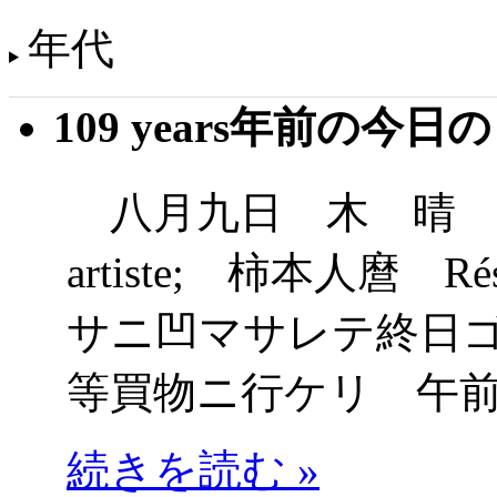
年代
109 years年前の今日
八月九日 木 晴 （鎌倉
artiste; 柿本人麿 Rés
サニ凹マサレテ終日
等買物ニ行ケリ 午
続きを読む »