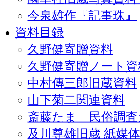
今泉雄作『記事珠』
資料目録
久野健寄贈資料
久野健寄贈ノート資
中村傳三郎旧蔵資料
山下菊二関連資料
斎藤たま 民俗調査
及川尊雄旧蔵 紙媒