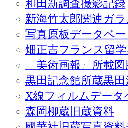
和田新調査撮影記録
新海竹太郎関連ガラ
写真原板データベー
畑正吉フランス留学
『美術画報』所載図
黒田記念館所蔵黒田
X線フィルムデータ
森岡柳蔵旧蔵資料
國華社旧蔵写真資料