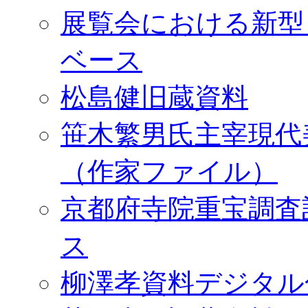
展覧会における新型
ベース
松島健旧蔵資料
笹木繁男氏主宰現代
（作家ファイル）
京都府寺院重宝調査
ス
柳澤孝資料デジタル