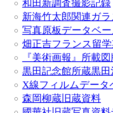
和田新調査撮影記録
新海竹太郎関連ガラ
写真原板データベー
畑正吉フランス留学
『美術画報』所載図
黒田記念館所蔵黒田
X線フィルムデータ
森岡柳蔵旧蔵資料
國華社旧蔵写真資料