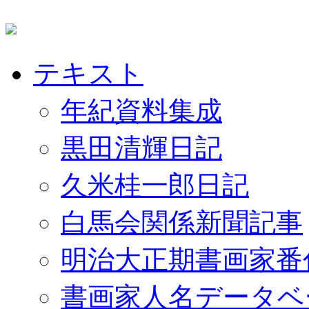
テキスト
年紀資料集成
黒田清輝日記
久米桂一郎日記
白馬会関係新聞記事
明治大正期書画家番
書画家人名データベ