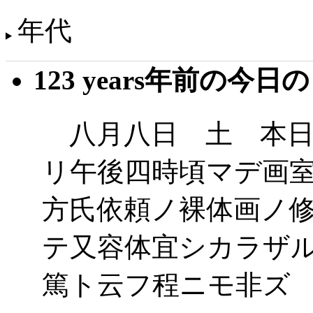
年代
123 years年前の今日
八月八日 土 本日
リ午後四時頃マデ画
方氏依頼ノ裸体画ノ
テ又容体宜シカラザ
篤ト云フ程ニモ非ズ