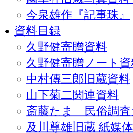
今泉雄作『記事珠』
資料目録
久野健寄贈資料
久野健寄贈ノート資
中村傳三郎旧蔵資料
山下菊二関連資料
斎藤たま 民俗調査
及川尊雄旧蔵 紙媒