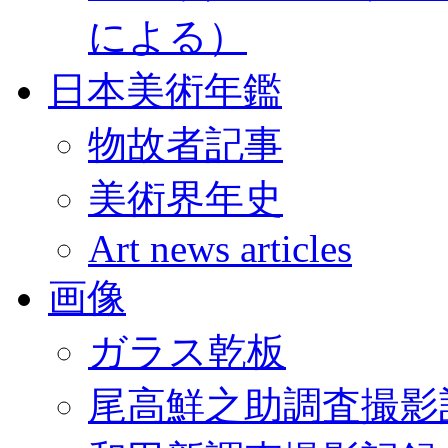
による）
日本美術年鑑
物故者記事
美術界年史
Art news articles
画像
ガラス乾板
尾高鮮之助調査撮影