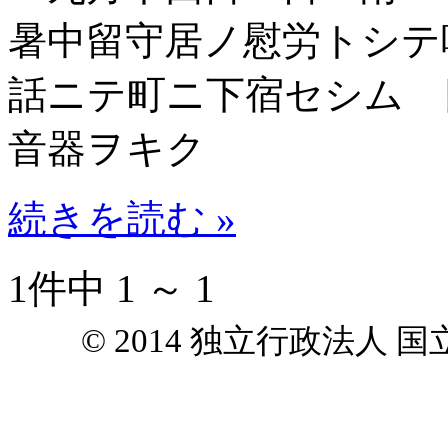
暑中留守居ノ慰労トシテ
話ニテ町ニ下宿セシム 
音器ヲキク
続きを読む »
1件中 1 ～ 1
© 2014 独立行政法人