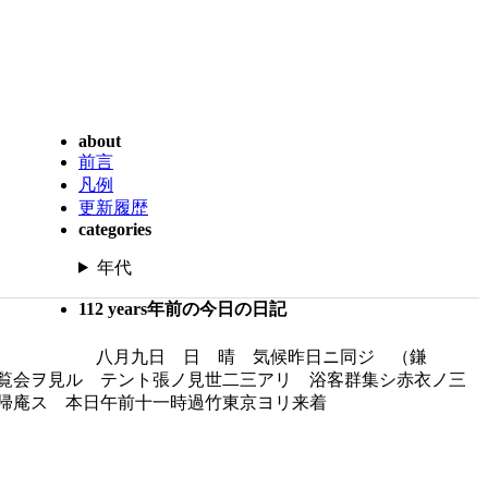
about
前言
凡例
更新履歴
categories
年代
112 years年前の今日の日記
八月九日 日 晴 気候昨日ニ同ジ （鎌
覧会ヲ見ル テント張ノ見世二三アリ 浴客群集シ赤衣ノ三
帰庵ス 本日午前十一時過竹東京ヨリ来着