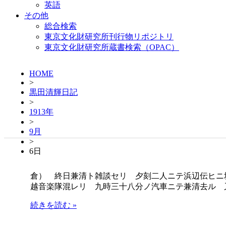
英語
その他
総合検索
東京文化財研究所刊行物リポジトリ
東京文化財研究所蔵書検索（OPAC）
HOME
>
黒田清輝日記
>
1913年
>
9月
>
6日
倉） 終日兼清ト雑談セリ 夕刻二人ニテ浜辺伝ヒニ
越音楽隊混レリ 九時三十八分ノ汽車ニテ兼清去ル 
続きを読む »