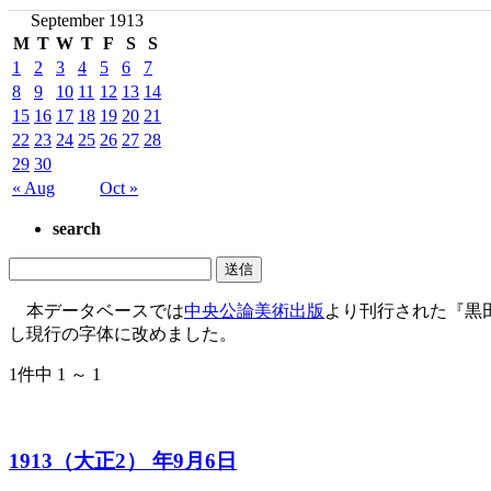
September 1913
M
T
W
T
F
S
S
1
2
3
4
5
6
7
8
9
10
11
12
13
14
15
16
17
18
19
20
21
22
23
24
25
26
27
28
29
30
« Aug
Oct »
search
本データベースでは
中央公論美術出版
より刊行された『黒
し現行の字体に改めました。
1件中 1 ～ 1
1913（大正2） 年9月6日