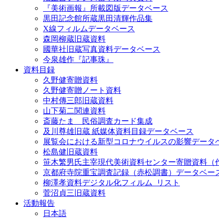
『美術画報』所載図版データベース
黒田記念館所蔵黒田清輝作品集
X線フィルムデータベース
森岡柳蔵旧蔵資料
國華社旧蔵写真資料データベース
今泉雄作『記事珠』
資料目録
久野健寄贈資料
久野健寄贈ノート資料
中村傳三郎旧蔵資料
山下菊二関連資料
斎藤たま 民俗調査カード集成
及川尊雄旧蔵 紙媒体資料目録データベース
展覧会における新型コロナウイルスの影響データ
松島健旧蔵資料
笹木繁男氏主宰現代美術資料センター寄贈資料（
京都府寺院重宝調査記録（赤松調書）データベー
柳澤孝資料デジタル化フィルム_リスト
菅沼貞三旧蔵資料
活動報告
日本語