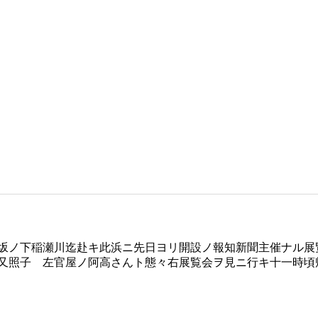
坂ノ下稲瀬川迄赴キ此浜ニ先日ヨリ開設ノ報知新聞主催ナル展
又照子 左官屋ノ阿高さんト態々右展覧会ヲ見ニ行キ十一時頃