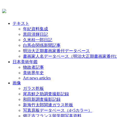
テキスト
年紀資料集成
黒田清輝日記
久米桂一郎日記
白馬会関係新聞記事
明治大正期書画家番付データベース
書画家人名データベース（明治大正期書画家番付
日本美術年鑑
物故者記事
美術界年史
Art news articles
画像
ガラス乾板
尾高鮮之助調査撮影記録
和田新調査撮影記録
新海竹太郎関連ガラス乾板
写真原板データベース（4×5カラー）
畑正吉フランス留学期写真資料