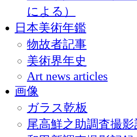
による）
日本美術年鑑
物故者記事
美術界年史
Art news articles
画像
ガラス乾板
尾高鮮之助調査撮影