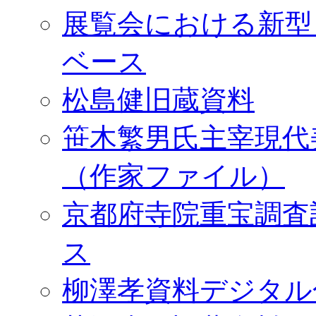
展覧会における新型
ベース
松島健旧蔵資料
笹木繁男氏主宰現代
（作家ファイル）
京都府寺院重宝調査
ス
柳澤孝資料デジタル