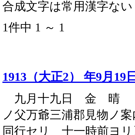
合成文字は常用漢字ない
1件中 1 ～ 1
1913（大正2） 年9月19
九月十九日 金 晴 
ノ父万爺三浦郡見物ノ案
同行セリ 十一時前ヨリ