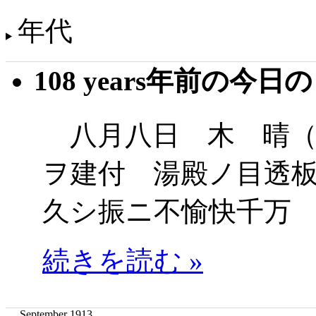
年代
108 years年前の今日
八月八日 木 晴（
ヲ建付 湯殿ノ目透
久シ振ニ不愉快千万
続きを読む »
September 1913