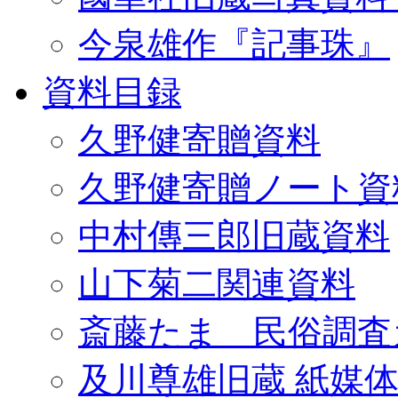
今泉雄作『記事珠』
資料目録
久野健寄贈資料
久野健寄贈ノート資
中村傳三郎旧蔵資料
山下菊二関連資料
斎藤たま 民俗調査
及川尊雄旧蔵 紙媒