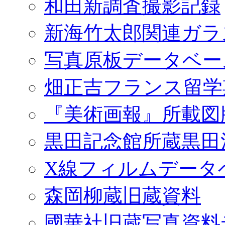
和田新調査撮影記録
新海竹太郎関連ガラ
写真原板データベー
畑正吉フランス留学
『美術画報』所載図
黒田記念館所蔵黒田
X線フィルムデータ
森岡柳蔵旧蔵資料
國華社旧蔵写真資料