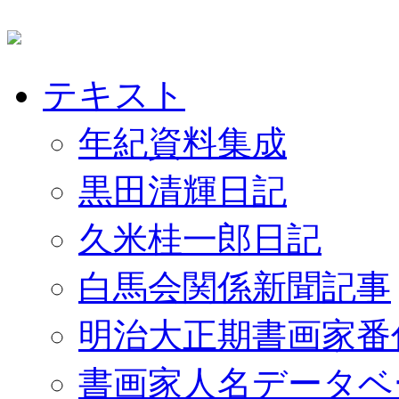
テキスト
年紀資料集成
黒田清輝日記
久米桂一郎日記
白馬会関係新聞記事
明治大正期書画家番
書画家人名データベ