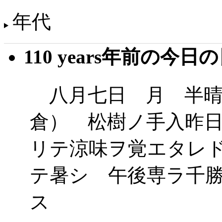
年代
110 years年前の今日
八月七日 月 半晴
倉） 松樹ノ手入昨
リテ涼味ヲ覚エタレ
テ暑シ 午後専ラ千
ス