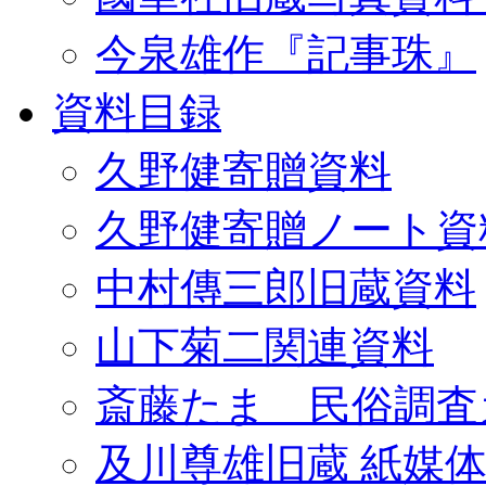
今泉雄作『記事珠』
資料目録
久野健寄贈資料
久野健寄贈ノート資
中村傳三郎旧蔵資料
山下菊二関連資料
斎藤たま 民俗調査
及川尊雄旧蔵 紙媒