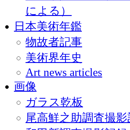
による）
日本美術年鑑
物故者記事
美術界年史
Art news articles
画像
ガラス乾板
尾高鮮之助調査撮影