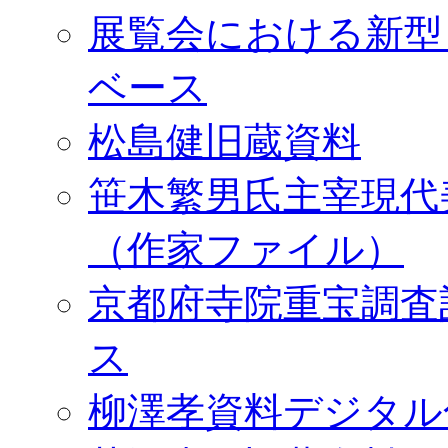
展覧会における新型
ベース
松島健旧蔵資料
笹木繁男氏主宰現代
（作家ファイル）
京都府寺院重宝調査
ス
柳澤孝資料デジタル