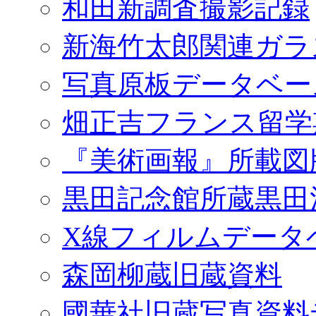
和田新調査撮影記録
新海竹太郎関連ガラ
写真原板データベー
畑正吉フランス留学
『美術画報』所載図
黒田記念館所蔵黒田
X線フィルムデータ
森岡柳蔵旧蔵資料
國華社旧蔵写真資料