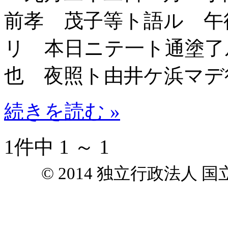
前孝 茂子等ト語ル 午
リ 本日ニテ一ト通塗了
也 夜照ト由井ケ浜マデ
続きを読む »
1件中 1 ～ 1
© 2014 独立行政法人