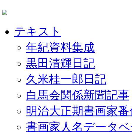
テキスト
年紀資料集成
黒田清輝日記
久米桂一郎日記
白馬会関係新聞記事
明治大正期書画家番
書画家人名データベ