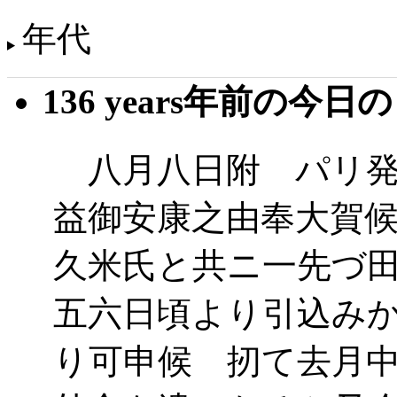
年代
136 years年前の今日
八月八日附 パリ発
益御安康之由奉大賀
久米氏と共ニ一先づ
五六日頃より引込み
り可申候 扨て去月