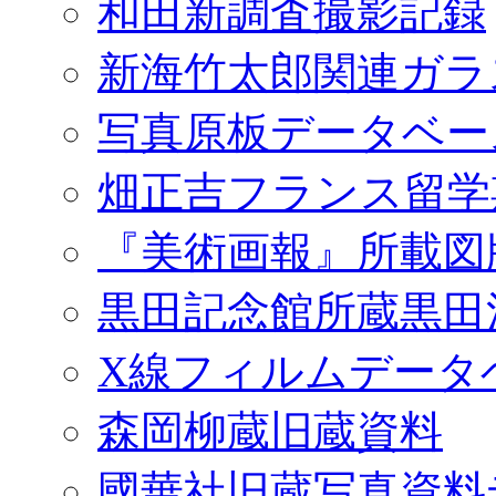
和田新調査撮影記録
新海竹太郎関連ガラ
写真原板データベー
畑正吉フランス留学
『美術画報』所載図
黒田記念館所蔵黒田
X線フィルムデータ
森岡柳蔵旧蔵資料
國華社旧蔵写真資料