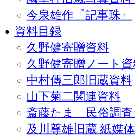
今泉雄作『記事珠』
資料目録
久野健寄贈資料
久野健寄贈ノート資
中村傳三郎旧蔵資料
山下菊二関連資料
斎藤たま 民俗調査
及川尊雄旧蔵 紙媒