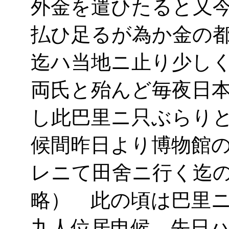
外金を遣ひたると又
払ひ足るが為か金の
迄ハ当地ニ止り少し
両氏と殆んど毎夜日
し此巴里ニ只ぶらり
候間昨日より博物館
レニて田舍ニ行く迄
略） 此の頃は巴里
九人位居申候 先日