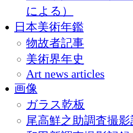
による）
日本美術年鑑
物故者記事
美術界年史
Art news articles
画像
ガラス乾板
尾高鮮之助調査撮影