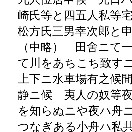
崎氏等と四五人私等
松方氏三男幸次郎と
（中略） 田舍ニて
て川をあちこち致す
上下ニ水車場有之候
静ニ候 夷人の奴等
を知らぬニや夜ハ舟
つなぎある小舟ハ私