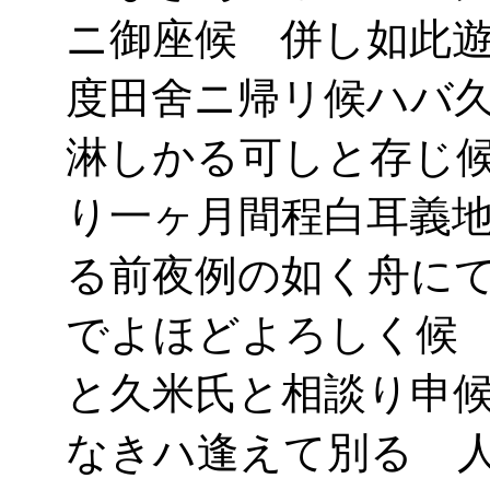
ニ御座候 併し如此
度田舍ニ帰リ候ハバ
淋しかる可しと存じ
り一ヶ月間程白耳義
る前夜例の如く舟に
でよほどよろしく候
と久米氏と相談り申
なきハ逢えて別るゝ