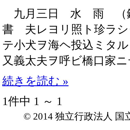
九月三日 水 雨 （
書 夫レヨリ照ト珍ラシ
テ小犬ヲ海ヘ投込ミタル
又義太夫ヲ呼ビ橋口家ニ
続きを読む »
1件中 1 ～ 1
© 2014 独立行政法人