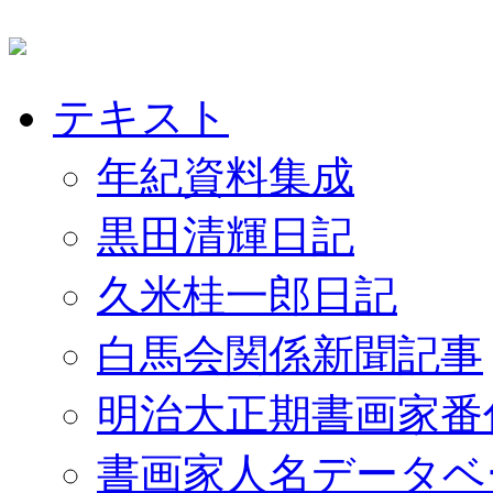
テキスト
年紀資料集成
黒田清輝日記
久米桂一郎日記
白馬会関係新聞記事
明治大正期書画家番
書画家人名データベ