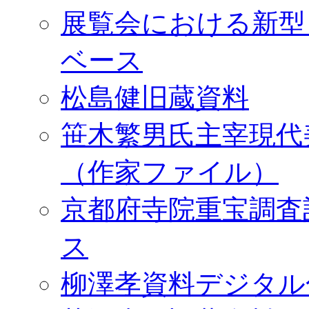
展覧会における新型
ベース
松島健旧蔵資料
笹木繁男氏主宰現代
（作家ファイル）
京都府寺院重宝調査
ス
柳澤孝資料デジタル