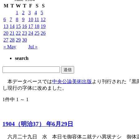
M
T
W
T
F
S
S
1
2
3
4
5
6
7
8
9
10
11
12
13
14
15
16
17
18
19
20
21
22
23
24
25
26
27
28
29
30
« May
Jul »
search
本データベースでは
中央公論美術出版
より刊行された『黒
し現行の字体に改めました。
1件中 1 ～ 1
1904（明治37） 年6月29日
六月二十九日 水 本日モ御容体ニ就テハ異状ナシ 御体温