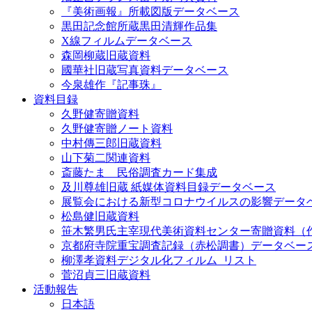
『美術画報』所載図版データベース
黒田記念館所蔵黒田清輝作品集
X線フィルムデータベース
森岡柳蔵旧蔵資料
國華社旧蔵写真資料データベース
今泉雄作『記事珠』
資料目録
久野健寄贈資料
久野健寄贈ノート資料
中村傳三郎旧蔵資料
山下菊二関連資料
斎藤たま 民俗調査カード集成
及川尊雄旧蔵 紙媒体資料目録データベース
展覧会における新型コロナウイルスの影響データ
松島健旧蔵資料
笹木繁男氏主宰現代美術資料センター寄贈資料（
京都府寺院重宝調査記録（赤松調書）データベー
柳澤孝資料デジタル化フィルム_リスト
菅沼貞三旧蔵資料
活動報告
日本語