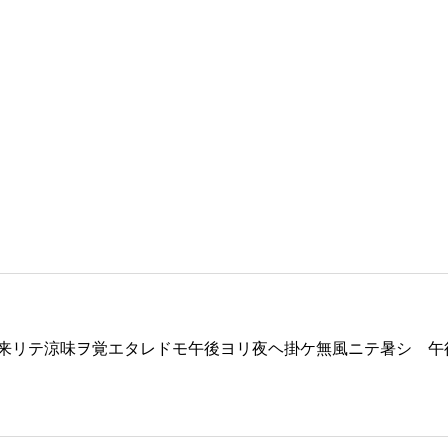
来リテ涼味ヲ覚エタレドモ午後ヨリ夜ヘ掛ケ無風ニテ暑シ 午