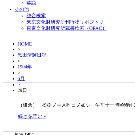
英語
その他
総合検索
東京文化財研究所刊行物リポジトリ
東京文化財研究所蔵書検索（OPAC）
HOME
>
黒田清輝日記
>
1904年
>
6月
>
29日
（鎌倉） 松樹ノ手入昨日ノ如シ 午前十一時頃驟雨
続きを読む »
June 1904