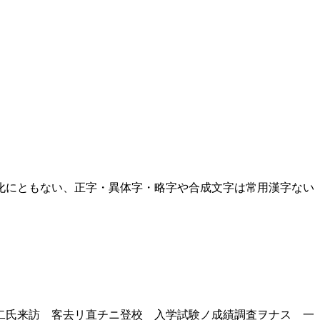
化にともない、正字・異体字・略字や合成文字は常用漢字ない
二氏来訪 客去リ直チニ登校 入学試験ノ成績調査ヲナス 一