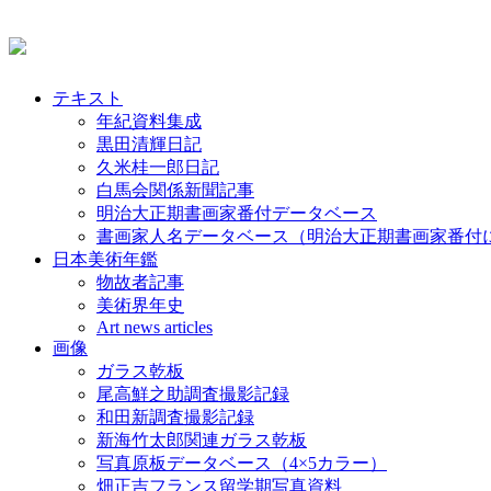
テキスト
年紀資料集成
黒田清輝日記
久米桂一郎日記
白馬会関係新聞記事
明治大正期書画家番付データベース
書画家人名データベース（明治大正期書画家番付
日本美術年鑑
物故者記事
美術界年史
Art news articles
画像
ガラス乾板
尾高鮮之助調査撮影記録
和田新調査撮影記録
新海竹太郎関連ガラス乾板
写真原板データベース（4×5カラー）
畑正吉フランス留学期写真資料