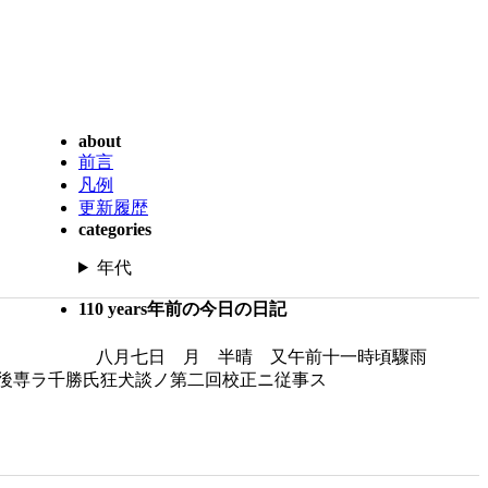
about
前言
凡例
更新履歴
categories
年代
110 years年前の今日の日記
八月七日 月 半晴 又午前十一時頃驟雨
後専ラ千勝氏狂犬談ノ第二回校正ニ従事ス