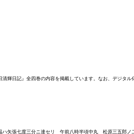
田清輝日記』全四巻の内容を掲載しています。なお、デジタル
ハ矢張七度三分ニ達セリ 午前八時半頃中丸 松原三五郎ノ