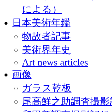
による）
日本美術年鑑
物故者記事
美術界年史
Art news articles
画像
ガラス乾板
尾高鮮之助調査撮影