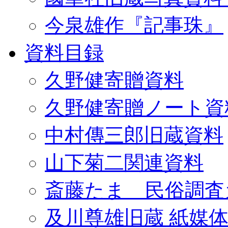
今泉雄作『記事珠』
資料目録
久野健寄贈資料
久野健寄贈ノート資
中村傳三郎旧蔵資料
山下菊二関連資料
斎藤たま 民俗調査
及川尊雄旧蔵 紙媒