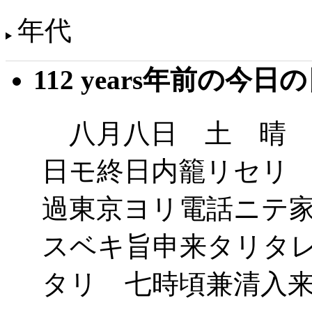
年代
112 years年前の今日
八月八日 土 晴 
日モ終日内籠リセリ
過東京ヨリ電話ニテ
スベキ旨申来タリタ
タリ 七時頃兼清入