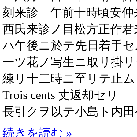
刻来診 午前十時頃安仲
西氏来診ノ目松方正作君
ハ午後ニ於テ先日着手セ
一ツ花ノ写生ニ取リ掛リ
練リ十二時ニ至リテ止
Trois cents 丈返
長引クヲ以テ小島ト内田
続きを読む »