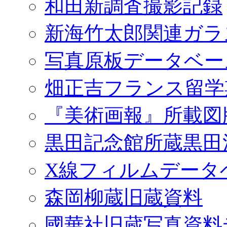
和田新調査撮影記録
新海竹太郎関連ガラ
写真原板データベー
畑正吉フランス留学
『美術画報』所載図
黒田記念館所蔵黒田
X線フィルムデータ
森岡柳蔵旧蔵資料
國華社旧蔵写真資料