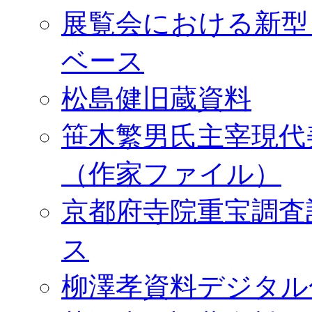
展覧会における新型
ベース
松島健旧蔵資料
笹木繁男氏主宰現代
（作家ファイル）
京都府寺院重宝調査
ス
柳澤孝資料デジタル