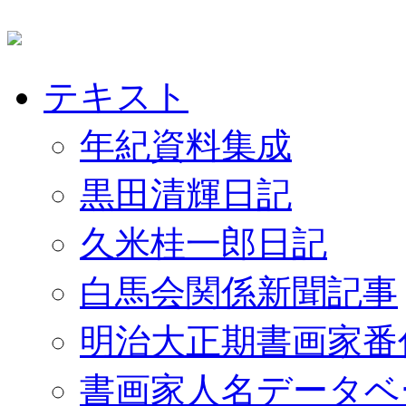
テキスト
年紀資料集成
黒田清輝日記
久米桂一郎日記
白馬会関係新聞記事
明治大正期書画家番
書画家人名データベ