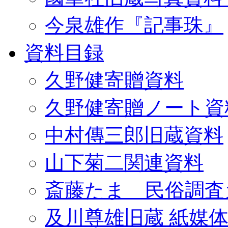
今泉雄作『記事珠』
資料目録
久野健寄贈資料
久野健寄贈ノート資
中村傳三郎旧蔵資料
山下菊二関連資料
斎藤たま 民俗調査
及川尊雄旧蔵 紙媒