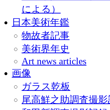
による）
日本美術年鑑
物故者記事
美術界年史
Art news articles
画像
ガラス乾板
尾高鮮之助調査撮影