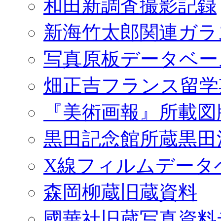
和田新調査撮影記録
新海竹太郎関連ガラ
写真原板データベー
畑正吉フランス留学
『美術画報』所載図
黒田記念館所蔵黒田
X線フィルムデータ
森岡柳蔵旧蔵資料
國華社旧蔵写真資料