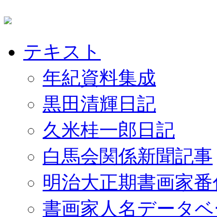
テキスト
年紀資料集成
黒田清輝日記
久米桂一郎日記
白馬会関係新聞記事
明治大正期書画家番
書画家人名データベ