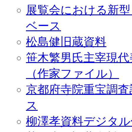
展覧会における新型
ベース
松島健旧蔵資料
笹木繁男氏主宰現代
（作家ファイル）
京都府寺院重宝調査
ス
柳澤孝資料デジタル