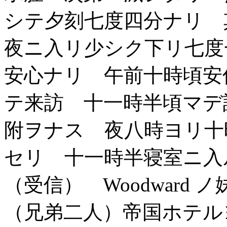
シテ夕刻七度四分ナリ 
夜ニ入リ少シク下リ七度
安心ナリ 午前十時頃安
テ来訪 十一時半頃マデ
附ヲナス 夜八時ヨリ十
セリ 十一時半寝室ニ
（受信） Woodward
（兄弟二人）帝国ホテル