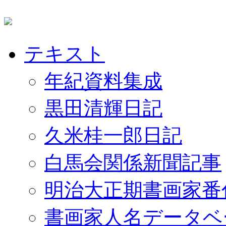
テキスト
年紀資料集成
黒田清輝日記
久米桂一郎日記
白馬会関係新聞記事
明治大正期書画家番
書画家人名データベ