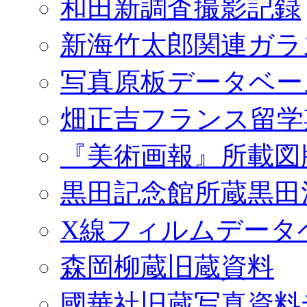
和田新調査撮影記録
新海竹太郎関連ガラ
写真原板データベー
畑正吉フランス留学
『美術画報』所載図
黒田記念館所蔵黒田
X線フィルムデータ
森岡柳蔵旧蔵資料
國華社旧蔵写真資料