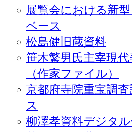
展覧会における新型
ベース
松島健旧蔵資料
笹木繁男氏主宰現代
（作家ファイル）
京都府寺院重宝調査
ス
柳澤孝資料デジタル