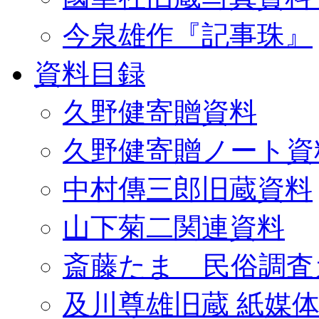
今泉雄作『記事珠』
資料目録
久野健寄贈資料
久野健寄贈ノート資
中村傳三郎旧蔵資料
山下菊二関連資料
斎藤たま 民俗調査
及川尊雄旧蔵 紙媒