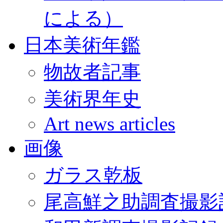
による）
日本美術年鑑
物故者記事
美術界年史
Art news articles
画像
ガラス乾板
尾高鮮之助調査撮影