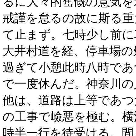
るに大々的奮慨の意気を
戒謹を怠るの故に斯る重
て止まず。七時少し前に
大井村道を経、停車場の
過ぎて小憩此時八時であ
で一度休んだ。神奈川の
他は、道路は上等であつ
の工事で嶮悪を極む。横
時半一行を待受ける。間