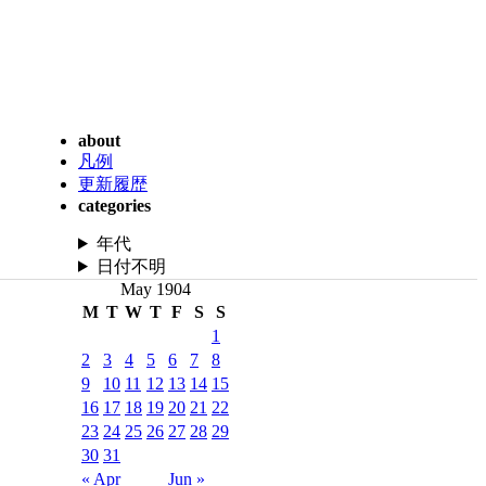
about
凡例
更新履歴
categories
年代
日付不明
May 1904
M
T
W
T
F
S
S
1
2
3
4
5
6
7
8
9
10
11
12
13
14
15
16
17
18
19
20
21
22
23
24
25
26
27
28
29
30
31
« Apr
Jun »