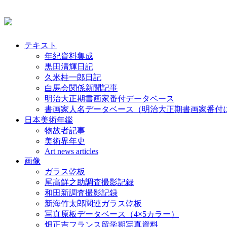
テキスト
年紀資料集成
黒田清輝日記
久米桂一郎日記
白馬会関係新聞記事
明治大正期書画家番付データベース
書画家人名データベース（明治大正期書画家番付
日本美術年鑑
物故者記事
美術界年史
Art news articles
画像
ガラス乾板
尾高鮮之助調査撮影記録
和田新調査撮影記録
新海竹太郎関連ガラス乾板
写真原板データベース（4×5カラー）
畑正吉フランス留学期写真資料