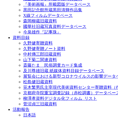
『美術画報』所載図版データベース
黒田記念館所蔵黒田清輝作品集
X線フィルムデータベース
森岡柳蔵旧蔵資料
國華社旧蔵写真資料データベース
今泉雄作『記事珠』
資料目録
久野健寄贈資料
久野健寄贈ノート資料
中村傳三郎旧蔵資料
山下菊二関連資料
斎藤たま 民俗調査カード集成
及川尊雄旧蔵 紙媒体資料目録データベース
展覧会における新型コロナウイルスの影響データ
松島健旧蔵資料
笹木繁男氏主宰現代美術資料センター寄贈資料（
京都府寺院重宝調査記録（赤松調書）データベー
柳澤孝資料デジタル化フィルム_リスト
菅沼貞三旧蔵資料
活動報告
日本語