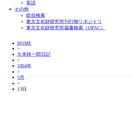
英語
その他
総合検索
東京文化財研究所刊行物リポジトリ
東京文化財研究所蔵書検索（OPAC）
HOME
>
久米桂一郎日記
>
1904年
>
5月
>
13日