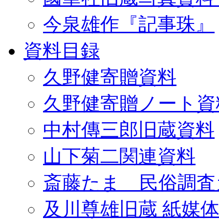
今泉雄作『記事珠』
資料目録
久野健寄贈資料
久野健寄贈ノート資
中村傳三郎旧蔵資料
山下菊二関連資料
斎藤たま 民俗調査
及川尊雄旧蔵 紙媒