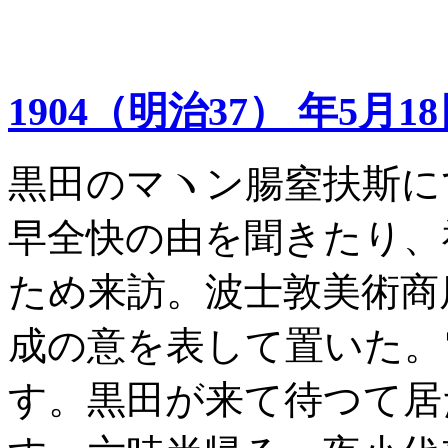
1904（明治37） 年5月1
黒田のマヽン腸窒扶斯に
早全快の由を聞きたり、
ため来訪。波士敦美術商
成の意を表して置いた。
す。黒田が来て待つて居