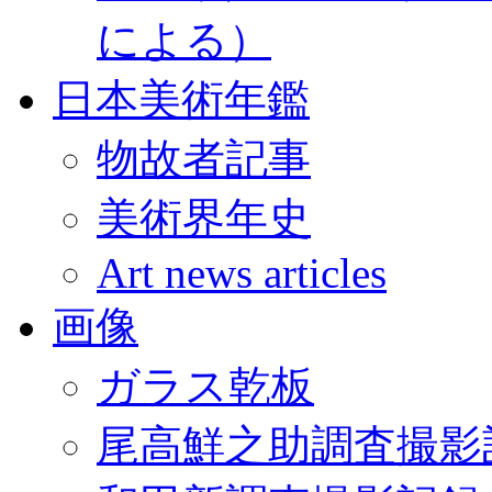
による）
日本美術年鑑
物故者記事
美術界年史
Art news articles
画像
ガラス乾板
尾高鮮之助調査撮影