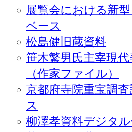
展覧会における新型
ベース
松島健旧蔵資料
笹木繁男氏主宰現代
（作家ファイル）
京都府寺院重宝調査
ス
柳澤孝資料デジタル