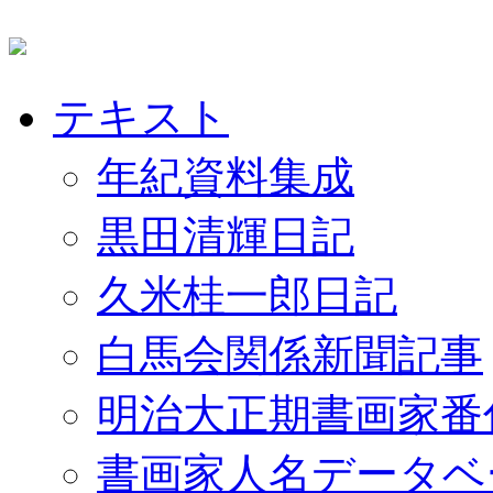
テキスト
年紀資料集成
黒田清輝日記
久米桂一郎日記
白馬会関係新聞記事
明治大正期書画家番
書画家人名データベ