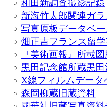
和田新調査撮影記録
新海竹太郎関連ガラ
写真原板データベー
畑正吉フランス留学
『美術画報』所載図
黒田記念館所蔵黒田
X線フィルムデータ
森岡柳蔵旧蔵資料
國華社旧蔵写真資料