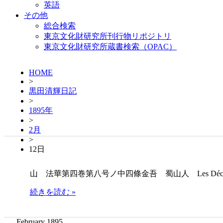
英語
その他
総合検索
東京文化財研究所刊行物リポジトリ
東京文化財研究所蔵書検索（OPAC）
HOME
>
黒田清輝日記
>
1895年
>
2月
>
12日
山 法華第四巻第八号ノ中四條金吾 蜀山人 Les Décorateurs; Résu
続きを読む »
February 1895