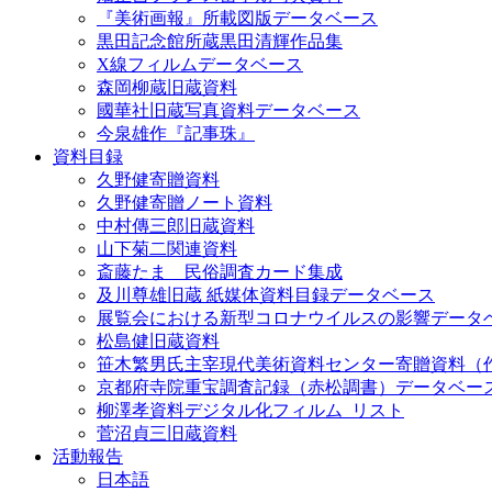
『美術画報』所載図版データベース
黒田記念館所蔵黒田清輝作品集
X線フィルムデータベース
森岡柳蔵旧蔵資料
國華社旧蔵写真資料データベース
今泉雄作『記事珠』
資料目録
久野健寄贈資料
久野健寄贈ノート資料
中村傳三郎旧蔵資料
山下菊二関連資料
斎藤たま 民俗調査カード集成
及川尊雄旧蔵 紙媒体資料目録データベース
展覧会における新型コロナウイルスの影響データ
松島健旧蔵資料
笹木繁男氏主宰現代美術資料センター寄贈資料（
京都府寺院重宝調査記録（赤松調書）データベー
柳澤孝資料デジタル化フィルム_リスト
菅沼貞三旧蔵資料
活動報告
日本語