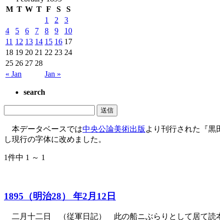
M
T
W
T
F
S
S
1
2
3
4
5
6
7
8
9
10
11
12
13
14
15
16
17
18
19
20
21
22
23
24
25
26
27
28
« Jan
Jan »
search
本データベースでは
中央公論美術出版
より刊行された『黒
し現行の字体に改めました。
1件中 1 ～ 1
1895（明治28） 年2月12日
二月十二日 （従軍日記） 此の船ニぶらりとして居て読