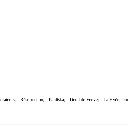
rrection; Pauliska; Deuil de Veuve; La Hyène enr