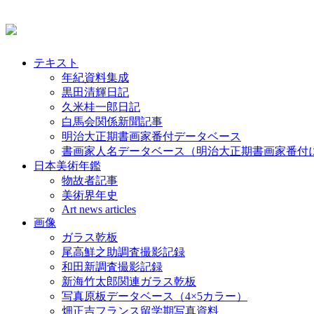
テキスト
年紀資料集成
黒田清輝日記
久米桂一郎日記
白馬会関係新聞記事
明治大正期書画家番付データベース
書画家人名データベース（明治大正期書画家番付
日本美術年鑑
物故者記事
美術界年史
Art news articles
画像
ガラス乾板
尾高鮮之助調査撮影記録
和田新調査撮影記録
新海竹太郎関連ガラス乾板
写真原板データベース（4×5カラー）
畑正吉フランス留学期写真資料