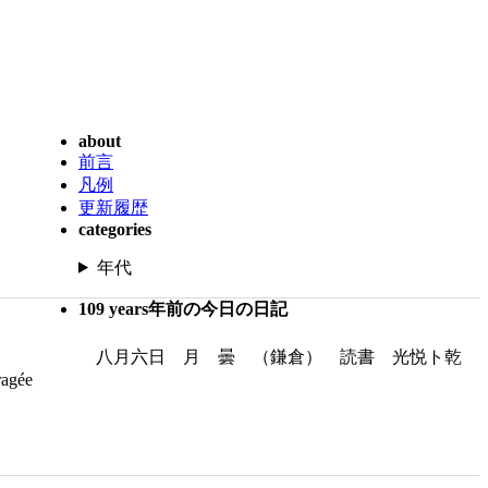
about
前言
凡例
更新履歴
categories
年代
109 years年前の今日の日記
八月六日 月 曇 （鎌倉） 読書 光悦ト乾
agée