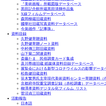
『美術画報』所載図版データベース
黒田記念館所蔵黒田清輝作品集
X線フィルムデータベース
森岡柳蔵旧蔵資料
國華社旧蔵写真資料データベース
今泉雄作『記事珠』
資料目録
久野健寄贈資料
久野健寄贈ノート資料
中村傳三郎旧蔵資料
山下菊二関連資料
斎藤たま 民俗調査カード集成
及川尊雄旧蔵 紙媒体資料目録データベース
展覧会における新型コロナウイルスの影響データ
松島健旧蔵資料
笹木繁男氏主宰現代美術資料センター寄贈資料（
京都府寺院重宝調査記録（赤松調書）データベー
柳澤孝資料デジタル化フィルム_リスト
菅沼貞三旧蔵資料
活動報告
日本語