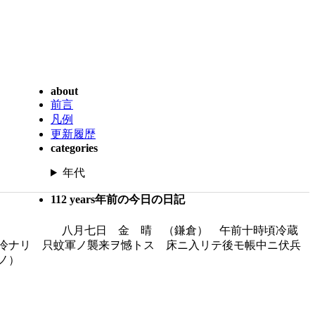
about
前言
凡例
更新履歴
categories
年代
112 years年前の今日の日記
八月七日 金 晴 （鎌倉） 午前十時頃冷蔵
冷ナリ 只蚊軍ノ襲来ヲ憾トス 床ニ入リテ後モ帳中ニ伏兵
ノ）