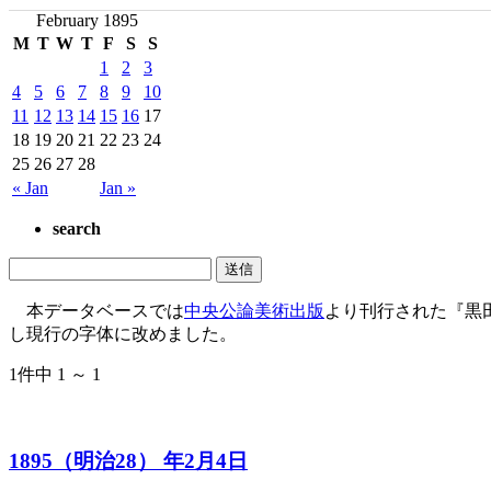
February 1895
M
T
W
T
F
S
S
1
2
3
4
5
6
7
8
9
10
11
12
13
14
15
16
17
18
19
20
21
22
23
24
25
26
27
28
« Jan
Jan »
search
本データベースでは
中央公論美術出版
より刊行された『黒
し現行の字体に改めました。
1件中 1 ～ 1
1895（明治28） 年2月4日