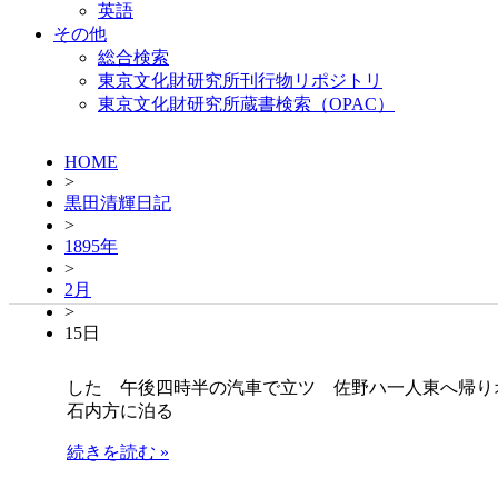
英語
その他
総合検索
東京文化財研究所刊行物リポジトリ
東京文化財研究所蔵書検索（OPAC）
HOME
>
黒田清輝日記
>
1895年
>
2月
>
15日
した 午後四時半の汽車で立ツ 佐野ハ一人東へ帰
石内方に泊る
続きを読む »