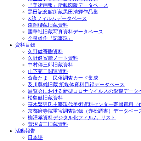
『美術画報』所載図版データベース
黒田記念館所蔵黒田清輝作品集
X線フィルムデータベース
森岡柳蔵旧蔵資料
國華社旧蔵写真資料データベース
今泉雄作『記事珠』
資料目録
久野健寄贈資料
久野健寄贈ノート資料
中村傳三郎旧蔵資料
山下菊二関連資料
斎藤たま 民俗調査カード集成
及川尊雄旧蔵 紙媒体資料目録データベース
展覧会における新型コロナウイルスの影響データ
松島健旧蔵資料
笹木繁男氏主宰現代美術資料センター寄贈資料（
京都府寺院重宝調査記録（赤松調書）データベー
柳澤孝資料デジタル化フィルム_リスト
菅沼貞三旧蔵資料
活動報告
日本語