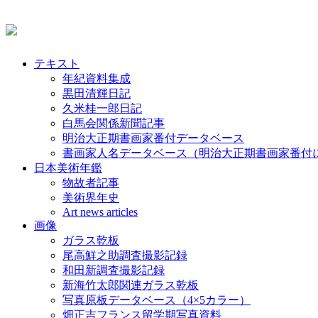
テキスト
年紀資料集成
黒田清輝日記
久米桂一郎日記
白馬会関係新聞記事
明治大正期書画家番付データベース
書画家人名データベース（明治大正期書画家番付
日本美術年鑑
物故者記事
美術界年史
Art news articles
画像
ガラス乾板
尾高鮮之助調査撮影記録
和田新調査撮影記録
新海竹太郎関連ガラス乾板
写真原板データベース（4×5カラー）
畑正吉フランス留学期写真資料