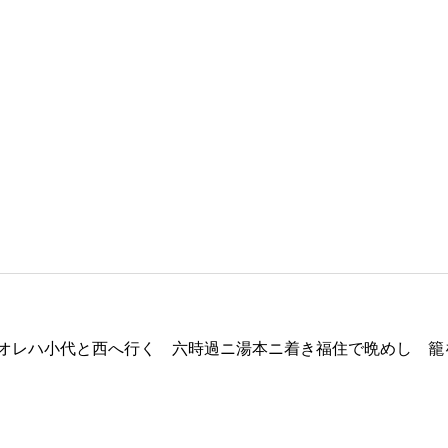
りオレハ小代と西へ行く 六時過ニ湯本ニ着き福住で晩めし 