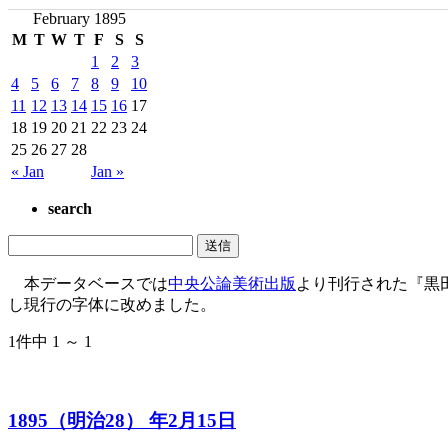
February 1895
M
T
W
T
F
S
S
1
2
3
4
5
6
7
8
9
10
11
12
13
14
15
16
17
18
19
20
21
22
23
24
25
26
27
28
« Jan
Jan »
search
本データベースでは
中央公論美術出版
より刊行された『黒
し現行の字体に改めました。
1件中 1 ～ 1
1895（明治28） 年2月15日