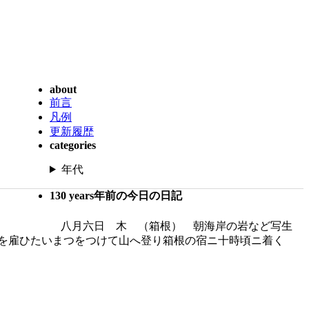
about
前言
凡例
更新履歴
categories
年代
130 years年前の今日の日記
八月六日 木 （箱根） 朝海岸の岩など写生
籠を雇ひたいまつをつけて山へ登り箱根の宿ニ十時頃ニ着く