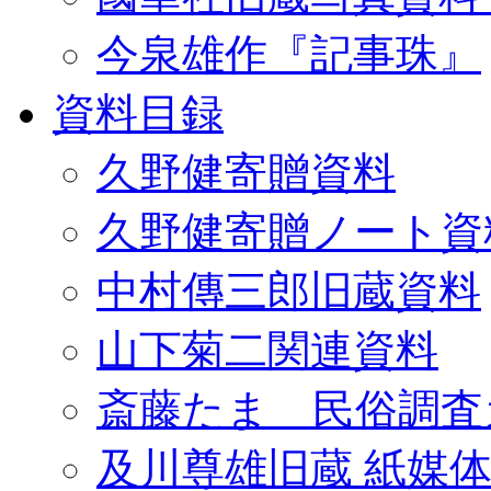
今泉雄作『記事珠』
資料目録
久野健寄贈資料
久野健寄贈ノート資
中村傳三郎旧蔵資料
山下菊二関連資料
斎藤たま 民俗調査
及川尊雄旧蔵 紙媒