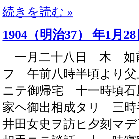
続きを読む »
1904（明治37） 年1月2
一月二十八日 木 如
フ 午前八時半頃より父
ニテ御帰宅 十一時頃石
家ヘ御出相成タリ 三時
井田女史ヲ訪ヒ夕刻マデ