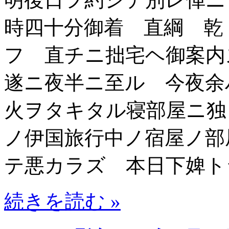
時四十分御着 直綱 乾
フ 直チニ拙宅ヘ御案内
遂ニ夜半ニ至ル 今夜余
火ヲタキタル寝部屋ニ独
ノ伊国旅行中ノ宿屋ノ部
テ悪カラズ 本日下婢ト
続きを読む »