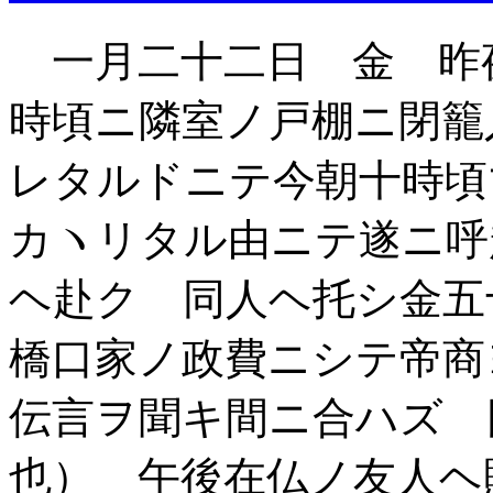
一月二十二日 金 昨
時頃ニ隣室ノ戸棚ニ閉籠
レタルドニテ今朝十時頃
カヽリタル由ニテ遂ニ呼
ヘ赴ク 同人ヘ托シ金五
橋口家ノ政費ニシテ帝商
伝言ヲ聞キ間ニ合ハズ 
也） 午後在仏ノ友人ヘ