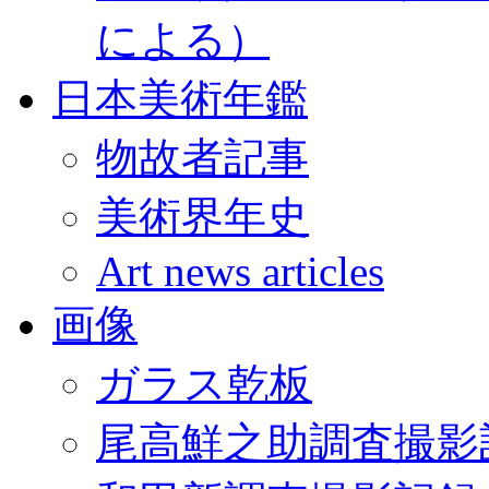
による）
日本美術年鑑
物故者記事
美術界年史
Art news articles
画像
ガラス乾板
尾高鮮之助調査撮影