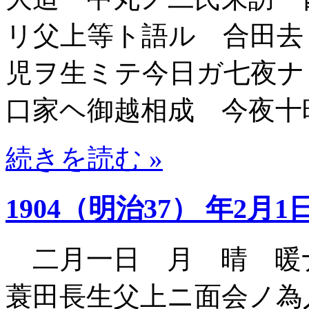
リ父上等ト語ル 合田去
児ヲ生ミテ今日ガ七夜ナ
口家ヘ御越相成 今夜十
続きを読む »
1904（明治37） 年2月1
二月一日 月 晴 暖
蓑田長生父上ニ面会ノ為