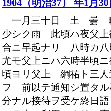
1904（明治37） 年1月3
一月三十日 土 曇 
少シク雨 此頃ハ夜父上
合ニ早起ナリ 八時カ
尤モ父上ニハ六時半頃ニ
頃ヨリ父上 綱祐ト三人
フ 前以テ通知シ置タル
分ナル接待ヲ受ケ終日語