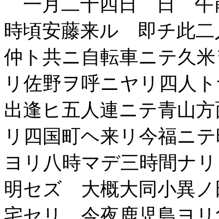
一月二十四日 日 午
時頃安藤来ル 即チ此二
仲ト共ニ自転車ニテ久米
リ佐野ヲ呼ニヤリ四人ト
出逢ヒ五人連ニテ青山方
リ四国町ヘ来リ今福ニテ
ヨリ八時マデ三時間ナリ
明セズ 大概大同小異ノ
宅セリ 今夜鹿児島ヨリ