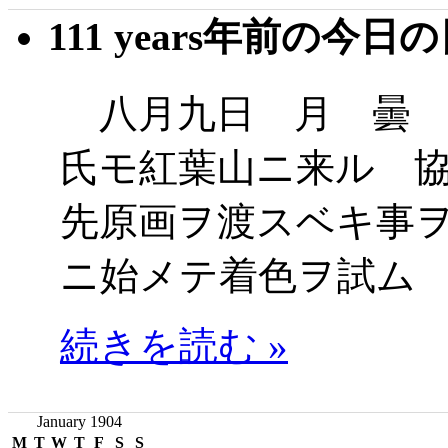
111 years年前の今日
八月九日 月 曇 
氏モ紅葉山ニ来ル 
先原画ヲ渡スベキ事
ニ始メテ着色ヲ試ム
続きを読む »
January 1904
M
T
W
T
F
S
S