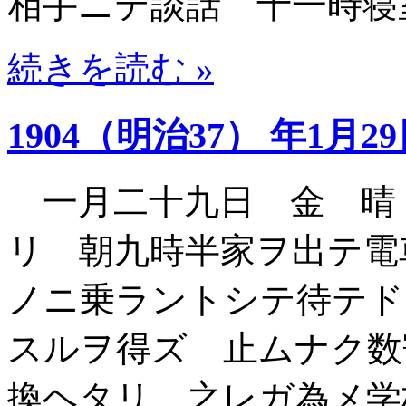
相手ニテ談話 十一時寝
続きを読む »
1904（明治37） 年1月2
一月二十九日 金 晴
リ 朝九時半家ヲ出テ電
ノニ乗ラントシテ待テド
スルヲ得ズ 止ムナク数
換ヘタリ 之レガ為メ