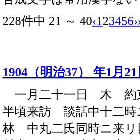
228件中 21 ～ 40
‹
1
2
3
4
5
6
›
1904（明治37） 年1月2
一月二十一日 木 約
半頃来訪 談話中十二時
林 中丸二氏同時ニ来リ