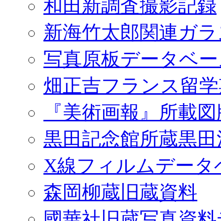
和田新調査撮影記録
新海竹太郎関連ガラ
写真原板データベー
畑正吉フランス留学
『美術画報』所載図
黒田記念館所蔵黒田
X線フィルムデータ
森岡柳蔵旧蔵資料
國華社旧蔵写真資料