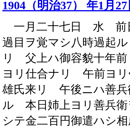
1904（明治37） 年1月2
一月二十七日 水 前
過目ヲ覚マシ八時過起ル
リ 父上ハ御容貌十年前
ヨリ仕合ナリ 午前ヨリ
雄氏来リ 午後ニハ善兵
ル 本日姉上ヨリ善兵衛
シテ金二百円御遣ハシ相