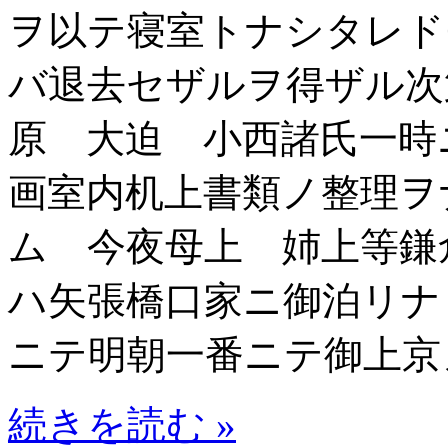
ヲ以テ寝室トナシタレド
バ退去セザルヲ得ザル次
原 大迫 小西諸氏一時
画室内机上書類ノ整理ヲ
ム 今夜母上 姉上等鎌
ハ矢張橋口家ニ御泊リナ
ニテ明朝一番ニテ御上京
続きを読む »