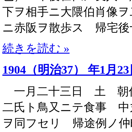
下ヲ相手ニ大隈伯肖像ヲ
ニ赤阪ヲ散歩ス 帰宅後
続きを読む »
1904（明治37） 年1月2
一月二十三日 土 朝
二氏ト鳥又ニテ食事 中
ヲ同フセリ 帰途例ノ仲