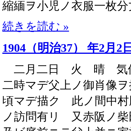
縮緬ヲ小児ノ衣服一枚分
続きを読む »
1904（明治37） 年2月2
二月二日 火 晴 気
二時マデ父上ノ御肖像ヲ
頃マデ描ク 此ノ間中村
ノ訪問有リ 又赤阪ノ柴