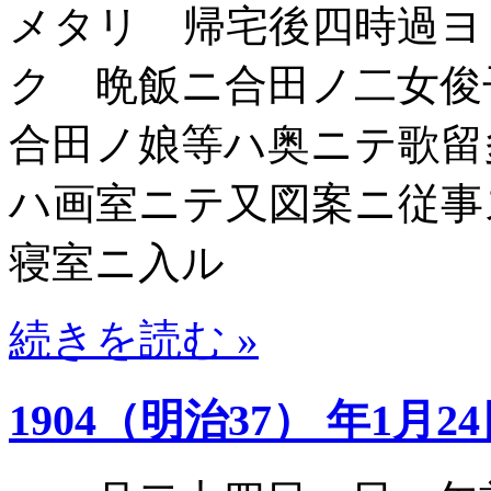
メタリ 帰宅後四時過ヨ
ク 晩飯ニ合田ノ二女俊
合田ノ娘等ハ奥ニテ歌留
ハ画室ニテ又図案ニ従事
寝室ニ入ル
続きを読む »
1904（明治37） 年1月2