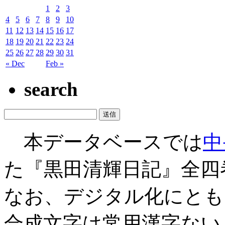
1
2
3
4
5
6
7
8
9
10
11
12
13
14
15
16
17
18
19
20
21
22
23
24
25
26
27
28
29
30
31
« Dec
Feb »
search
本データベースでは
中
た『黒田清輝日記』全四
なお、デジタル化にとも
合成文字は常用漢字ない