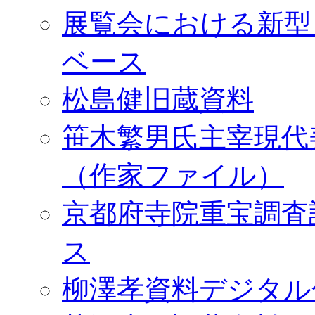
展覧会における新型
ベース
松島健旧蔵資料
笹木繁男氏主宰現代
（作家ファイル）
京都府寺院重宝調査
ス
柳澤孝資料デジタル