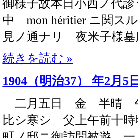
御様子故本日小西ノ代診
中 mon héritier
見ノ通ナリ 夜米子様墓
続きを読む »
1904（明治37） 年2月5
二月五日 金 半晴 
比シ寒シ 父上午前十時
町ノ邸ニ御訪問被遊 一