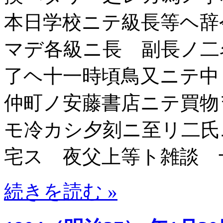
本日学校ニテ級長等ヘ辞
マデ各級ニ長 副長ノ二
了ヘ十一時頃鳥又ニテ中
仲町ノ安藤書店ニテ買物
モ冷カシ夕刻ニ至リ二氏
宅ス 夜父上等ト雑談 
続きを読む »