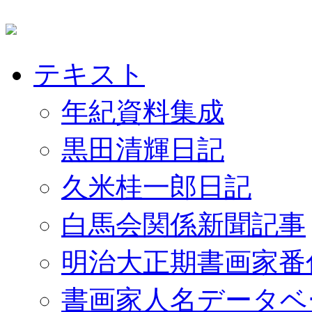
テキスト
年紀資料集成
黒田清輝日記
久米桂一郎日記
白馬会関係新聞記事
明治大正期書画家番
書画家人名データベ