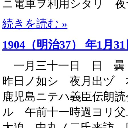
ニ電車ヲ利用シタリ 夜
続きを読む »
1904（明治37） 年1月3
一月三十一日 日 曇
昨日ノ如シ 夜月出ヅ
鹿児島ニテハ義臣伝朗読
ル 午前十一時過ヨリ父
大迫 中丸ノ二氏来訪 