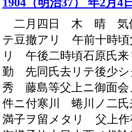
1904（明治37） 年2月4
二月四日 木 晴 気
テ豆撤アリ 午前十時頃
リ 午後二時頃石原氏来
勤 先同氏去リテ後少シ
秀 藤島等父上ニ御面会
件ニ付寒川 蜷川ノ二
満子ヲ留メタリ 父上作