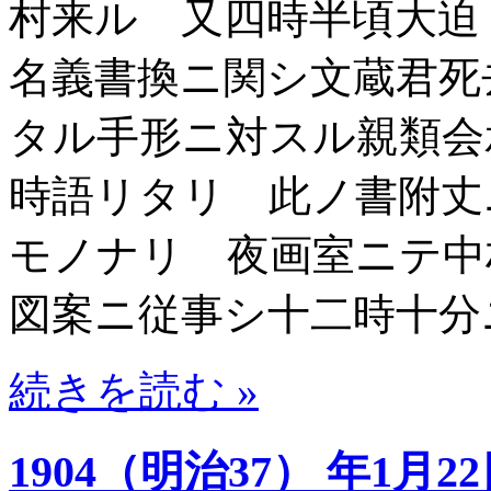
村来ル 又四時半頃大迫
名義書換ニ関シ文蔵君死
タル手形ニ対スル親類会
時語リタリ 此ノ書附丈
モノナリ 夜画室ニテ中
図案ニ従事シ十二時十分
続きを読む »
1904（明治37） 年1月2