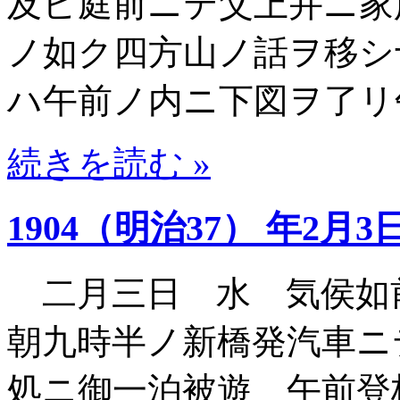
及ビ庭前ニテ父上并ニ家
ノ如ク四方山ノ話ヲ移シ
ハ午前ノ内ニ下図ヲ了リ
続きを読む »
1904（明治37） 年2月3
二月三日 水 気侯如
朝九時半ノ新橋発汽車ニ
処ニ御一泊被遊 午前登