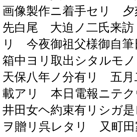
画像製作ニ着手セリ 夕
先白尾 大迫ノ二氏来訪
リ 今夜御祖父様御自筆
箱中ヨリ取出シタルモノ
天保八年ノ分有リ 五月
載アリ 本日電報ニテク
井田女ヘ約束有リシガ是
ヲ贈リ呉レタリ 又町田