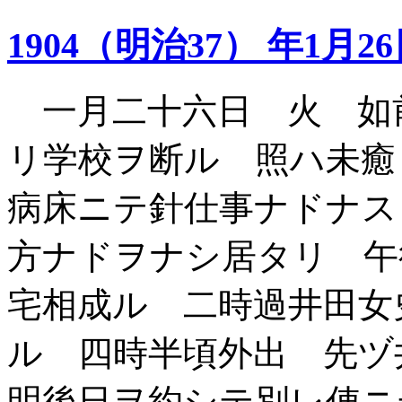
1904（明治37） 年1月2
一月二十六日 火 如
リ学校ヲ断ル 照ハ未癒
病床ニテ針仕事ナドナス
方ナドヲナシ居タリ 午
宅相成ル 二時過井田女
ル 四時半頃外出 先ヅ
明後日ヲ約シテ別レ俥ニ