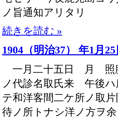
ノ旨通知アリタリ
続きを読む »
1904（明治37） 年1月2
一月二十五日 月 照
ノ代診名取氏来 午後ハ
テ和洋客間二ケ所ノ取片
待ノ所トナシ洋ノ方ヲ余