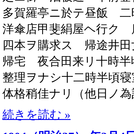
多賀羅亭ニ於テ昼飯 二
洋傘店甲斐絹屋ヘ行ク 
四本ヲ購求ス 帰途井田
帰宅 夜合田来リ十時半
整理ヲナシ十二時半頃寝
体格稍佳ナリ（他日ノ為
続きを読む »