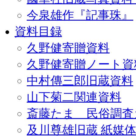
今泉雄作『記事珠』
資料目録
久野健寄贈資料
久野健寄贈ノート資
中村傳三郎旧蔵資料
山下菊二関連資料
斎藤たま 民俗調査
及川尊雄旧蔵 紙媒