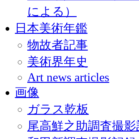
による）
日本美術年鑑
物故者記事
美術界年史
Art news articles
画像
ガラス乾板
尾高鮮之助調査撮影