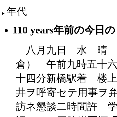
年代
110 years年前の今日
八月九日 水 晴 
倉） 午前九時五十
十四分新橋駅着 楼
井ヲ呼寄セテ用事ヲ
訪ネ懇談二時間許 