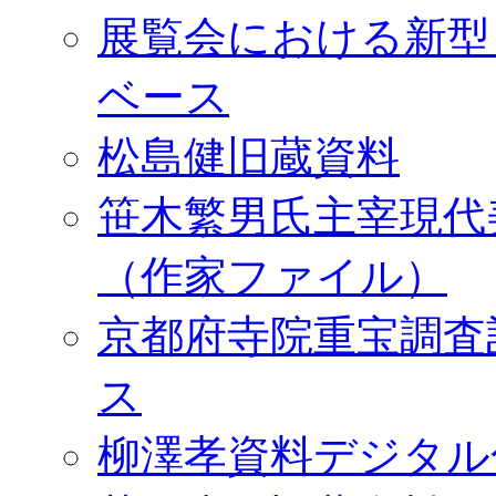
展覧会における新型
ベース
松島健旧蔵資料
笹木繁男氏主宰現代
（作家ファイル）
京都府寺院重宝調査
ス
柳澤孝資料デジタル