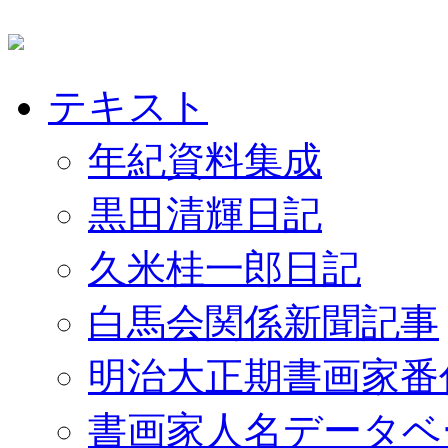
テキスト
年紀資料集成
黒田清輝日記
久米桂一郎日記
白馬会関係新聞記事
明治大正期書画家番
書画家人名データベ