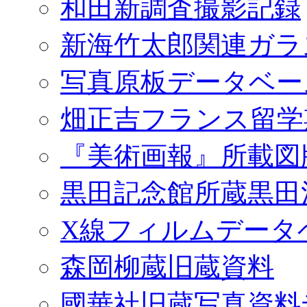
和田新調査撮影記録
新海竹太郎関連ガラ
写真原板データベー
畑正吉フランス留学
『美術画報』所載図
黒田記念館所蔵黒田
X線フィルムデータ
森岡柳蔵旧蔵資料
國華社旧蔵写真資料