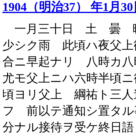
1904（明治37） 年1月3
一月三十日 土 曇 
少シク雨 此頃ハ夜父上
合ニ早起ナリ 八時カ
尤モ父上ニハ六時半頃ニ
頃ヨリ父上 綱祐ト三人
フ 前以テ通知シ置タル
分ナル接待ヲ受ケ終日語