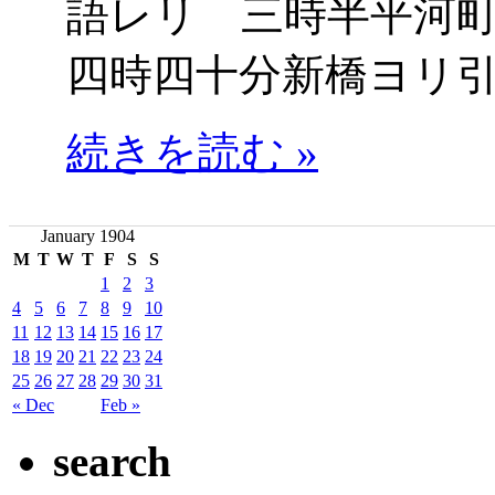
語レリ 三時半平河
四時四十分新橋ヨリ
続きを読む »
January 1904
M
T
W
T
F
S
S
1
2
3
4
5
6
7
8
9
10
11
12
13
14
15
16
17
18
19
20
21
22
23
24
25
26
27
28
29
30
31
« Dec
Feb »
search