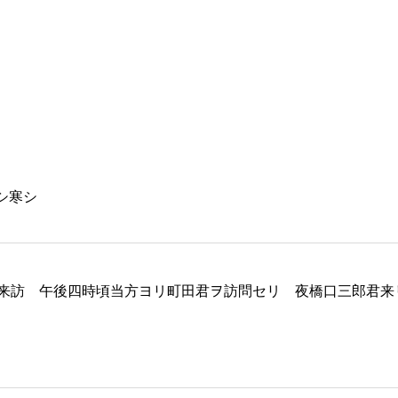
シ寒シ
来訪 午後四時頃当方ヨリ町田君ヲ訪問セリ 夜橋口三郎君来