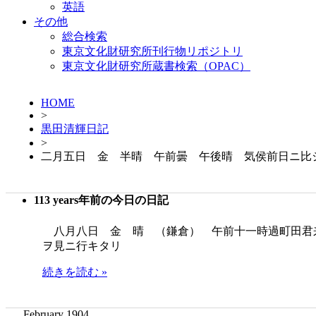
英語
その他
総合検索
東京文化財研究所刊行物リポジトリ
東京文化財研究所蔵書検索（OPAC）
HOME
>
黒田清輝日記
>
二月五日 金 半晴 午前曇 午後晴 気侯前日ニ比
113 years年前の今日の日記
八月八日 金 晴 （鎌倉） 午前十一時過町田君
ヲ見ニ行キタリ
続きを読む »
February 1904