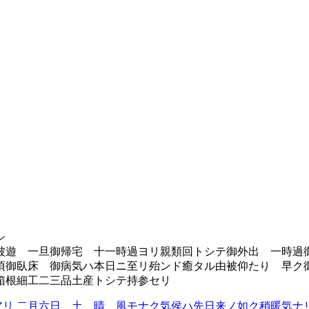
シ
遊 一旦御帰宅 十一時過ヨリ親類回トシテ御外出 一時過
頃御臥床 御病気ハ本日ニ至リ殆ンド癒タル由被仰たり 早ク
箱根細工二三品土産トシテ持参セリ
アリ
二月六日 土 晴 風モナク気侯ハ先日来ノ如ク稍暖気ナリ