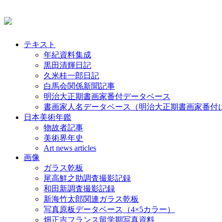
テキスト
年紀資料集成
黒田清輝日記
久米桂一郎日記
白馬会関係新聞記事
明治大正期書画家番付データベース
書画家人名データベース（明治大正期書画家番付
日本美術年鑑
物故者記事
美術界年史
Art news articles
画像
ガラス乾板
尾高鮮之助調査撮影記録
和田新調査撮影記録
新海竹太郎関連ガラス乾板
写真原板データベース（4×5カラー）
畑正吉フランス留学期写真資料