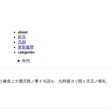
about
前言
凡例
更新履歴
categories
年代
リ椽先ニテ鹿児島ノ事ドモ語ル 九時過ヨリ照ト天王ノ祭礼