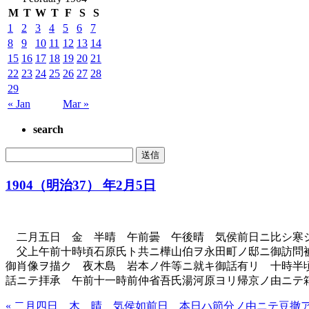
M
T
W
T
F
S
S
1
2
3
4
5
6
7
8
9
10
11
12
13
14
15
16
17
18
19
20
21
22
23
24
25
26
27
28
29
« Jan
Mar »
search
1904（明治37） 年2月5日
二月五日 金 半晴 午前曇 午後晴 気侯前日ニ比シ寒
父上午前十時頃石原氏ト共ニ樺山伯ヲ永田町ノ邸ニ御訪問被
御肖像ヲ描ク 夜木島 岩本ノ件等ニ就キ御話有リ 十時半
話ニテ拝承 午前十一時前仲省吾氏湯河原ヨリ帰京ノ由ニテ
« 二月四日 木 晴 気侯如前日 本日ハ節分ノ由ニテ豆撤