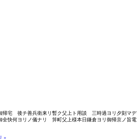
御帰宅 後チ善兵衛来リ暫ク父上ト用談 三時過ヨリ夕刻マデ
御全快何ヨリノ儀ナリ 笄町父上様本日鎌倉ヨリ御帰京ノ旨電
 »