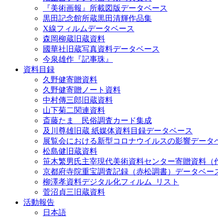
『美術画報』所載図版データベース
黒田記念館所蔵黒田清輝作品集
X線フィルムデータベース
森岡柳蔵旧蔵資料
國華社旧蔵写真資料データベース
今泉雄作『記事珠』
資料目録
久野健寄贈資料
久野健寄贈ノート資料
中村傳三郎旧蔵資料
山下菊二関連資料
斎藤たま 民俗調査カード集成
及川尊雄旧蔵 紙媒体資料目録データベース
展覧会における新型コロナウイルスの影響データ
松島健旧蔵資料
笹木繁男氏主宰現代美術資料センター寄贈資料（
京都府寺院重宝調査記録（赤松調書）データベー
柳澤孝資料デジタル化フィルム_リスト
菅沼貞三旧蔵資料
活動報告
日本語