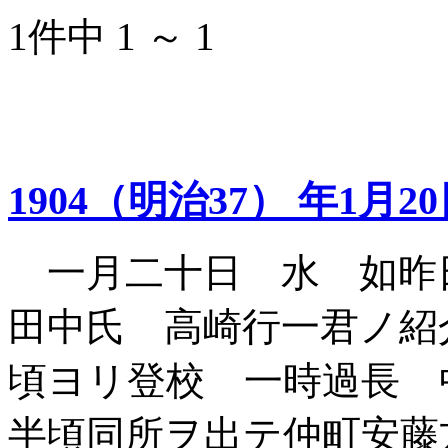
1件中 1 ～ 1
1904（明治37） 年1月2
一月二十日 水 如昨
田中氏 高崎行一君ノ紹
頃ヨリ登校 一時過長 
半頃同所ヲ出テ仲町安藤