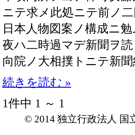
ニテ求メ此処ニテ前ノ二
日本人物図案ノ構成ニ勉
夜ハ二時過マデ新聞ヲ読
向院ノ大相撲トニテ新聞
続きを読む »
1件中 1 ～ 1
© 2014 独立行政法人