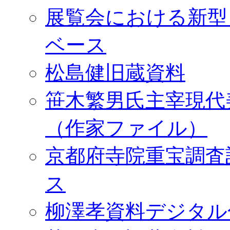
展覧会における新型
ベース
松島健旧蔵資料
笹木繁男氏主宰現代
（作家ファイル）
京都府寺院重宝調査
ス
柳澤孝資料デジタル