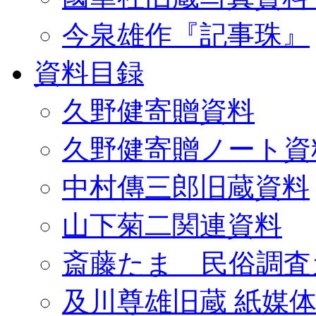
今泉雄作『記事珠』
資料目録
久野健寄贈資料
久野健寄贈ノート資
中村傳三郎旧蔵資料
山下菊二関連資料
斎藤たま 民俗調査
及川尊雄旧蔵 紙媒