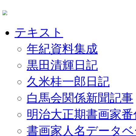
テキスト
年紀資料集成
黒田清輝日記
久米桂一郎日記
白馬会関係新聞記事
明治大正期書画家番
書画家人名データベ