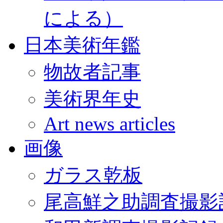
による）
日本美術年鑑
物故者記事
美術界年史
Art news articles
画像
ガラス乾板
尾高鮮之助調査撮影