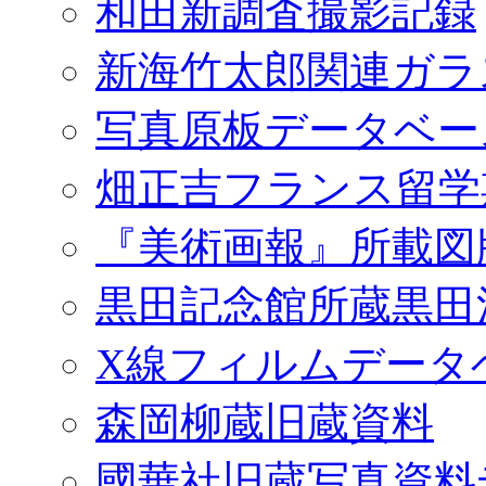
和田新調査撮影記録
新海竹太郎関連ガラ
写真原板データベー
畑正吉フランス留学
『美術画報』所載図
黒田記念館所蔵黒田
X線フィルムデータ
森岡柳蔵旧蔵資料
國華社旧蔵写真資料