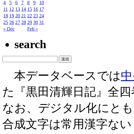
4
5
6
7
8
9
10
11
12
13
14
15
16
17
18
19
20
21
22
23
24
25
26
27
28
29
30
31
« Dec
Feb »
search
本データベースでは
中
た『黒田清輝日記』全四
なお、デジタル化にとも
合成文字は常用漢字ない