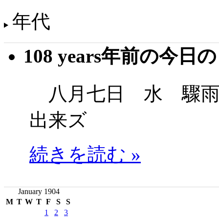
年代
108 years年前の今日
八月七日 水 驟雨
出来ズ
続きを読む »
January 1904
M
T
W
T
F
S
S
1
2
3