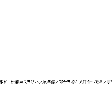
部省ニ松浦局長ヲ訪ネ文展準備ノ都合ヲ聴キ又鎌倉ヘ避暑ノ事