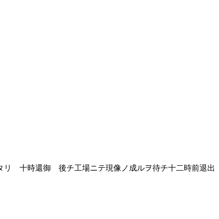
タリ 十時還御 後チ工場ニテ現像ノ成ルヲ待チ十二時前退出