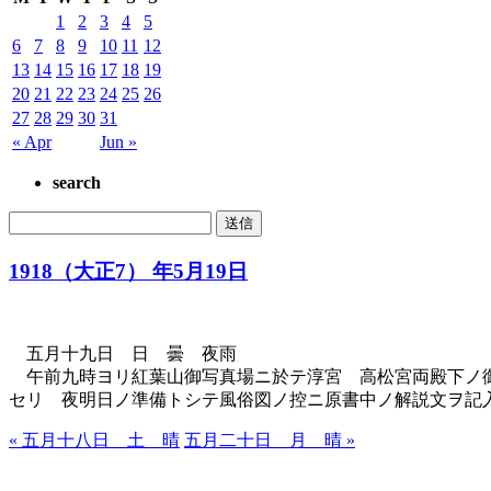
1
2
3
4
5
6
7
8
9
10
11
12
13
14
15
16
17
18
19
20
21
22
23
24
25
26
27
28
29
30
31
« Apr
Jun »
search
1918（大正7） 年5月19日
五月十九日 日 曇 夜雨
午前九時ヨリ紅葉山御写真場ニ於テ淳宮 高松宮両殿下ノ御
セリ 夜明日ノ準備トシテ風俗図ノ控ニ原書中ノ解説文ヲ記
« 五月十八日 土 晴
五月二十日 月 晴 »