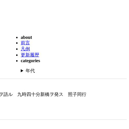
about
前言
凡例
更新履歴
categories
年代
ヲ語ル 九時四十分新橋ヲ発ス 照子同行