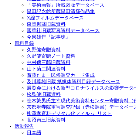
『美術画報』所載図版データベース
黒田記念館所蔵黒田清輝作品集
X線フィルムデータベース
森岡柳蔵旧蔵資料
國華社旧蔵写真資料データベース
今泉雄作『記事珠』
資料目録
久野健寄贈資料
久野健寄贈ノート資料
中村傳三郎旧蔵資料
山下菊二関連資料
斎藤たま 民俗調査カード集成
及川尊雄旧蔵 紙媒体資料目録データベース
展覧会における新型コロナウイルスの影響データ
松島健旧蔵資料
笹木繁男氏主宰現代美術資料センター寄贈資料（
京都府寺院重宝調査記録（赤松調書）データベー
柳澤孝資料デジタル化フィルム_リスト
菅沼貞三旧蔵資料
活動報告
日本語