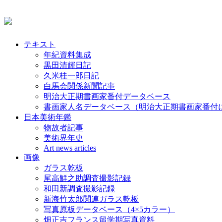
テキスト
年紀資料集成
黒田清輝日記
久米桂一郎日記
白馬会関係新聞記事
明治大正期書画家番付データベース
書画家人名データベース（明治大正期書画家番付
日本美術年鑑
物故者記事
美術界年史
Art news articles
画像
ガラス乾板
尾高鮮之助調査撮影記録
和田新調査撮影記録
新海竹太郎関連ガラス乾板
写真原板データベース（4×5カラー）
畑正吉フランス留学期写真資料