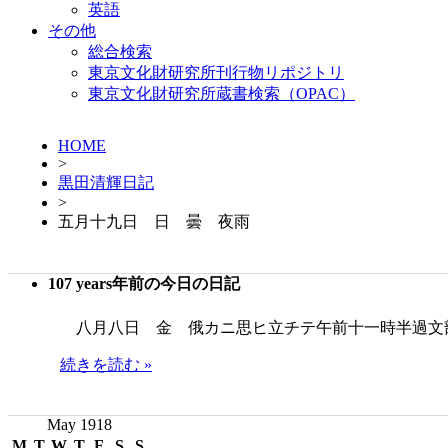
英語
その他
総合検索
東京文化財研究所刊行物リポジトリ
東京文化財研究所蔵書検索（OPAC）
HOME
>
黒田清輝日記
>
五月十九日 日 曇 夜雨
107 years年前の今日の日記
八月八日 金 俄カニ思ヒ立チテ午前十一時半過文
続きを読む »
May 1918
M
T
W
T
F
S
S