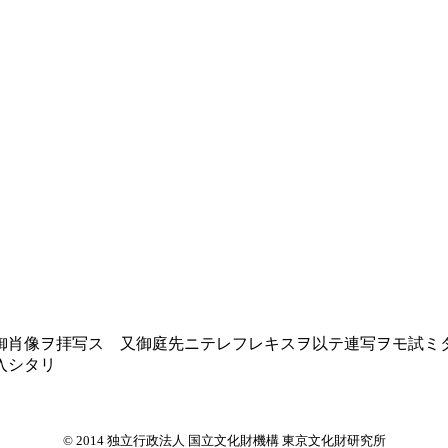
肖像ヲ拝写ス 又御庭先ニテレフレキスヲ以テ連写ヲモ試ミ
入シタリ
© 2014 独立行政法人 国立文化財機構 東京文化財研究所