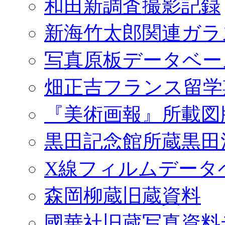
和田新調査撮影記録
新海竹太郎関連ガラ
写真原板データベー
畑正吉フランス留学
『美術画報』所載図
黒田記念館所蔵黒田
X線フィルムデータ
森岡柳蔵旧蔵資料
國華社旧蔵写真資料