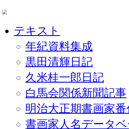
テキスト
年紀資料集成
黒田清輝日記
久米桂一郎日記
白馬会関係新聞記事
明治大正期書画家番
書画家人名データベ