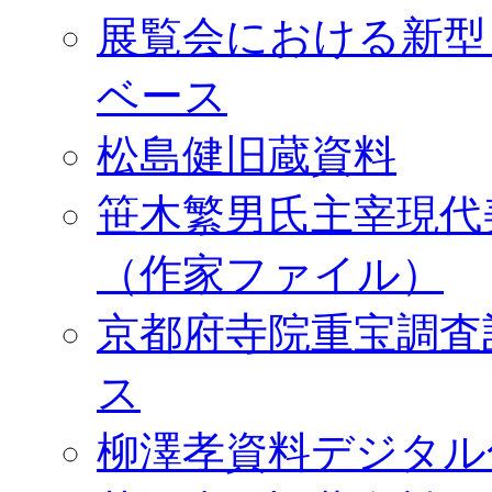
展覧会における新型
ベース
松島健旧蔵資料
笹木繁男氏主宰現代
（作家ファイル）
京都府寺院重宝調査
ス
柳澤孝資料デジタル