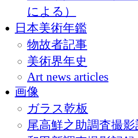
による）
日本美術年鑑
物故者記事
美術界年史
Art news articles
画像
ガラス乾板
尾高鮮之助調査撮影