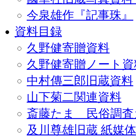
今泉雄作『記事珠』
資料目録
久野健寄贈資料
久野健寄贈ノート資
中村傳三郎旧蔵資料
山下菊二関連資料
斎藤たま 民俗調査
及川尊雄旧蔵 紙媒