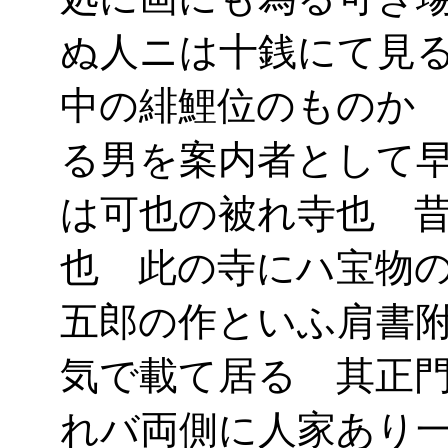
ぬ人ニは十銭にて見
中の緋鯉位のものか
る男を案内者として
は可也の被れ寺也 
也 此の寺にハ宝物
五郎の作といふ肩書
気で載て居る 其正
れバ両側に人家あり