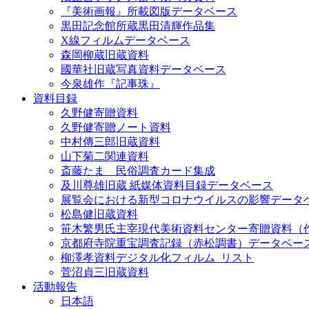
『美術画報』所載図版データベース
黒田記念館所蔵黒田清輝作品集
X線フィルムデータベース
森岡柳蔵旧蔵資料
國華社旧蔵写真資料データベース
今泉雄作『記事珠』
資料目録
久野健寄贈資料
久野健寄贈ノート資料
中村傳三郎旧蔵資料
山下菊二関連資料
斎藤たま 民俗調査カード集成
及川尊雄旧蔵 紙媒体資料目録データベース
展覧会における新型コロナウイルスの影響データ
松島健旧蔵資料
笹木繁男氏主宰現代美術資料センター寄贈資料（
京都府寺院重宝調査記録（赤松調書）データベー
柳澤孝資料デジタル化フィルム_リスト
菅沼貞三旧蔵資料
活動報告
日本語