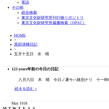
英語
その他
総合検索
東京文化財研究所刊行物リポジトリ
東京文化財研究所蔵書検索（OPAC）
HOME
>
黒田清輝日記
>
五月十五日 水 晴
123 years年前の今日の日記
八月六日 木 晴 今日ノ暑サハ格別ナリ 十一時
続きを読む »
May 1918
M
T
W
T
F
S
S