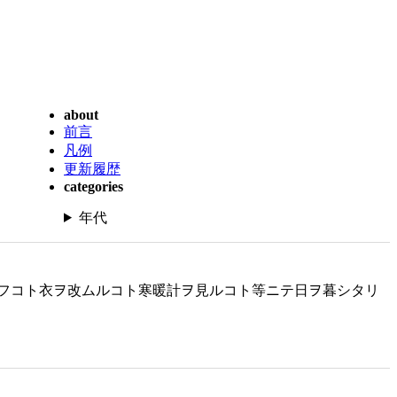
about
前言
凡例
更新履歴
categories
年代
フコト衣ヲ改ムルコト寒暖計ヲ見ルコト等ニテ日ヲ暮シタリ