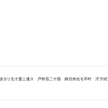
頃ヨリ九十度ニ達ス 戸外百二十四 終日外出モ不叶 汗ヲ拭