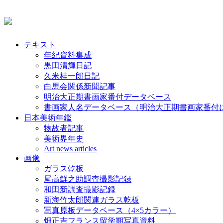
テキスト
年紀資料集成
黒田清輝日記
久米桂一郎日記
白馬会関係新聞記事
明治大正期書画家番付データベース
書画家人名データベース（明治大正期書画家番付
日本美術年鑑
物故者記事
美術界年史
Art news articles
画像
ガラス乾板
尾高鮮之助調査撮影記録
和田新調査撮影記録
新海竹太郎関連ガラス乾板
写真原板データベース（4×5カラー）
畑正吉フランス留学期写真資料