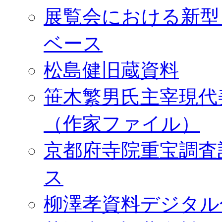
展覧会における新型
ベース
松島健旧蔵資料
笹木繁男氏主宰現代
（作家ファイル）
京都府寺院重宝調査
ス
柳澤孝資料デジタル