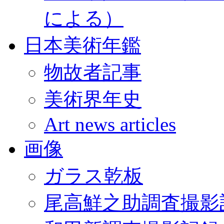
による）
日本美術年鑑
物故者記事
美術界年史
Art news articles
画像
ガラス乾板
尾高鮮之助調査撮影