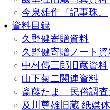
今泉雄作『記事珠』
資料目録
久野健寄贈資料
久野健寄贈ノート資
中村傳三郎旧蔵資料
山下菊二関連資料
斎藤たま 民俗調査
及川尊雄旧蔵 紙媒