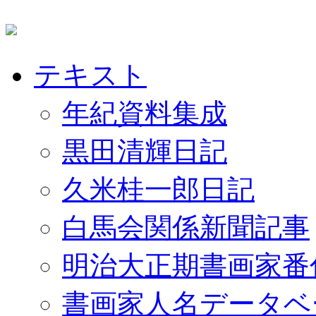
テキスト
年紀資料集成
黒田清輝日記
久米桂一郎日記
白馬会関係新聞記事
明治大正期書画家番
書画家人名データベ