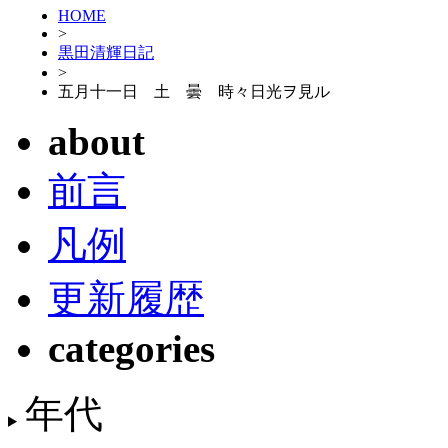
HOME
>
黒田清輝日記
>
五月十一日 土 曇 時々日光ヲ見ル
about
前言
凡例
更新履歴
categories
年代