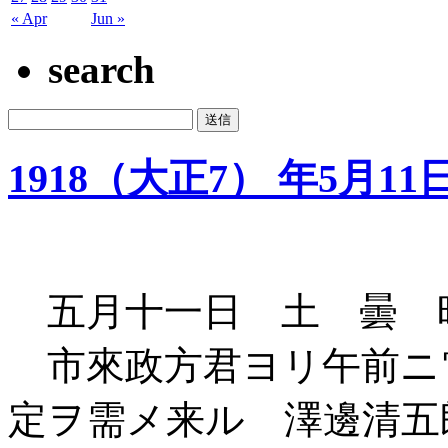
« Apr
Jun »
search
1918（大正7） 年5月11
五月十一日 土 曇 
市來政方君ヨリ午前ニ
定ヲ需メ来ル 澤邊清五