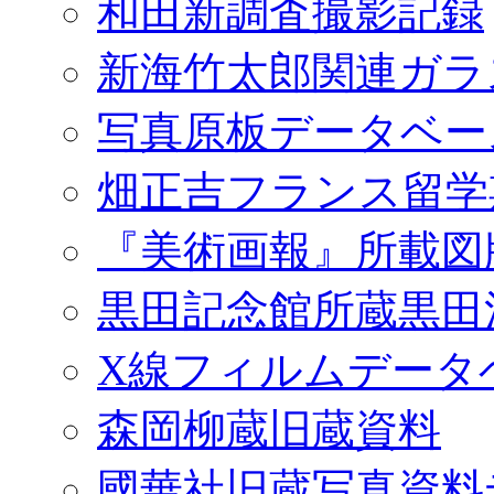
和田新調査撮影記録
新海竹太郎関連ガラ
写真原板データベー
畑正吉フランス留学
『美術画報』所載図
黒田記念館所蔵黒田
X線フィルムデータ
森岡柳蔵旧蔵資料
國華社旧蔵写真資料