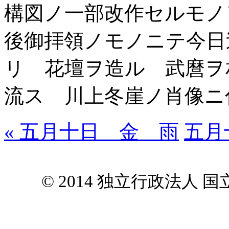
構図ノ一部改作セルモノ
後御拝領ノモノニテ今日
リ 花壇ヲ造ル 武麿ヲ
流ス 川上冬崖ノ肖像ニ
« 五月十日 金 雨
五月
© 2014 独立行政法人