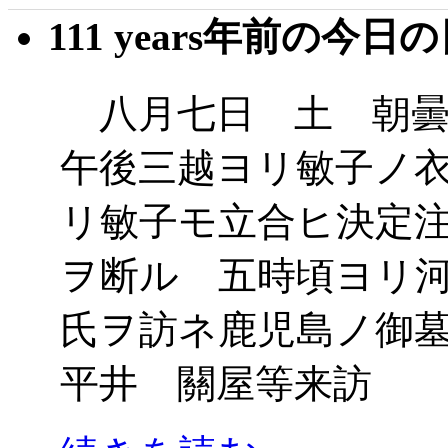
111 years年前の今日
八月七日 土 朝曇
午後三越ヨリ敏子ノ
リ敏子モ立合ヒ決定
ヲ断ル 五時頃ヨリ
氏ヲ訪ネ鹿児島ノ御
平井 關屋等来訪