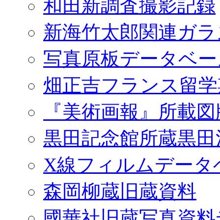
和田新調査撮影記録
新海竹太郎関連ガラ
写真原板データベー
畑正吉フランス留学
『美術画報』所載図
黒田記念館所蔵黒田
X線フィルムデータ
森岡柳蔵旧蔵資料
國華社旧蔵写真資料