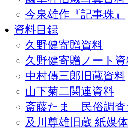
今泉雄作『記事珠』
資料目録
久野健寄贈資料
久野健寄贈ノート資
中村傳三郎旧蔵資料
山下菊二関連資料
斎藤たま 民俗調査
及川尊雄旧蔵 紙媒