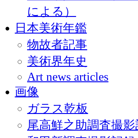
による）
日本美術年鑑
物故者記事
美術界年史
Art news articles
画像
ガラス乾板
尾高鮮之助調査撮影