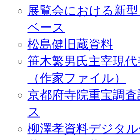
展覧会における新型
ベース
松島健旧蔵資料
笹木繁男氏主宰現代
（作家ファイル）
京都府寺院重宝調査
ス
柳澤孝資料デジタル