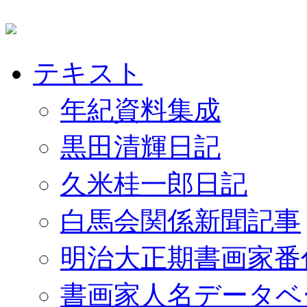
テキスト
年紀資料集成
黒田清輝日記
久米桂一郎日記
白馬会関係新聞記事
明治大正期書画家番
書画家人名データベ