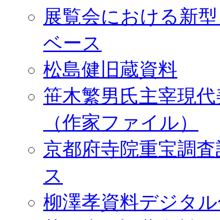
展覧会における新型
ベース
松島健旧蔵資料
笹木繁男氏主宰現代
（作家ファイル）
京都府寺院重宝調査
ス
柳澤孝資料デジタル