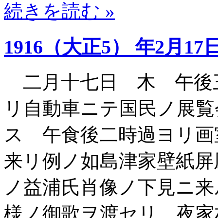
続きを読む »
1916（大正5） 年2月17
二月十七日 木 午後
リ自動車ニテ国民ノ展覧
ス 午食後二時過ヨリ画
来リ例ノ如島津家壁紙屏
ノ益浦氏肖像ノ下見ニ来
様ノ御歌ヲ渡セリ 夜家