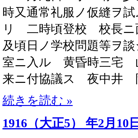
時又通常礼服ノ仮縫ヲ試
リ 二時頃登校 校長ニ
及頃日ノ学校問題等ヲ談
室ニ入ル 黄昏時三宅 
来ニ付協議ス 夜中井 
続きを読む »
1916（大正5） 年2月10