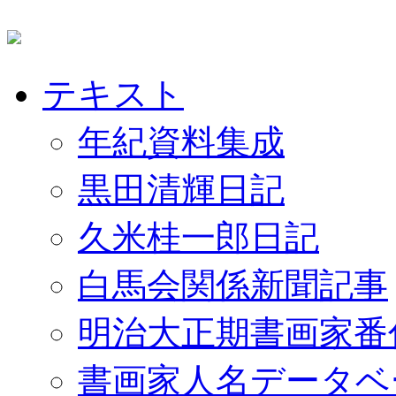
テキスト
年紀資料集成
黒田清輝日記
久米桂一郎日記
白馬会関係新聞記事
明治大正期書画家番
書画家人名データベ