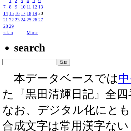
1
2
3
4
5
6
7
8
9
10
11
12
13
14
15
16
17
18
19
20
21
22
23
24
25
26
27
28
29
« Jan
Mar »
search
本データベースでは
中
た『黒田清輝日記』全四
なお、デジタル化にとも
合成文字は常用漢字ない