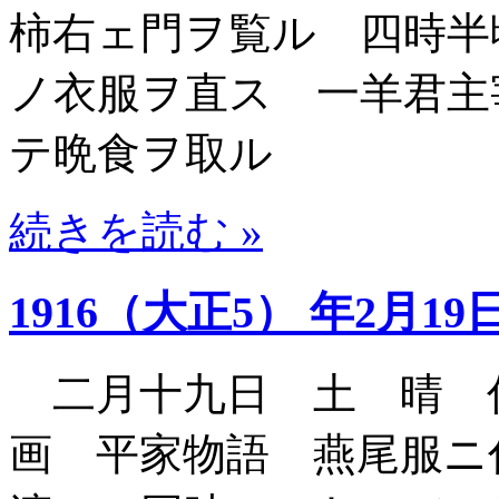
柿右ェ門ヲ覧ル 四時半
ノ衣服ヲ直ス 一羊君主
テ晩食ヲ取ル
続きを読む »
1916（大正5） 年2月19
二月十九日 土 晴 
画 平家物語 燕尾服ニ