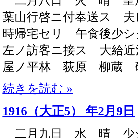
二月八日 火 晴 皇
葉山行啓ニ付奉送ス 夫
時帰宅セリ 午食後少シ
左ノ訪客ニ接ス 大給近
屋ノ平林 荻原 柳蔵 
続きを読む »
1916（大正5） 年2月9日
二月九日 水 晴 少