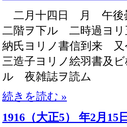
二月十四日 月 午後
二階ヲ下ル 二時過ヨリ
納氏ヨリノ書信到来 又
三造子ヨリノ絵羽書及ビ
ル 夜雑誌ヲ読ム
続きを読む »
1916（大正5） 年2月15