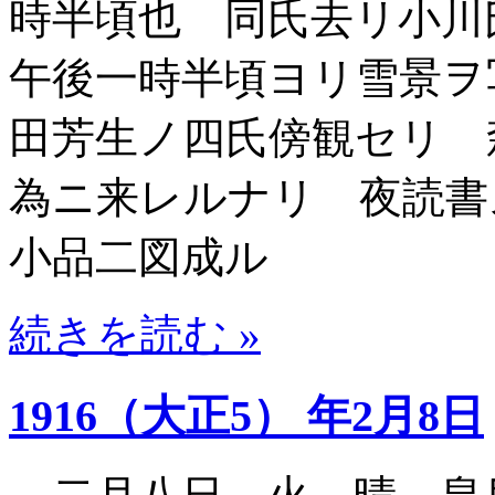
時半頃也 同氏去リ小
午後一時半頃ヨリ雪景ヲ
田芳生ノ四氏傍観セリ 
為ニ来レルナリ 夜読書
小品二図成ル
続きを読む »
1916（大正5） 年2月8日