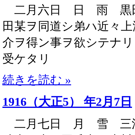
二月六日 日 雨 黒
田某ヲ同道シ弟ハ近々上
介ヲ得ン事ヲ欲シテナリ
受ケタリ
続きを読む »
1916（大正5） 年2月7日
二月七日 月 雪 三