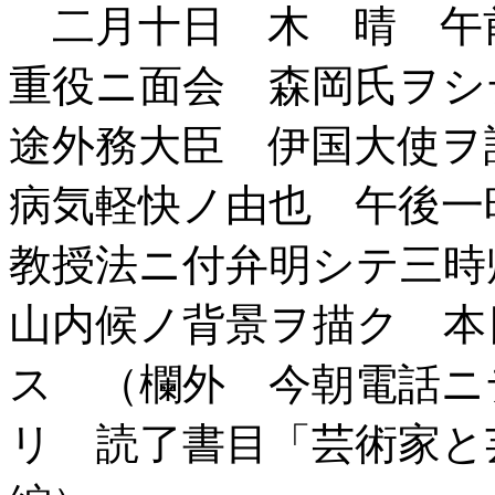
二月十日 木 晴 午
重役ニ面会 森岡氏ヲシ
途外務大臣 伊国大使ヲ
病気軽快ノ由也 午後一
教授法ニ付弁明シテ三時
山内候ノ背景ヲ描ク 本
ス （欄外 今朝電話ニ
リ 読了書目「芸術家と