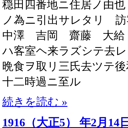
穏田四番地ニ住居ノ由也
ノ為ニ引出サレタリ 
中澤 吉岡 齋藤 大給
ハ客室ヘ来ラズシテ去レ
晩食ヲ取リ三氏去ツテ後
十二時過ニ至ル
続きを読む »
1916（大正5） 年2月14