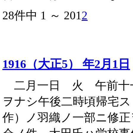
28件中 1 ～ 20
1
2
1916（大正5） 年2月1日
二月一日 火 午前十
ヲナシ午後二時頃帰宅ス
作）ノ羽織ノ一部ニ修正