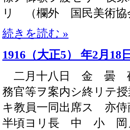
リ （欄外 国民美術協
続きを読む »
1916（大正5） 年2月18
二月十八日 金 曇 
務官等ヲ案内シ終リテ授
キ教員一同出席ス 亦侍
半頃ヨリ長 中 小 岡