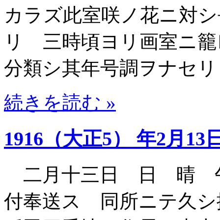
カラズ此室咲ノ花ニ対シ
リ 三時頃ヨリ画室ニ籠
分類シ其年号調ヲナセリ
続きを読む »
1916（大正5） 年2月13
二月十三日 日 晴 
付奉送ス 同所ニテ久シ