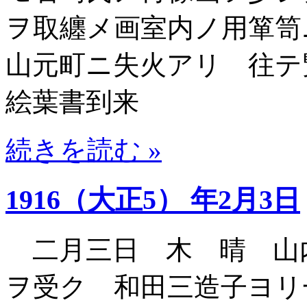
ヲ取纏メ画室内ノ用箪笥
山元町ニ失火アリ 往テ
絵葉書到来
続きを読む »
1916（大正5） 年2月3日
二月三日 木 晴 山
ヲ受ク 和田三造子ヨ