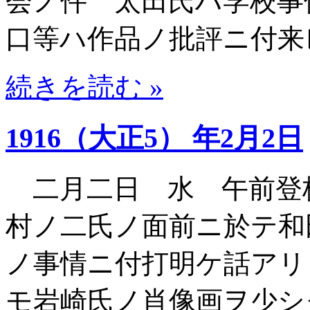
会ノ件 太田氏ハ学校事
口等ハ作品ノ批評ニ付来
続きを読む »
1916（大正5） 年2月2日
二月二日 水 午前登
村ノ二氏ノ面前ニ於テ和
ノ事情ニ付打明ケ話アリ
モ岩崎氏ノ肖像画ヲ少シ