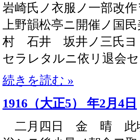
岩崎氏ノ衣服ノ一部改作
上野韻松亭ニ開催ノ国民
村 石井 坂井ノ三氏ヨ
セラレタルニ依リ退会セ
続きを読む »
1916（大正5） 年2月4日
二月四日 金 晴 此