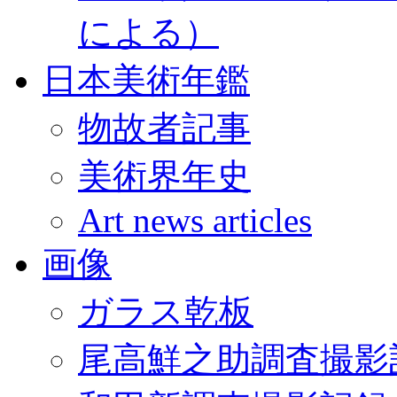
による）
日本美術年鑑
物故者記事
美術界年史
Art news articles
画像
ガラス乾板
尾高鮮之助調査撮影