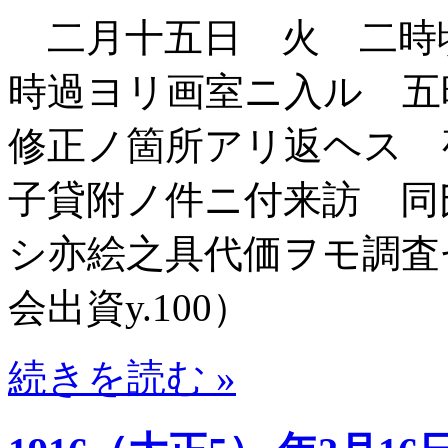
二月十五日 火 二時
時過ヨリ画室ニ入ル 
修正ノ箇所アリ返ヘス 
子貸附ノ件ニ付来訪 同
シ亦絵之具代価ヲモ調査
会出資y.100）
続きを読む »