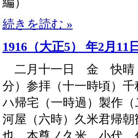
編）
続きを読む »
1916（大正5） 年2月11
二月十一日 金 快晴
分）参拝（十一時頃）千
ハ帰宅（一時過）製作（
河屋（六時）久米君帰朝
也 本尊ノ久米 小代 