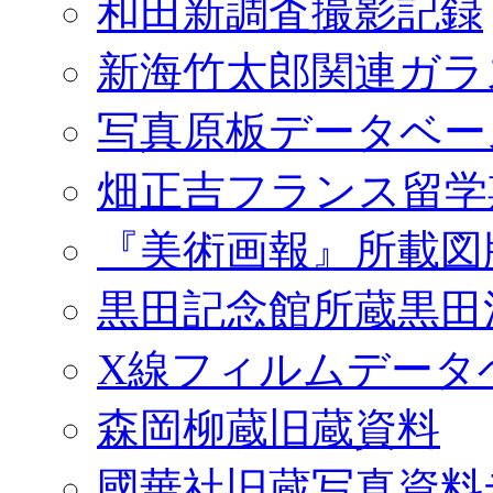
和田新調査撮影記録
新海竹太郎関連ガラ
写真原板データベー
畑正吉フランス留学
『美術画報』所載図
黒田記念館所蔵黒田
X線フィルムデータ
森岡柳蔵旧蔵資料
國華社旧蔵写真資料