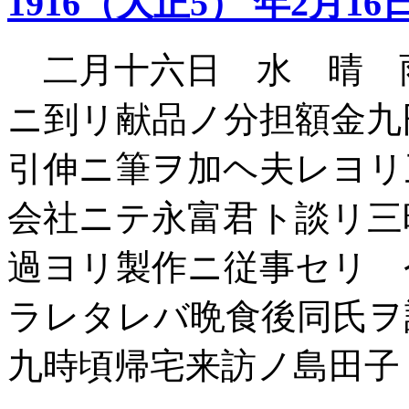
1916（大正5） 年2月16
二月十六日 水 晴 
ニ到リ献品ノ分担額金九
引伸ニ筆ヲ加ヘ夫レヨリ
会社ニテ永富君ト談リ三
過ヨリ製作ニ従事セリ 
ラレタレバ晩食後同氏
九時頃帰宅来訪ノ島田子