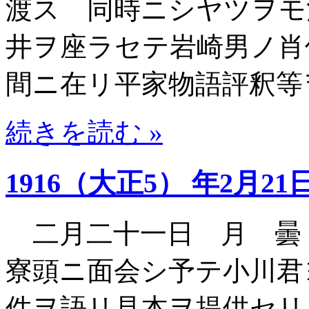
渡ス 同時ニシヤツヲモ
井ヲ座ラセテ岩崎男ノ肖
間ニ在リ平家物語評釈等
続きを読む »
1916（大正5） 年2月21
二月二十一日 月 曇
寮頭ニ面会シ予テ小川君
件ヲ語リ見本ヲ提供セリ