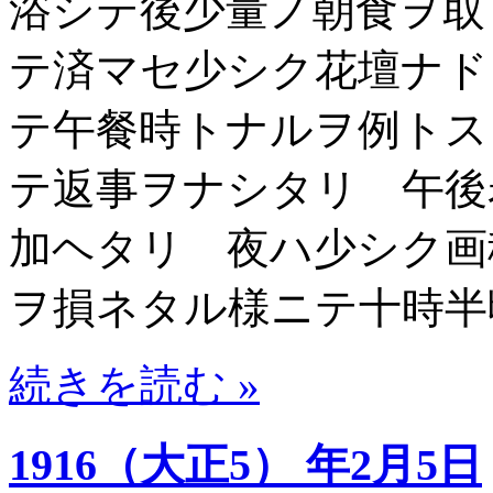
浴シテ後少量ノ朝食ヲ取
テ済マセ少シク花壇ナド
テ午餐時トナルヲ例トス
テ返事ヲナシタリ 午後
加ヘタリ 夜ハ少シク画
ヲ損ネタル様ニテ十時半
続きを読む »
1916（大正5） 年2月5日