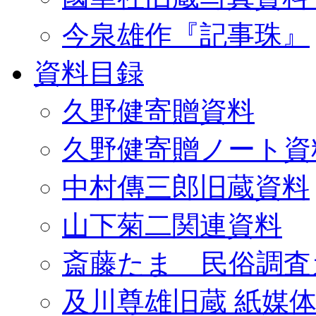
今泉雄作『記事珠』
資料目録
久野健寄贈資料
久野健寄贈ノート資
中村傳三郎旧蔵資料
山下菊二関連資料
斎藤たま 民俗調査
及川尊雄旧蔵 紙媒