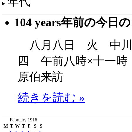
年代
104 years年前の今日
八月八日 火 中川
四 午前八時×十一時
原伯来訪
続きを読む »
February 1916
M
T
W
T
F
S
S