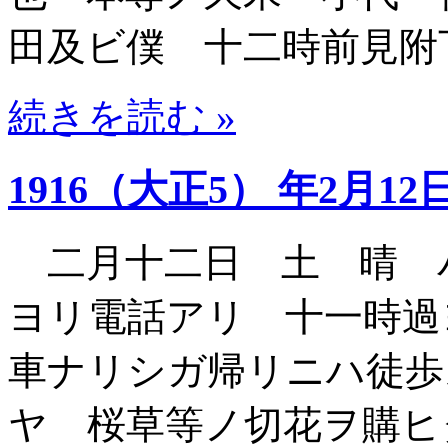
田及ビ僕 十二時前見附
続きを読む »
1916（大正5） 年2月12
二月十二日 土 晴 
ヨリ電話アリ 十一時過
車ナリシガ帰リニハ徒歩
ヤ 桜草等ノ切花ヲ購ヒ