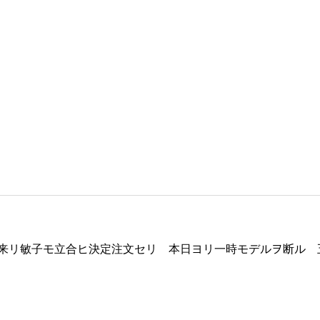
来リ敏子モ立合ヒ決定注文セリ 本日ヨリ一時モデルヲ断ル 