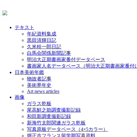
テキスト
年紀資料集成
黒田清輝日記
久米桂一郎日記
白馬会関係新聞記事
明治大正期書画家番付データベース
書画家人名データベース（明治大正期書画家番付
日本美術年鑑
物故者記事
美術界年史
Art news articles
画像
ガラス乾板
尾高鮮之助調査撮影記録
和田新調査撮影記録
新海竹太郎関連ガラス乾板
写真原板データベース（4×5カラー）
畑正吉フランス留学期写真資料