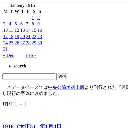
January 1916
M
T
W
T
F
S
S
1
2
3
4
5
6
7
8
9
10
11
12
13
14
15
16
17
18
19
20
21
22
23
24
25
26
27
28
29
30
31
« Dec
Feb »
search
本データベースでは
中央公論美術出版
より刊行された『黒
し現行の字体に改めました。
1件中 1 ～ 1
1916（大正5） 年1月4日