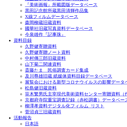
『美術画報』所載図版データベース
黒田記念館所蔵黒田清輝作品集
X線フィルムデータベース
森岡柳蔵旧蔵資料
國華社旧蔵写真資料データベース
今泉雄作『記事珠』
資料目録
久野健寄贈資料
久野健寄贈ノート資料
中村傳三郎旧蔵資料
山下菊二関連資料
斎藤たま 民俗調査カード集成
及川尊雄旧蔵 紙媒体資料目録データベース
展覧会における新型コロナウイルスの影響データ
松島健旧蔵資料
笹木繁男氏主宰現代美術資料センター寄贈資料（
京都府寺院重宝調査記録（赤松調書）データベー
柳澤孝資料デジタル化フィルム_リスト
菅沼貞三旧蔵資料
活動報告
日本語