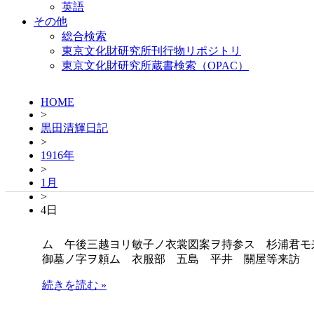
英語
その他
総合検索
東京文化財研究所刊行物リポジトリ
東京文化財研究所蔵書検索（OPAC）
HOME
>
黒田清輝日記
>
1916年
>
1月
>
4日
ム 午後三越ヨリ敏子ノ衣裳図案ヲ持参ス 杉浦君モ
御墓ノ字ヲ頼ム 衣服部 五島 平井 關屋等来訪
続きを読む »