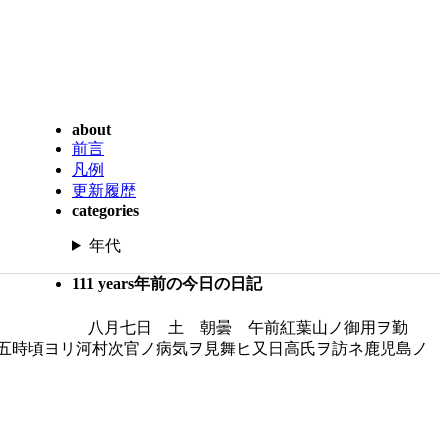
about
前言
凡例
更新履歴
categories
年代
111 years年前の今日の日記
八月七日 土 朝曇 午前紅葉山ノ御用ヲ勤
五時頃ヨリ河村次官ノ病気ヲ見舞ヒ又日高氏ヲ訪ネ鹿児島ノ