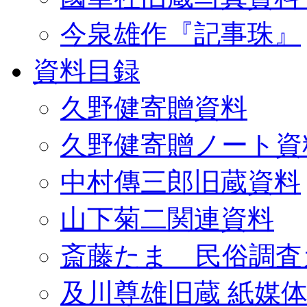
今泉雄作『記事珠』
資料目録
久野健寄贈資料
久野健寄贈ノート資
中村傳三郎旧蔵資料
山下菊二関連資料
斎藤たま 民俗調査
及川尊雄旧蔵 紙媒