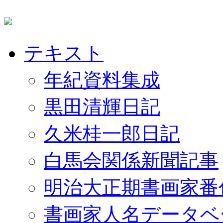
テキスト
年紀資料集成
黒田清輝日記
久米桂一郎日記
白馬会関係新聞記事
明治大正期書画家番
書画家人名データベ