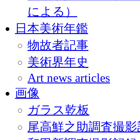
による）
日本美術年鑑
物故者記事
美術界年史
Art news articles
画像
ガラス乾板
尾高鮮之助調査撮影