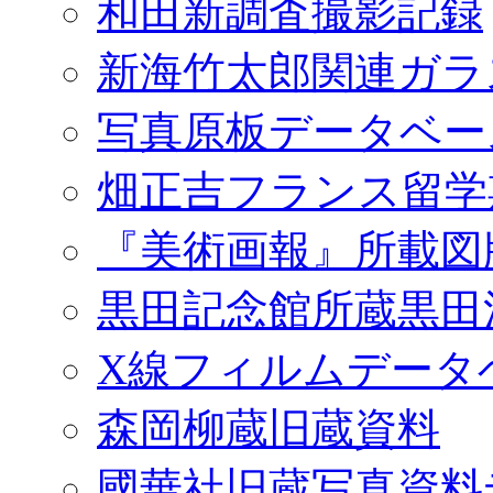
和田新調査撮影記録
新海竹太郎関連ガラ
写真原板データベー
畑正吉フランス留学
『美術画報』所載図
黒田記念館所蔵黒田
X線フィルムデータ
森岡柳蔵旧蔵資料
國華社旧蔵写真資料