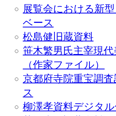
展覧会における新型
ベース
松島健旧蔵資料
笹木繁男氏主宰現代
（作家ファイル）
京都府寺院重宝調査
ス
柳澤孝資料デジタル