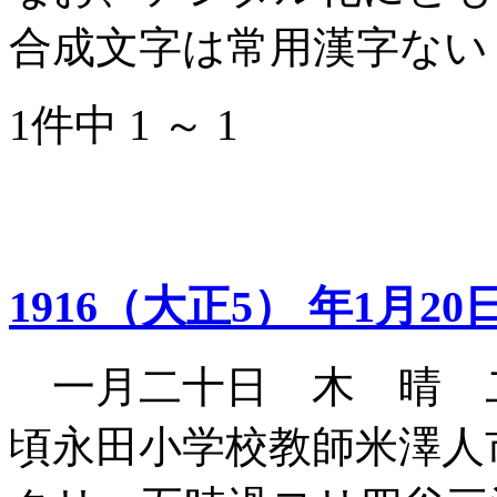
合成文字は常用漢字ない
1件中 1 ～ 1
1916（大正5） 年1月20
一月二十日 木 晴 
頃永田小学校教師米澤人