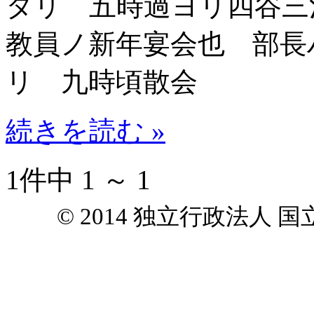
タリ 五時過ヨリ四谷三
教員ノ新年宴会也 部長
リ 九時頃散会
続きを読む »
1件中 1 ～ 1
© 2014 独立行政法人