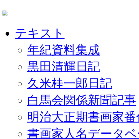
テキスト
年紀資料集成
黒田清輝日記
久米桂一郎日記
白馬会関係新聞記事
明治大正期書画家番
書画家人名データベ