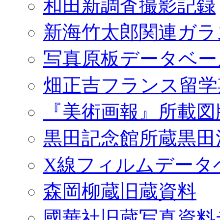
和田新調査撮影記録
新海竹太郎関連ガラ
写真原板データベー
畑正吉フランス留学
『美術画報』所載図
黒田記念館所蔵黒田
X線フィルムデータ
森岡柳蔵旧蔵資料
國華社旧蔵写真資料