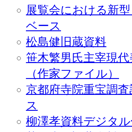
展覧会における新型
ベース
松島健旧蔵資料
笹木繁男氏主宰現代
（作家ファイル）
京都府寺院重宝調査
ス
柳澤孝資料デジタル