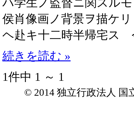
ハ学生ノ監督ニ関スルモ
侯肖像画ノ背景ヲ描ケリ
ヘ赴キ十二時半帰宅ス 
続きを読む »
1件中 1 ～ 1
© 2014 独立行政法人