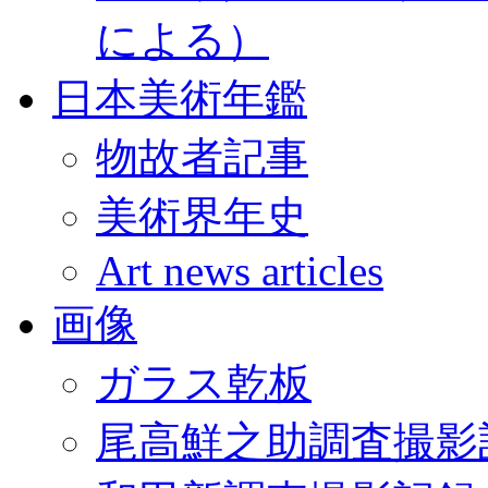
による）
日本美術年鑑
物故者記事
美術界年史
Art news articles
画像
ガラス乾板
尾高鮮之助調査撮影