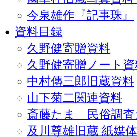
今泉雄作『記事珠』
資料目録
久野健寄贈資料
久野健寄贈ノート資
中村傳三郎旧蔵資料
山下菊二関連資料
斎藤たま 民俗調査
及川尊雄旧蔵 紙媒