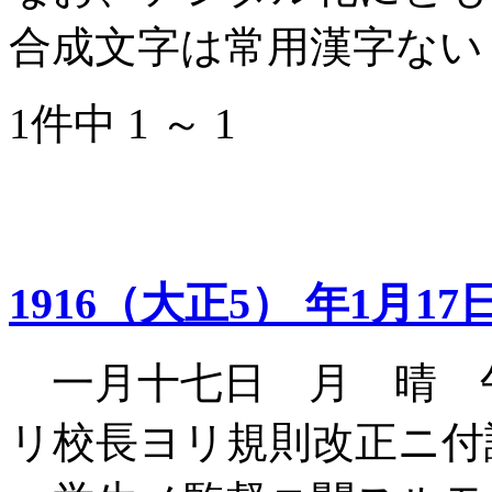
合成文字は常用漢字ない
1件中 1 ～ 1
1916（大正5） 年1月17
一月十七日 月 晴 
リ校長ヨリ規則改正ニ付