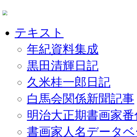
テキスト
年紀資料集成
黒田清輝日記
久米桂一郎日記
白馬会関係新聞記事
明治大正期書画家番
書画家人名データベ