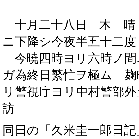
十月二十八日 木 晴
ニ下降シ今夜半五十二度
今暁四時ヨリ六時ノ間
ガ為終日繁忙ヲ極ム 麹
リ警視庁ヨリ中村警部外
訪
同日の「久米圭一郎日記