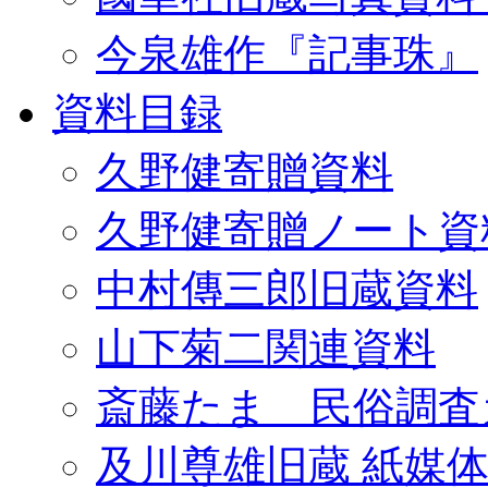
今泉雄作『記事珠』
資料目録
久野健寄贈資料
久野健寄贈ノート資
中村傳三郎旧蔵資料
山下菊二関連資料
斎藤たま 民俗調査
及川尊雄旧蔵 紙媒