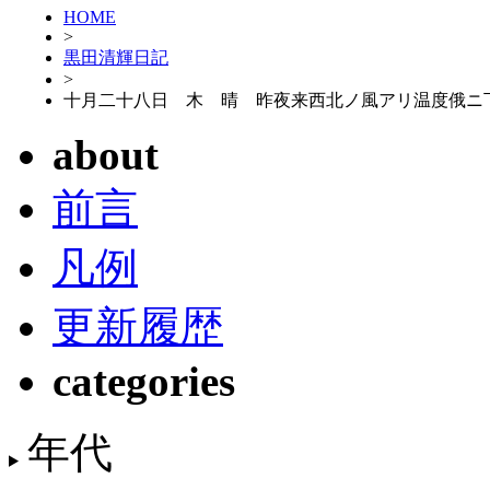
HOME
>
黒田清輝日記
>
十月二十八日 木 晴 昨夜来西北ノ風アリ温度俄ニ
about
前言
凡例
更新履歴
categories
年代