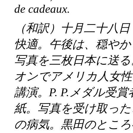
de cadeaux.
（和訳）十月二十八日
快適。午後は、穏やか
写真を三枚日本に送る
オンでアメリカ人女性
講演。P. P.メダル
紙。写真を受け取った
の病気。黒田のところへ