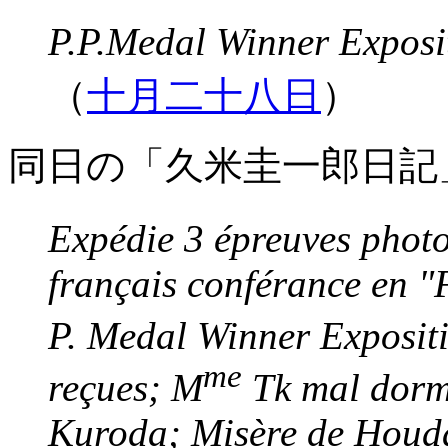
P.P.Medal Winner 
（
十月二十八日
）
同日の「久米圭一郎日記
Expédie 3 épreuves photo
français conférance en "
P. Medal Winner Expositi
m
e
reçues; M
Tk mal dormi
Kuroda; Misère de Houda