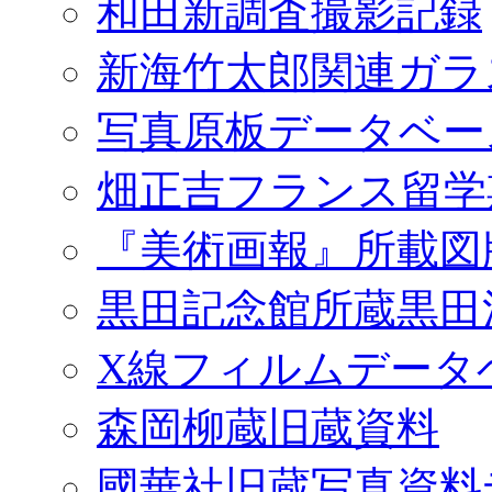
和田新調査撮影記録
新海竹太郎関連ガラ
写真原板データベー
畑正吉フランス留学
『美術画報』所載図
黒田記念館所蔵黒田
X線フィルムデータ
森岡柳蔵旧蔵資料
國華社旧蔵写真資料