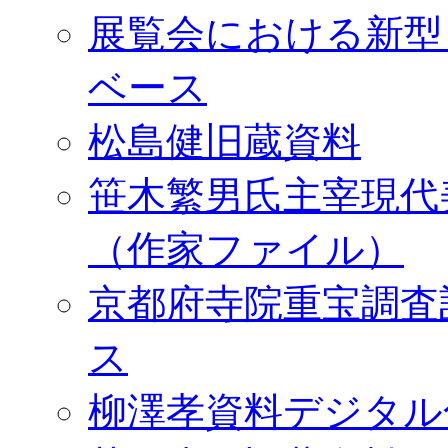
展覧会における新型
ベース
松島健旧蔵資料
笹木繁男氏主宰現代
（作家ファイル）
京都府寺院重宝調査
ス
柳澤孝資料デジタル