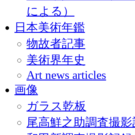
による）
日本美術年鑑
物故者記事
美術界年史
Art news articles
画像
ガラス乾板
尾高鮮之助調査撮影