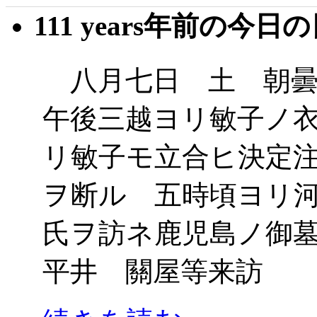
111 years年前の今日
八月七日 土 朝曇
午後三越ヨリ敏子ノ
リ敏子モ立合ヒ決定
ヲ断ル 五時頃ヨリ
氏ヲ訪ネ鹿児島ノ御
平井 關屋等来訪