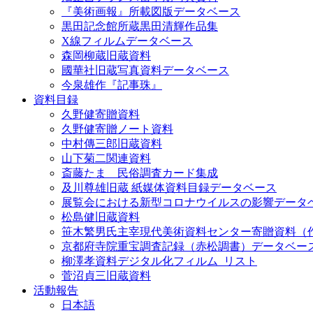
『美術画報』所載図版データベース
黒田記念館所蔵黒田清輝作品集
X線フィルムデータベース
森岡柳蔵旧蔵資料
國華社旧蔵写真資料データベース
今泉雄作『記事珠』
資料目録
久野健寄贈資料
久野健寄贈ノート資料
中村傳三郎旧蔵資料
山下菊二関連資料
斎藤たま 民俗調査カード集成
及川尊雄旧蔵 紙媒体資料目録データベース
展覧会における新型コロナウイルスの影響データ
松島健旧蔵資料
笹木繁男氏主宰現代美術資料センター寄贈資料（
京都府寺院重宝調査記録（赤松調書）データベー
柳澤孝資料デジタル化フィルム_リスト
菅沼貞三旧蔵資料
活動報告
日本語