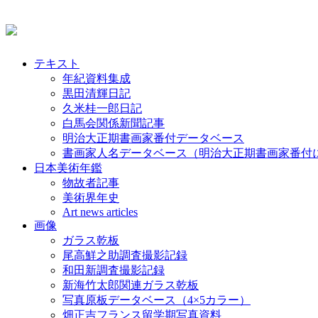
テキスト
年紀資料集成
黒田清輝日記
久米桂一郎日記
白馬会関係新聞記事
明治大正期書画家番付データベース
書画家人名データベース（明治大正期書画家番付
日本美術年鑑
物故者記事
美術界年史
Art news articles
画像
ガラス乾板
尾高鮮之助調査撮影記録
和田新調査撮影記録
新海竹太郎関連ガラス乾板
写真原板データベース（4×5カラー）
畑正吉フランス留学期写真資料