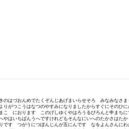
きのはづおんめでたくぞんじあげまいらせそろ みなみなさま
よりがつこうはなつのやすみになりましたからすぐにそのひに
まこゝにおります このげしゆくやはろうるびろんと申まちに
へやはいちばんうへですけれどもそんなにいへのたかさはたか
りです つがうにつぽんじんが五にんです なをよんさんにわ