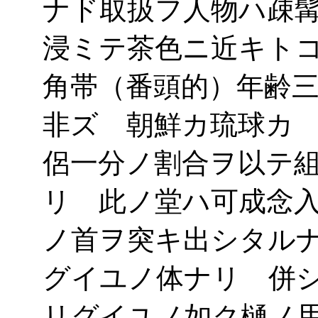
ナド取扱フ人物ハ疎
浸ミテ茶色ニ近キト
角帯（番頭的）年齢
非ズ 朝鮮カ琉球カ
侶一分ノ割合ヲ以テ
リ 此ノ堂ハ可成念
ノ首ヲ突キ出シタル
グイユノ体ナリ 併
リグイユノ如ク樋ノ