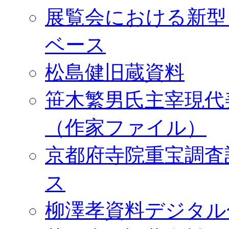
展覧会における新型
ベース
松島健旧蔵資料
笹木繁男氏主宰現代
（作家ファイル）
京都府寺院重宝調査
ス
柳澤孝資料デジタル