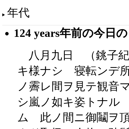
年代
124 years年前の今日
八月九日 （銚子紀
キ様ナシ 寝転ンデ
ノ霽レ間ヲ見テ観音
シ嵐ノ如キ姿トナル
ム 此ノ間ニ御鬮ヲ