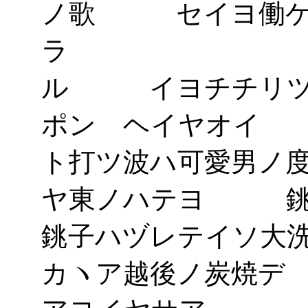
ノ歌 セイヨ働ケ
ラ 
ル イヨチチリ
ポン ヘイヤオ
ト打ツ波ハ可愛男
ヤ東ノハテヨ 
銚子ハヅレテイ
カヽア越後ノ炭焼