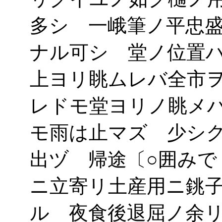
多シ 一峨筆ノ平忠
ナル可シ 堂ノ位置
上ヨリ眺ムレバ全市
レドモ堂ヨリノ眺メ
モ雨は止マズ 少シ
出ヅ 帰途〔○囲みで
ニ立寄リ土産用ニ銚
ル 夜食後退屈ノ余