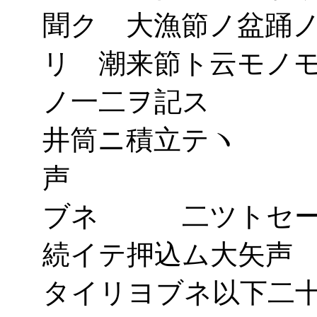
聞ク 大漁節ノ盆踊
リ 潮来節ト云モノ
ノ一二ヲ記ス 
井筒ニ積立テヽ 
声 此ノタ
ブネ 二ツトセ
続イテ押込
タイリヨブネ以下