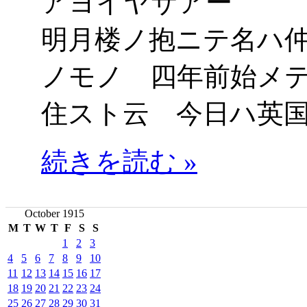
アヨイヤサアー 
明月楼ノ抱ニテ名ハ
ノモノ 四年前始メ
住スト云 今日ハ英
続きを読む »
October 1915
M
T
W
T
F
S
S
1
2
3
4
5
6
7
8
9
10
11
12
13
14
15
16
17
18
19
20
21
22
23
24
25
26
27
28
29
30
31