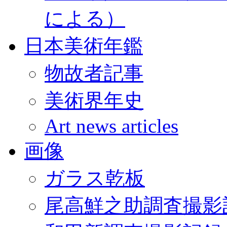
による）
日本美術年鑑
物故者記事
美術界年史
Art news articles
画像
ガラス乾板
尾高鮮之助調査撮影