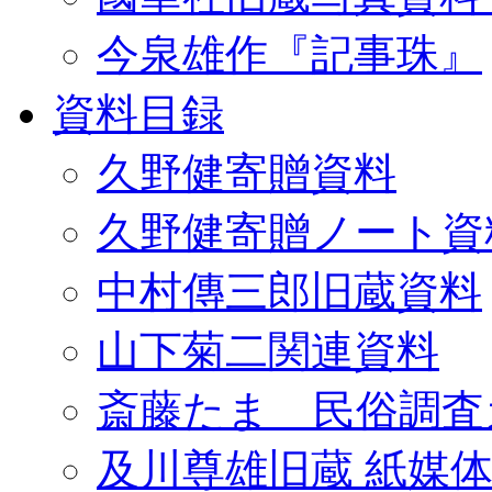
今泉雄作『記事珠』
資料目録
久野健寄贈資料
久野健寄贈ノート資
中村傳三郎旧蔵資料
山下菊二関連資料
斎藤たま 民俗調査
及川尊雄旧蔵 紙媒