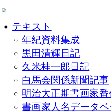
テキスト
年紀資料集成
黒田清輝日記
久米桂一郎日記
白馬会関係新聞記事
明治大正期書画家番
書画家人名データベ