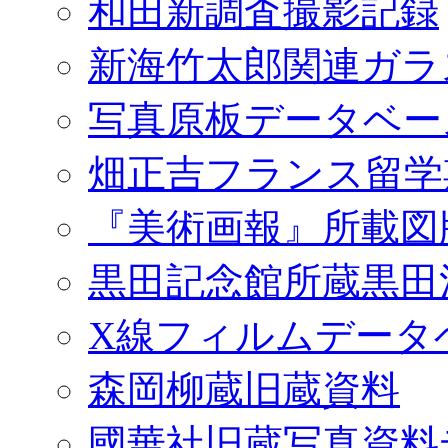
和田新調査撮影記録
新海竹太郎関連ガラ
写真原板データベー
畑正吉フランス留学
『美術画報』所載図
黒田記念館所蔵黒田
X線フィルムデータ
森岡柳蔵旧蔵資料
國華社旧蔵写真資料