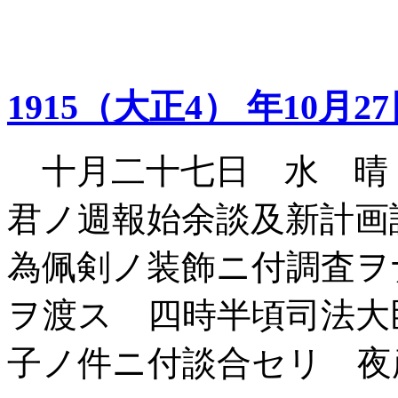
1915（大正4） 年10月2
十月二十七日 水 晴
君ノ週報始余談及新計画
為佩剣ノ装飾ニ付調査ヲ
ヲ渡ス 四時半頃司法大
子ノ件ニ付談合セリ 夜