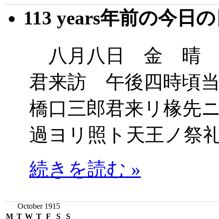
113 years年前の今日
八月八日 金 晴 
君来訪 午後四時頃
橋口三郎君来リ椽先
過ヨリ照ト天王ノ祭
続きを読む »
October 1915
M
T
W
T
F
S
S