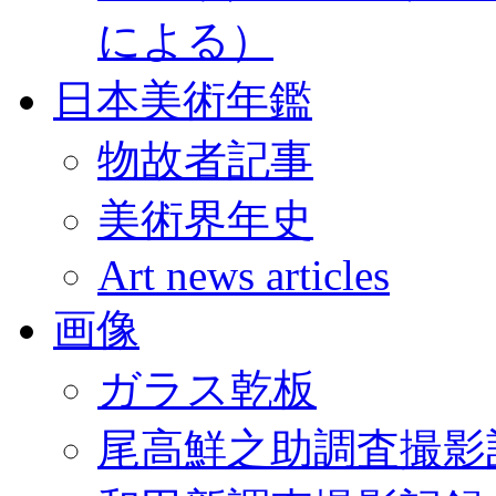
による）
日本美術年鑑
物故者記事
美術界年史
Art news articles
画像
ガラス乾板
尾高鮮之助調査撮影