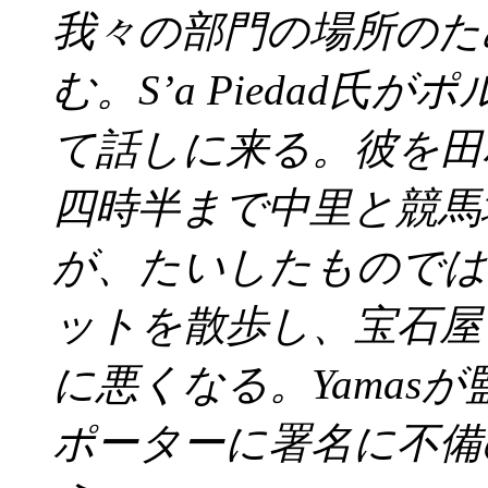
我々の部門の場所のた
む。S’a Piedad氏が
て話しに来る。彼を田
四時半まで中里と競馬
が、たいしたものでは
ットを散歩し、宝石屋
に悪くなる。Yamasが
ポーターに署名に不備