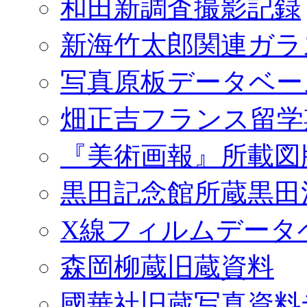
和田新調査撮影記録
新海竹太郎関連ガラ
写真原板データベー
畑正吉フランス留学
『美術画報』所載図
黒田記念館所蔵黒田
X線フィルムデータ
森岡柳蔵旧蔵資料
國華社旧蔵写真資料