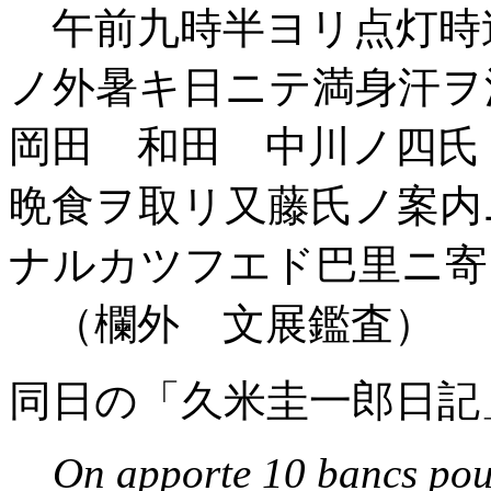
午前九時半ヨリ点灯時
ノ外暑キ日ニテ満身汗
岡田 和田 中川ノ四氏
晩食ヲ取リ又藤氏ノ案内
ナルカツフエド巴里ニ寄
（欄外 文展鑑査）
同日の「久米圭一郎日記
On apporte 10 bancs pour