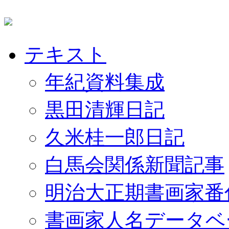
テキスト
年紀資料集成
黒田清輝日記
久米桂一郎日記
白馬会関係新聞記事
明治大正期書画家番
書画家人名データベ