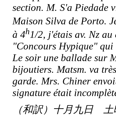
section. M. S'a Piedade v
Maison Silva de Porto. J
h
à 4
1/2, j'étais av. Nz a
"Concours Hypique" qui n
Le soir une ballade sur 
bijoutiers. Matsm. va trè
garde. Mrs. Chiner envoi
signature était incomplèt
（和訳）十月九日 土