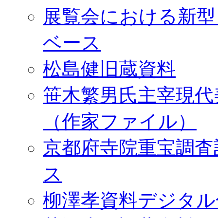
展覧会における新型
ベース
松島健旧蔵資料
笹木繁男氏主宰現代
（作家ファイル）
京都府寺院重宝調査
ス
柳澤孝資料デジタル