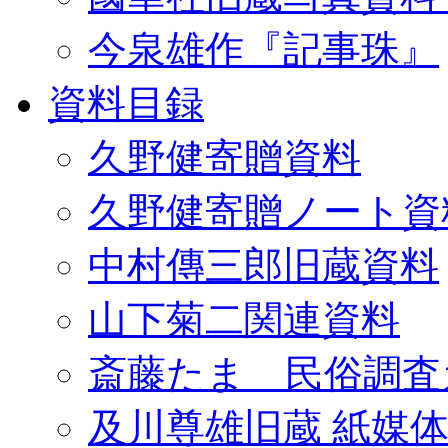
今泉雄作『記事珠』
資料目録
久野健寄贈資料
久野健寄贈ノート資
中村傳三郎旧蔵資料
山下菊二関連資料
斎藤たま 民俗調査
及川尊雄旧蔵 紙媒