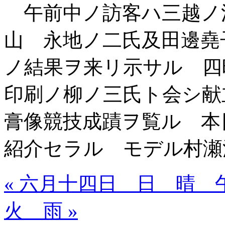
午前中ノ訪客ハ三越ノ
山 永地ノ二氏及田邊堯
ノ結果ヲ来リ示サル 四
印刷ノ柳ノ三氏ト会シ献
膏像競技成蹟ヲ覧ル 本
紹介セラル モデル村瀬
« 六月十四日 日 晴 
火 雨 »