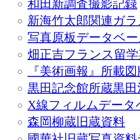
和田新調査撮影記録
新海竹太郎関連ガラ
写真原板データベー
畑正吉フランス留学
『美術画報』所載図
黒田記念館所蔵黒田
X線フィルムデータ
森岡柳蔵旧蔵資料
國華社旧蔵写真資料