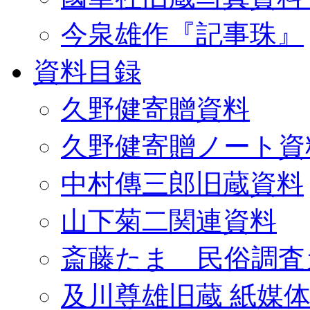
今泉雄作『記事珠』
資料目録
久野健寄贈資料
久野健寄贈ノート資
中村傳三郎旧蔵資料
山下菊二関連資料
斎藤たま 民俗調査
及川尊雄旧蔵 紙媒