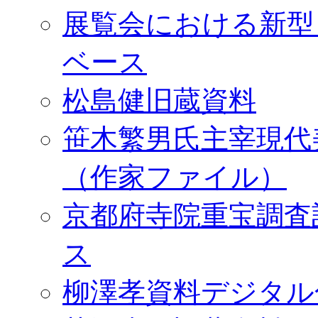
展覧会における新型
ベース
松島健旧蔵資料
笹木繁男氏主宰現代
（作家ファイル）
京都府寺院重宝調査
ス
柳澤孝資料デジタル