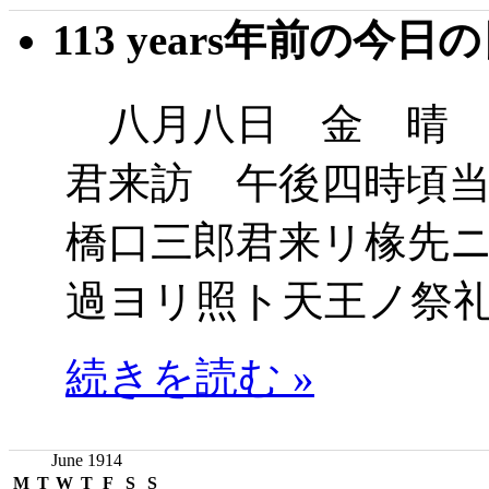
113 years年前の今日
八月八日 金 晴 
君来訪 午後四時頃
橋口三郎君来リ椽先
過ヨリ照ト天王ノ祭
続きを読む »
June 1914
M
T
W
T
F
S
S