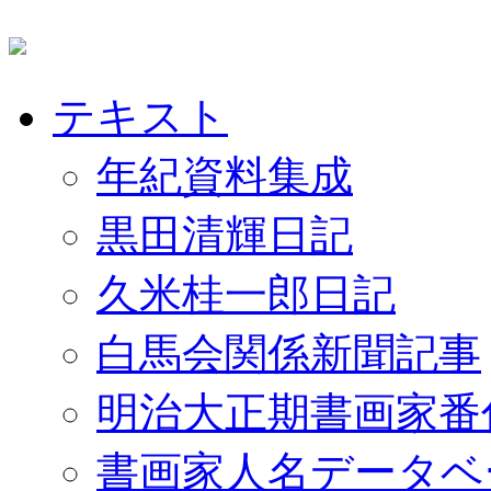
テキスト
年紀資料集成
黒田清輝日記
久米桂一郎日記
白馬会関係新聞記事
明治大正期書画家番
書画家人名データベ