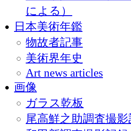
による）
日本美術年鑑
物故者記事
美術界年史
Art news articles
画像
ガラス乾板
尾高鮮之助調査撮影