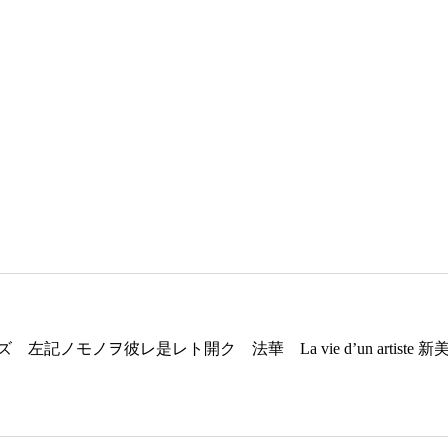
モノヲ彼レ是レト開ク 法華 La vie d’un artiste 新