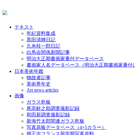
テキスト
年紀資料集成
黒田清輝日記
久米桂一郎日記
白馬会関係新聞記事
明治大正期書画家番付データベース
書画家人名データベース（明治大正期書画家番付
日本美術年鑑
物故者記事
美術界年史
Art news articles
画像
ガラス乾板
尾高鮮之助調査撮影記録
和田新調査撮影記録
新海竹太郎関連ガラス乾板
写真原板データベース（4×5カラー）
畑正吉フランス留学期写真資料