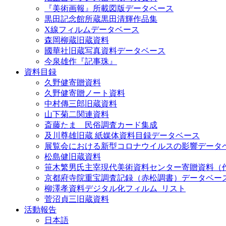
『美術画報』所載図版データベース
黒田記念館所蔵黒田清輝作品集
X線フィルムデータベース
森岡柳蔵旧蔵資料
國華社旧蔵写真資料データベース
今泉雄作『記事珠』
資料目録
久野健寄贈資料
久野健寄贈ノート資料
中村傳三郎旧蔵資料
山下菊二関連資料
斎藤たま 民俗調査カード集成
及川尊雄旧蔵 紙媒体資料目録データベース
展覧会における新型コロナウイルスの影響データ
松島健旧蔵資料
笹木繁男氏主宰現代美術資料センター寄贈資料（
京都府寺院重宝調査記録（赤松調書）データベー
柳澤孝資料デジタル化フィルム_リスト
菅沼貞三旧蔵資料
活動報告
日本語