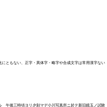
化にともない、正字・異体字・略字や合成文字は常用漢字ない
ル 午後三時頃ヨリ夕刻マデ小川写真所ニ於テ新旧鏡玉ノ試験