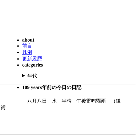
about
前言
凡例
更新履歴
categories
年代
109 years年前の今日の日記
八月八日 水 半晴 午後雷鳴驟雨 （鎌
美術