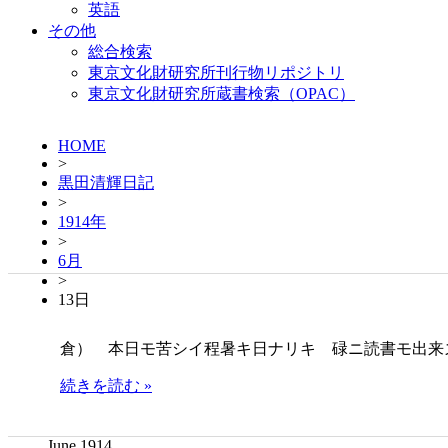
英語
その他
総合検索
東京文化財研究所刊行物リポジトリ
東京文化財研究所蔵書検索（OPAC）
HOME
>
黒田清輝日記
>
1914年
>
6月
>
13日
倉） 本日モ苦シイ程暑キ日ナリキ 碌ニ読書モ出来ズ 左記ノ
続きを読む »
June 1914