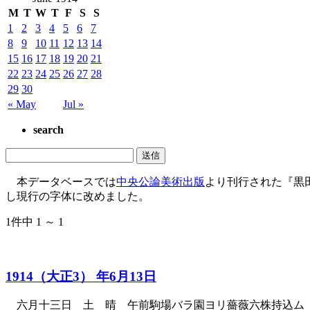
M
T
W
T
F
S
S
1
2
3
4
5
6
7
8
9
10
11
12
13
14
15
16
17
18
19
20
21
22
23
24
25
26
27
28
29
30
« May
Jul »
search
本データベースでは
中央公論美術出版
より刊行された『黒
し現行の字体に改めました。
1件中 1 ～ 1
1914（大正3） 年6月13日
六月十三日 土 晴 午前駒場バラ園ヨリ薔薇六株持込ム 