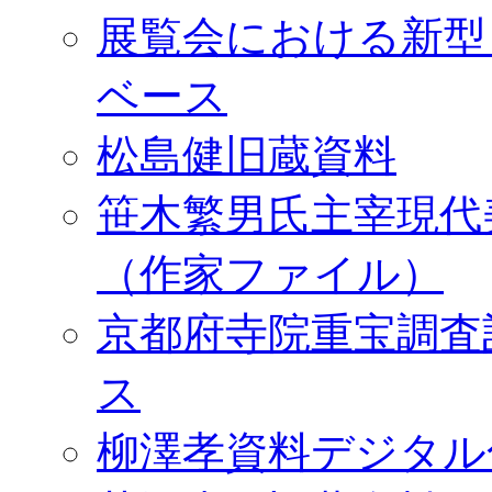
展覧会における新型
ベース
松島健旧蔵資料
笹木繁男氏主宰現代
（作家ファイル）
京都府寺院重宝調査
ス
柳澤孝資料デジタル