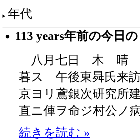
年代
113 years年前の今日
八月七日 木 晴 
暮ス 午後東曻氏来
京ヨリ鳶銀次研究所
直ニ俥ヲ命ジ村公ノ
続きを読む »