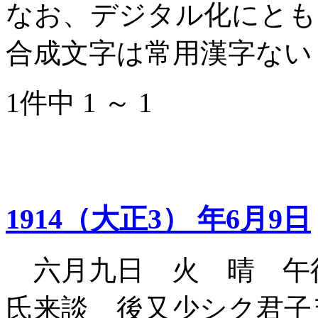
なお、デジタル化にとも
合成文字は常用漢字ない
1件中 1 ～ 1
1914（大正3） 年6月9日
六月九日 火 晴 午
氏来談 後又少シク君子