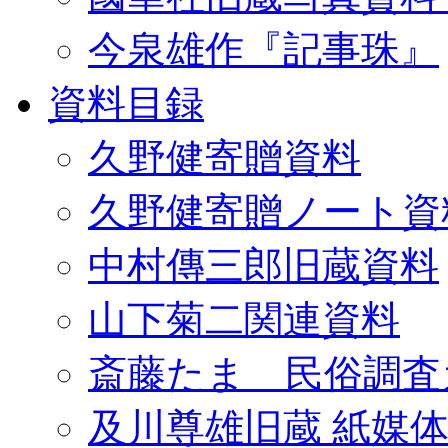
今泉雄作『記事珠』
資料目録
久野健寄贈資料
久野健寄贈ノート資
中村傳三郎旧蔵資料
山下菊二関連資料
斎藤たま 民俗調査
及川尊雄旧蔵 紙媒