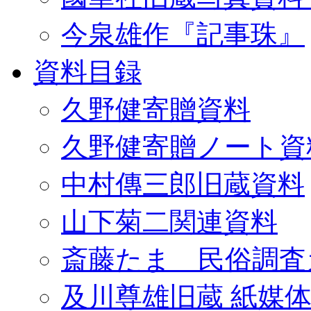
今泉雄作『記事珠』
資料目録
久野健寄贈資料
久野健寄贈ノート資
中村傳三郎旧蔵資料
山下菊二関連資料
斎藤たま 民俗調査
及川尊雄旧蔵 紙媒