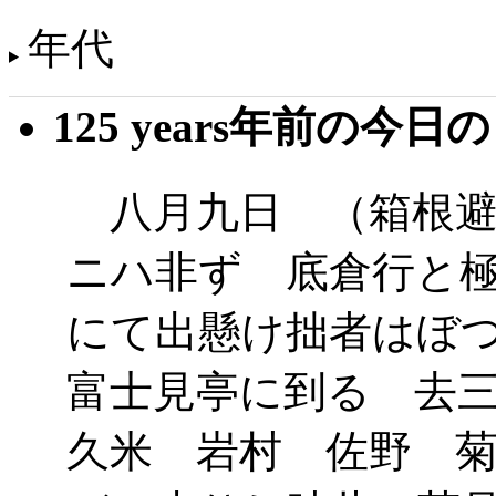
年代
125 years年前の今日
八月九日 （箱根避
ニハ非ず 底倉行と
にて出懸け拙者はぼ
富士見亭に到る 去
久米 岩村 佐野 