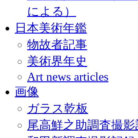
による）
日本美術年鑑
物故者記事
美術界年史
Art news articles
画像
ガラス乾板
尾高鮮之助調査撮影