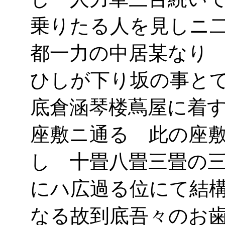
乗りたる人を見しニ
都一力の中居某なり
ひしが下り坂の事と
底倉涵琴楼蔦屋に着
座敷ニ通る 此の座
し 十畳八畳三畳の
にハ広過る位にて結
なる故到底吾々のお