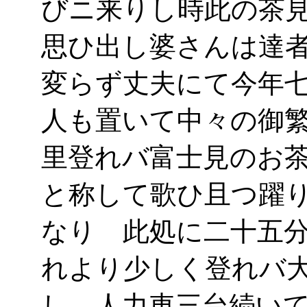
びニ来りし時此の茶
思ひ出し婆さんは達
変らず丈夫にて今年
人も置いて中々の御
里登れバ富士見のお
と称して歌ひ且つ躍
なり 此処に二十五
れより少しく登れバ
し 人力車三台続い