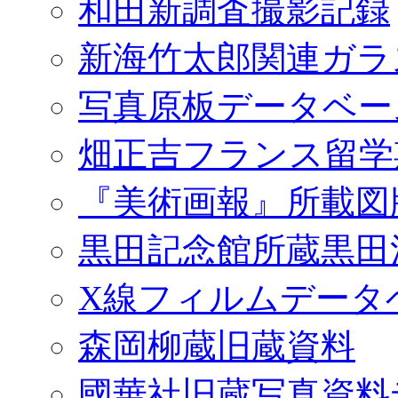
和田新調査撮影記録
新海竹太郎関連ガラ
写真原板データベー
畑正吉フランス留学
『美術画報』所載図
黒田記念館所蔵黒田
X線フィルムデータ
森岡柳蔵旧蔵資料
國華社旧蔵写真資料