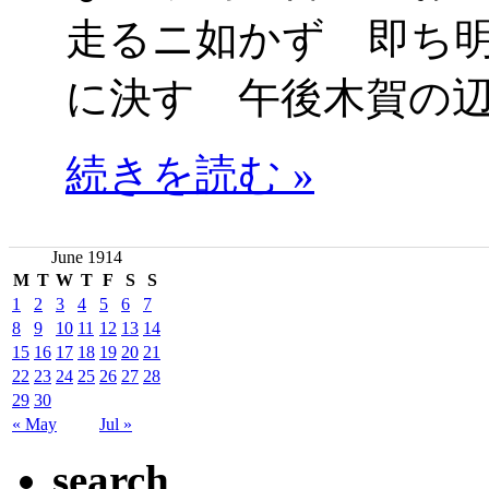
走るニ如かず 即ち
に決す 午後木賀の
続きを読む »
June 1914
M
T
W
T
F
S
S
1
2
3
4
5
6
7
8
9
10
11
12
13
14
15
16
17
18
19
20
21
22
23
24
25
26
27
28
29
30
« May
Jul »
search