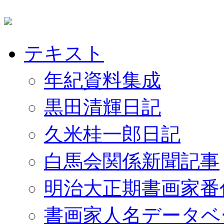
テキスト
年紀資料集成
黒田清輝日記
久米桂一郎日記
白馬会関係新聞記事
明治大正期書画家番
書画家人名データベ