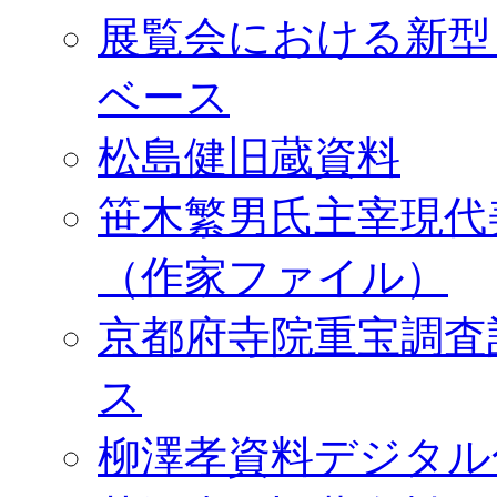
展覧会における新型
ベース
松島健旧蔵資料
笹木繁男氏主宰現代
（作家ファイル）
京都府寺院重宝調査
ス
柳澤孝資料デジタル