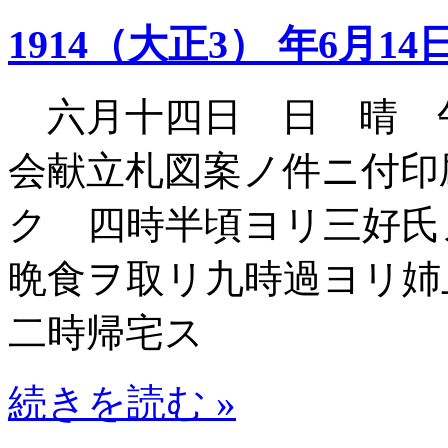
1914（大正3） 年6月14
六月十四日 日 晴 
会献立札図案ノ件ニ付印
ク 四時半頃ヨリ三好氏
晩食ヲ取リ九時過ヨリ姉
二時帰宅ス
続きを読む »