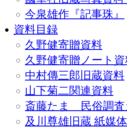
今泉雄作『記事珠』
資料目録
久野健寄贈資料
久野健寄贈ノート資
中村傳三郎旧蔵資料
山下菊二関連資料
斎藤たま 民俗調査
及川尊雄旧蔵 紙媒