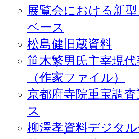
展覧会における新型
ベース
松島健旧蔵資料
笹木繁男氏主宰現代
（作家ファイル）
京都府寺院重宝調査
ス
柳澤孝資料デジタル