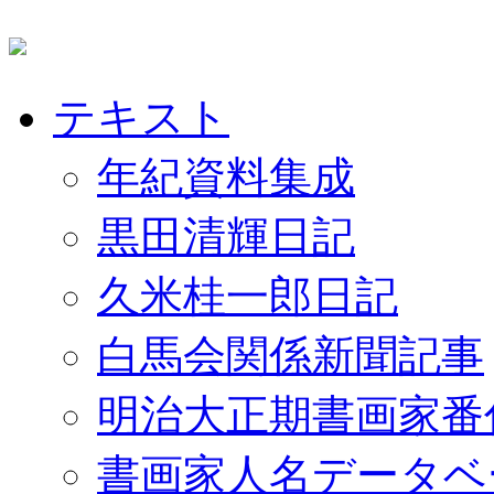
テキスト
年紀資料集成
黒田清輝日記
久米桂一郎日記
白馬会関係新聞記事
明治大正期書画家番
書画家人名データベ