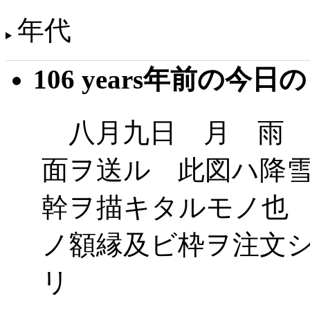
年代
106 years年前の今日
八月九日 月 雨 
面ヲ送ル 此図ハ降
幹ヲ描キタルモノ也
ノ額縁及ビ枠ヲ注文
リ