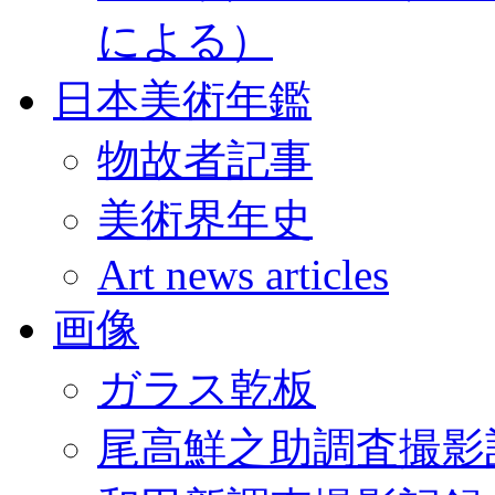
による）
日本美術年鑑
物故者記事
美術界年史
Art news articles
画像
ガラス乾板
尾高鮮之助調査撮影