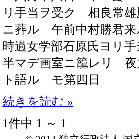
リ手当ヲ受ク 相良常雄
ニ葬ル 午前中村勝君来
時過女学部石原氏ヨリ手
半マデ画室ニ籠レリ 夜
ト語ル モ第四日
続きを読む »
1件中 1 ～ 1