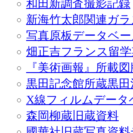
和田新調査撮影記録
新海竹太郎関連ガラ
写真原板データベー
畑正吉フランス留学
『美術画報』所載図
黒田記念館所蔵黒田
X線フィルムデータ
森岡柳蔵旧蔵資料
國華社旧蔵写真資料