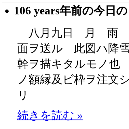
106 years年前の今日
八月九日 月 雨 
面ヲ送ル 此図ハ降
幹ヲ描キタルモノ也
ノ額縁及ビ枠ヲ注文
リ
続きを読む »