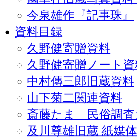
今泉雄作『記事珠』
資料目録
久野健寄贈資料
久野健寄贈ノート資
中村傳三郎旧蔵資料
山下菊二関連資料
斎藤たま 民俗調査
及川尊雄旧蔵 紙媒