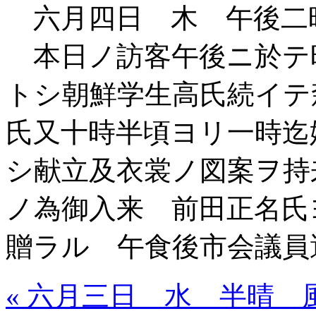
六月四日 木 午後二
本日ノ訪客午後ニ於テ
トシ朝鮮学生高氏続イテ
氏又十時半頃ヨリ一時迄
シ献立及衣裳ノ図案ヲ持
ノ為御入来 前田正名氏
贈ラル 午食後市会議員
« 六月三日 水 半晴