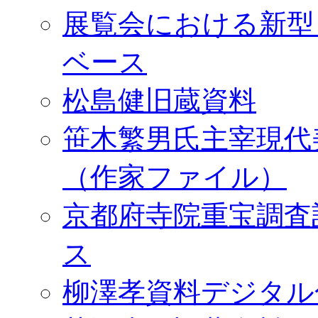
展覧会における新型
ベース
松島健旧蔵資料
笹木繁男氏主宰現代
（作家ファイル）
京都府寺院重宝調査
ス
柳澤孝資料デジタル