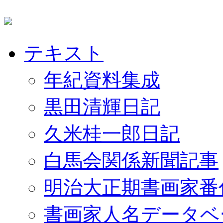
テキスト
年紀資料集成
黒田清輝日記
久米桂一郎日記
白馬会関係新聞記事
明治大正期書画家番
書画家人名データベ