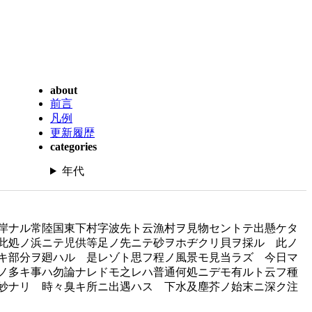
about
前言
凡例
更新履歴
categories
年代
岸ナル常陸国東下村字波先ト云漁村ヲ見物セントテ出懸ケタ
此処ノ浜ニテ児供等足ノ先ニテ砂ヲホヂクリ貝ヲ採ル 此ノ
キ部分ヲ廻ハル 是レゾト思フ程ノ風景モ見当ラズ 今日マ
ノ多キ事ハ勿論ナレドモ之レハ普通何処ニデモ有ルト云フ種
妙ナリ 時々臭キ所ニ出遇ハス 下水及塵芥ノ始末ニ深ク注