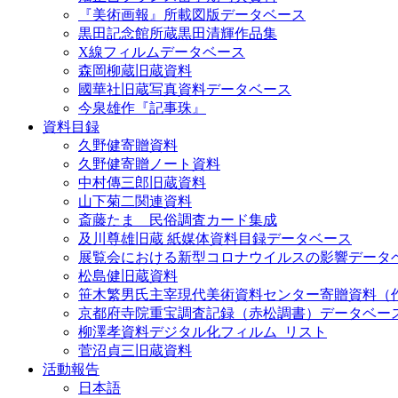
『美術画報』所載図版データベース
黒田記念館所蔵黒田清輝作品集
X線フィルムデータベース
森岡柳蔵旧蔵資料
國華社旧蔵写真資料データベース
今泉雄作『記事珠』
資料目録
久野健寄贈資料
久野健寄贈ノート資料
中村傳三郎旧蔵資料
山下菊二関連資料
斎藤たま 民俗調査カード集成
及川尊雄旧蔵 紙媒体資料目録データベース
展覧会における新型コロナウイルスの影響データ
松島健旧蔵資料
笹木繁男氏主宰現代美術資料センター寄贈資料（
京都府寺院重宝調査記録（赤松調書）データベー
柳澤孝資料デジタル化フィルム_リスト
菅沼貞三旧蔵資料
活動報告
日本語