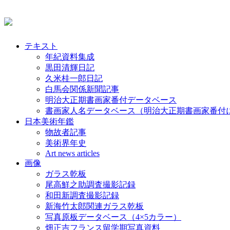
テキスト
年紀資料集成
黒田清輝日記
久米桂一郎日記
白馬会関係新聞記事
明治大正期書画家番付データベース
書画家人名データベース（明治大正期書画家番付
日本美術年鑑
物故者記事
美術界年史
Art news articles
画像
ガラス乾板
尾高鮮之助調査撮影記録
和田新調査撮影記録
新海竹太郎関連ガラス乾板
写真原板データベース（4×5カラー）
畑正吉フランス留学期写真資料