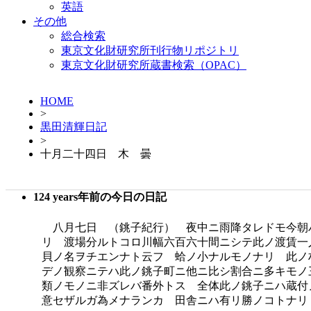
英語
その他
総合検索
東京文化財研究所刊行物リポジトリ
東京文化財研究所蔵書検索（OPAC）
HOME
>
黒田清輝日記
>
十月二十四日 木 曇
124 years年前の今日の日記
八月七日 （銚子紀行） 夜中ニ雨降タレドモ今朝
リ 渡場分ルトコロ川幅六百六十間ニシテ此ノ渡賃一
貝ノ名ヲチエンナト云フ 蛤ノ小ナルモノナリ 此ノ
デノ観察ニテハ此ノ銚子町ニ他ニ比シ割合ニ多キモノ
類ノモノニ非ズレバ番外トス 全体此ノ銚子ニハ蔵付
意セザルガ為メナランカ 田舎ニハ有リ勝ノコトナリ