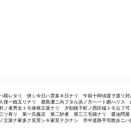
ハ晴レタリ 併シ今日ハ雲多キ日ナリ 午前十時頃渡ヲ渡リ対
人僅一銭五リナリ 鹿島灘ニ向フタル浜ノ方ヘ一ト廻ハリス 
村ノ者男女トモ体格立派ナリ 夕刻銚子町ノ西区端トモ云フ可
三ツ有リ 第一呉服店 第二眇者 第三三毛猫ナリ 醤油問屋
ノ立派ナ家多ク見苦シキ家至テ少ナシ 市中道路平坦散歩ニハ