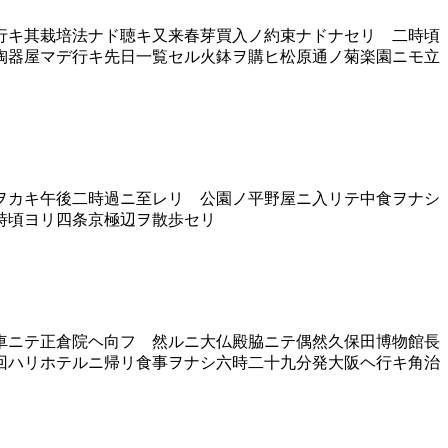
行キ其栽培法ナド聴キ又来春芽買入ノ約束ナドナセリ 二時頃
陶器屋マデ行キ先日一覧セル火鉢ヲ購ヒ松原通ノ菊楽園ニモ立
ヲカキ午後二時過ニ至レリ 公園ノ平野屋ニ入リテ中食ヲナシ
時頃ヨリ四条京極辺ヲ散歩セリ
車ニテ正倉院ヘ向フ 然ルニ大仏殿脇ニテ偶然久保田博物館長
回ハリホテルニ帰リ食事ヲナシ六時二十九分発大阪ヘ行キ角治