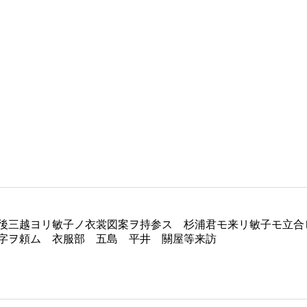
後三越ヨリ敏子ノ衣裳図案ヲ持参ス 杉浦君モ来リ敏子モ立合
字ヲ頼ム 衣服部 五島 平井 關屋等来訪