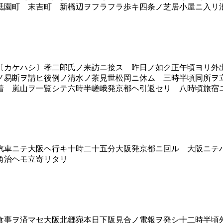
祗園町 末吉町 新橋辺ヲフラフラ歩キ四条ノ芝居小屋ニ入リ
カケハシ〕孝二郎氏ノ来訪ニ接ス 昨日ノ如ク正午頃ヨリ外
ノ易断ヲ請ヒ後例ノ清水ノ茶見世松岡ニ休ム 三時半頃同所ヲ
着 嵐山ヲ一覧シテ六時半嵯峨発京都ヘ引返セリ 八時頃旅宿
車ニテ大阪ヘ行キ十時二十五分大阪発京都ニ回ル 大阪ニテ
角治ヘモ立寄リタリ
事ヲ済マセ大阪北郷宛本日下阪見合ノ電報ヲ発シ十二時半頃