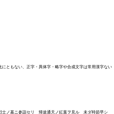
化にともない、正字・異体字・略字や合成文字は常用漢字ない
烈士ノ墓ニ参詣セリ 帰途通天ノ紅葉ヲ見ル 未ダ時節早シ