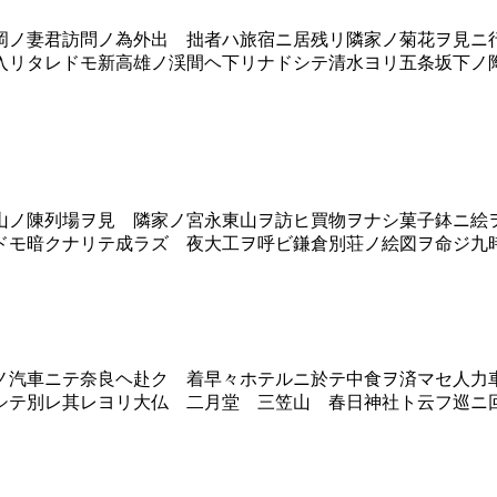
ノ妻君訪問ノ為外出 拙者ハ旅宿ニ居残リ隣家ノ菊花ヲ見ニ
入リタレドモ新高雄ノ渓間ヘ下リナドシテ清水ヨリ五条坂下ノ
ノ陳列場ヲ見 隣家ノ宮永東山ヲ訪ヒ買物ヲナシ菓子鉢ニ絵
ドモ暗クナリテ成ラズ 夜大工ヲ呼ビ鎌倉別荘ノ絵図ヲ命ジ九
汽車ニテ奈良ヘ赴ク 着早々ホテルニ於テ中食ヲ済マセ人力
シテ別レ其レヨリ大仏 二月堂 三笠山 春日神社ト云フ巡ニ