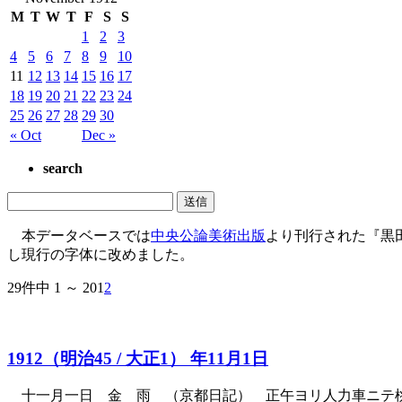
M
T
W
T
F
S
S
1
2
3
4
5
6
7
8
9
10
11
12
13
14
15
16
17
18
19
20
21
22
23
24
25
26
27
28
29
30
« Oct
Dec »
search
本データベースでは
中央公論美術出版
より刊行された『黒
し現行の字体に改めました。
29件中 1 ～ 20
1
2
1912（明治45 / 大正1） 年11月1日
十一月一日 金 雨 （京都日記） 正午ヨリ人力車ニテ