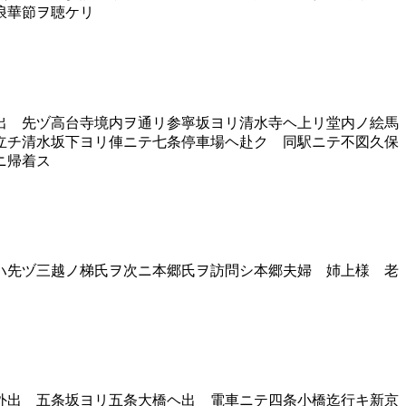
浪華節ヲ聴ケリ
出 先ヅ高台寺境内ヲ通リ参寧坂ヨリ清水寺ヘ上リ堂内ノ絵馬
立チ清水坂下ヨリ俥ニテ七条停車場ヘ赴ク 同駅ニテ不図久保
ニ帰着ス
ハ先ヅ三越ノ梯氏ヲ次ニ本郷氏ヲ訪問シ本郷夫婦 姉上様 老
外出 五条坂ヨリ五条大橋ヘ出 電車ニテ四条小橋迄行キ新京