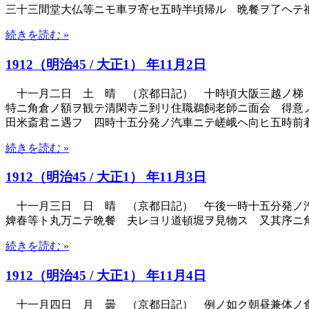
三十三間堂大仏等ニモ車ヲ寄セ五時半頃帰ル 晩餐ヲ了ヘテ
続きを読む »
1912（明治45 / 大正1） 年11月2日
十一月二日 土 晴 （京都日記） 十時頃大阪三越ノ梯〔
特ニ角倉ノ額ヲ観テ清閑寺ニ到リ住職鵜飼老師ニ面会 得意
田米斎君ニ遇フ 四時十五分発ノ汽車ニテ嵯峨ヘ向ヒ五時前
続きを読む »
1912（明治45 / 大正1） 年11月3日
十一月三日 日 晴 （京都日記） 午後一時十五分発ノ汽
婢春等ト丸万ニテ晩餐 夫レヨリ道頓堀ヲ見物ス 又其序ニ
続きを読む »
1912（明治45 / 大正1） 年11月4日
十一月四日 月 曇 （京都日記） 例ノ如ク朝昼兼体ノ食