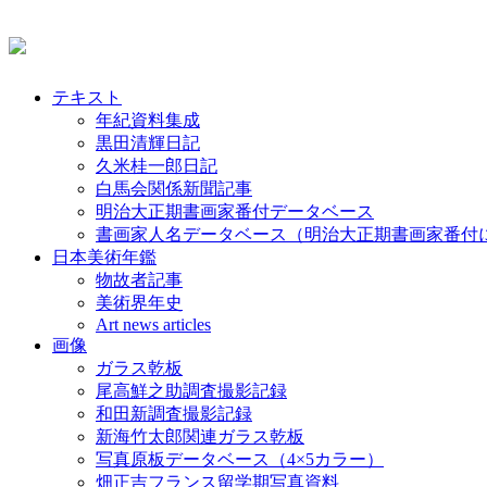
テキスト
年紀資料集成
黒田清輝日記
久米桂一郎日記
白馬会関係新聞記事
明治大正期書画家番付データベース
書画家人名データベース（明治大正期書画家番付
日本美術年鑑
物故者記事
美術界年史
Art news articles
画像
ガラス乾板
尾高鮮之助調査撮影記録
和田新調査撮影記録
新海竹太郎関連ガラス乾板
写真原板データベース（4×5カラー）
畑正吉フランス留学期写真資料