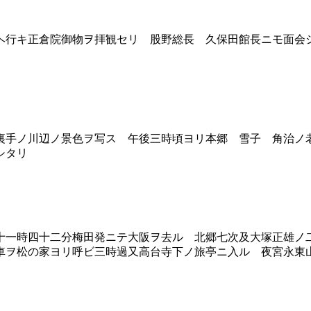
ヘ行キ正倉院御物ヲ拝観セリ 股野総長 久保田館長ニモ面会
手ノ川辺ノ景色ヲ写ス 午後三時頃ヨリ本郷 雪子 角治ノ
シタリ
一時四十二分梅田発ニテ大阪ヲ去ル 北郷七次及大塚正雄ノ
車ヲ松の家ヨリ呼ビ三時過又高台寺下ノ旅亭ニ入ル 夜宮永東