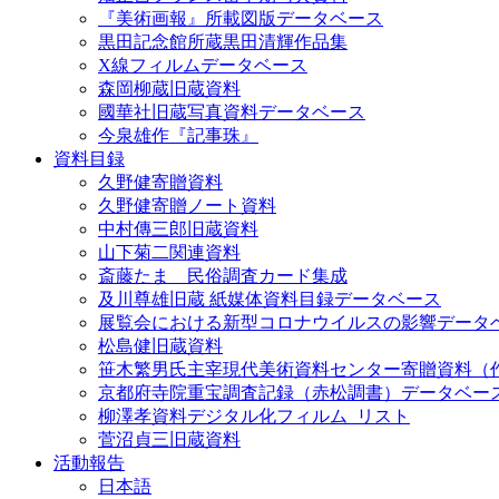
『美術画報』所載図版データベース
黒田記念館所蔵黒田清輝作品集
X線フィルムデータベース
森岡柳蔵旧蔵資料
國華社旧蔵写真資料データベース
今泉雄作『記事珠』
資料目録
久野健寄贈資料
久野健寄贈ノート資料
中村傳三郎旧蔵資料
山下菊二関連資料
斎藤たま 民俗調査カード集成
及川尊雄旧蔵 紙媒体資料目録データベース
展覧会における新型コロナウイルスの影響データ
松島健旧蔵資料
笹木繁男氏主宰現代美術資料センター寄贈資料（
京都府寺院重宝調査記録（赤松調書）データベー
柳澤孝資料デジタル化フィルム_リスト
菅沼貞三旧蔵資料
活動報告
日本語