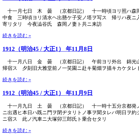
十一月七日 木 曇 （京都日記） 十一時頃ヨリ照ハ森岡
中食 三時頃ヨリ清水ヘ出懸ケ子安ノ塔ヲ写ス 帰リハ夜ニ
寄リタリ 今夜澁谷氏 森岡ノ妻ト共ニ来訪
続きを読む »
1912（明治45 / 大正1） 年11月8日
十一月八日 金 曇 （京都日記） 午前ヨリ外出 錦光山
帰宿ス 夕刻旧大雅堂前ノ一笑園ニ赴キ菊畑ヲ描キカケタレ
続きを読む »
1912（明治45 / 大正1） 年11月9日
十一月九日 土 曇 （京都日記） 十一時十五分京都発ノ
ニ出遇ヒ本日ハ既ニ門ヲ閉ヂタリトノ事ヲ聞タレバ明日ヲ約
ニ宿ス 此ノ汽車ニ大塚卯三郎氏ト乗合セタリ
続きを読む »