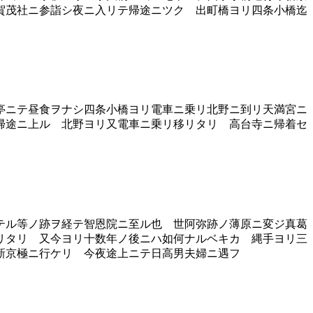
賀茂社ニ参詣シ夜ニ入リテ帰途ニツク 出町橋ヨリ四条小橋迄
亭ニテ昼食ヲナシ四条小橋ヨリ電車ニ乗リ北野ニ到リ天満宮ニ
帰途ニ上ル 北野ヨリ又電車ニ乗リ移リタリ 高台寺ニ帰着セ
テル等ノ跡ヲ経テ智恩院ニ至ル也 世阿弥跡ノ薄原ニ変ジ真葛
リタリ 又今ヨリ十数年ノ後ニハ如何ナルベキカ 縄手ヨリ三
新京極ニ行ケリ 今夜途上ニテ日高男夫婦ニ遇フ