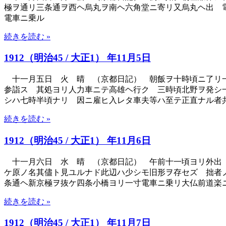
極ヲ通リ三条通ヲ西ヘ烏丸ヲ南ヘ六角堂ニ寄リ又烏丸ヘ出 
電車ニ乗ル
続きを読む »
1912（明治45 / 大正1） 年11月5日
十一月五日 火 晴 （京都日記） 朝飯ヲ十時頃ニ了リ一
参詣ス 其処ヨリ人力車ニテ高雄ヘ行ク 三時頃北野ヲ発シ
シハ七時半頃ナリ 因ニ雇ヒ入レタ車夫等ハ至テ正直ナル者
続きを読む »
1912（明治45 / 大正1） 年11月6日
十一月六日 水 晴 （京都日記） 午前十一頃ヨリ外出 
ケ原ノ名其儘ト見ユルナド此辺ハ少シモ旧形ヲ存セズ 拙者
条通ヘ新京極ヲ抜ケ四条小橋ヨリ一寸電車ニ乗リ大仏前道楽
続きを読む »
1912（明治45 / 大正1） 年11月7日