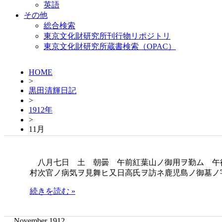
英語
その他
総合検索
東京文化財研究所刊行物リポジトリ
東京文化財研究所蔵書検索（OPAC）
HOME
>
黒田清輝日記
>
1912年
>
11月
八月七日 土 朝曇 午前紅葉山ノ御用ヲ勤ム 午
村次官ノ病気ヲ見舞ヒ又日高氏ヲ訪ネ鹿児島ノ御墓ノ
続きを読む »
November 1912