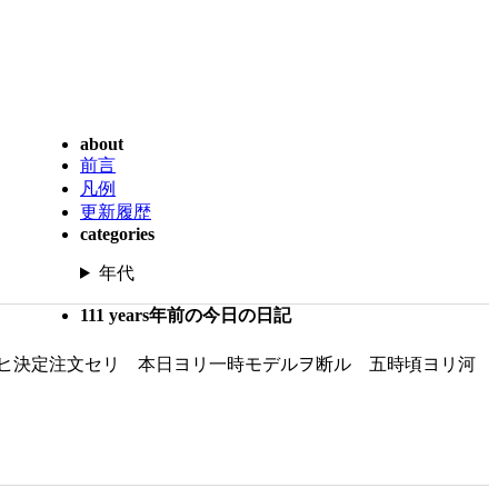
about
前言
凡例
更新履歴
categories
年代
111 years年前の今日の日記
ヒ決定注文セリ 本日ヨリ一時モデルヲ断ル 五時頃ヨリ河