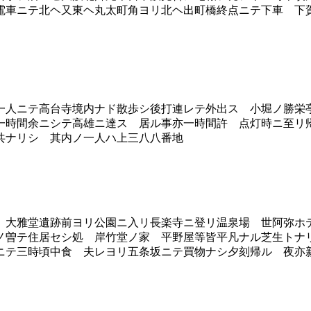
電車ニテ北ヘ又東ヘ丸太町角ヨリ北ヘ出町橋終点ニテ下車 下
人ニテ高台寺境内ナド散歩シ後打連レテ外出ス 小堀ノ勝栄
一時間余ニシテ高雄ニ達ス 居ル事亦一時間許 点灯時ニ至リ
共ナリシ 其内ノ一人ハ上三八八番地
大雅堂遺跡前ヨリ公園ニ入リ長楽寺ニ登リ温泉場 世阿弥ホ
ノ曽テ住居セシ処 岸竹堂ノ家 平野屋等皆平凡ナル芝生トナ
ニテ三時頃中食 夫レヨリ五条坂ニテ買物ナシ夕刻帰ル 夜亦