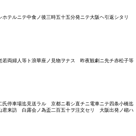
シホテルニテ中食ノ後三時五十五分発ニテ大阪ヘ引返シタリ
老若両婦人等ト浪華座ノ見物ヲナス 昨夜観劇ニ先チ赤松子等
二氏停車場迄見送ラル 京都ニ着シ直チニ電車ニテ四条小橋迄
山君来訪 白露会ノ為盃二百五十ヲ注文セリ 大阪出発ノ砌ハ