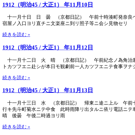
1912（明治45 / 大正1） 年11月10日
十一月十日 日 曇 （京都日記） 午前十時湊町発奈良
宿屋ノ入口ヨリ直チニ文楽座ニ到リ照子等ニ会シ見物セリ
続きを読む »
1912（明治45 / 大正1） 年11月12日
十一月十二日 火 晴 （京都日記） 午前紀念ノ為角治裏
トカツフエニ赴シが本日モ観劇前一人カツフエニテ食事ヲナ
続きを読む »
1912（明治45 / 大正1） 年11月13日
十一月十三日 水 （京都日記） 帰東ニ途ニ上ル 午前十
行キ先斗町菊水ニテ中食 此時雨降リ出タルニ依リ電話ニテ
晴 後曇 午後二時過ヨリ雨
続きを読む »