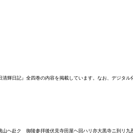
田清輝日記』全四巻の内容を掲載しています。なお、デジタル
桃山ヘ赴ク 御陵参拝後伏見寺田屋ヘ回ハリ亦大黒寺ニ到リ九